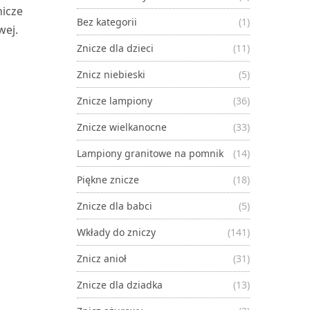
nicze
Bez kategorii
(1)
wej.
Znicze dla dzieci
(11)
Znicz niebieski
(5)
Znicze lampiony
(36)
Znicze wielkanocne
(33)
Lampiony granitowe na pomnik
(14)
Piękne znicze
(18)
Znicze dla babci
(5)
Wkłady do zniczy
(141)
Znicz anioł
(31)
Znicze dla dziadka
(13)