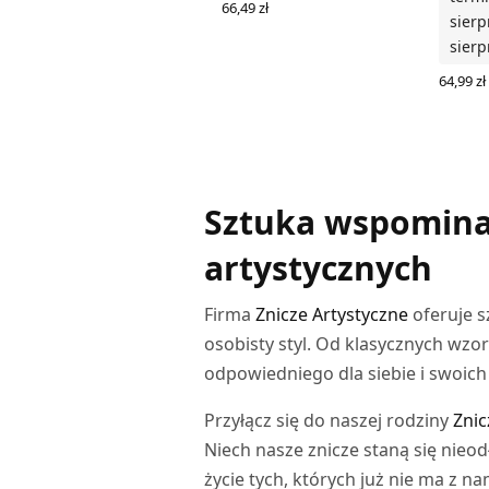
66,49
zł
sierp
WYBIERZ OPCJE
sierp
64,99
zł
WYBIER
Sztuka wspominani
artystycznych
Firma
Znicze Artystyczne
oferuje s
osobisty styl. Od klasycznych wz
odpowiedniego dla siebie i swoich 
Przyłącz się do naszej rodziny
Znic
Niech nasze znicze staną się nieod
życie tych, których już nie ma z n