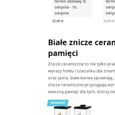
termin dostawy: 8.
termi
sierpnia - 10.
sierp
sierpnia
sierp
32,49
zł
32,49
zł
WYBIER
WYBIERZ OPCJE
Białe znicze cer
pamięci
Znicze ceramiczne to nie tylko pr
wyrazy hołdu i szacunku dla zmar
oraz jasna, biała barwa sprawiają,
znicze ceramiczne przyciągają wzr
wieczną pamięć dla tych, którzy od
NOWOŚĆ