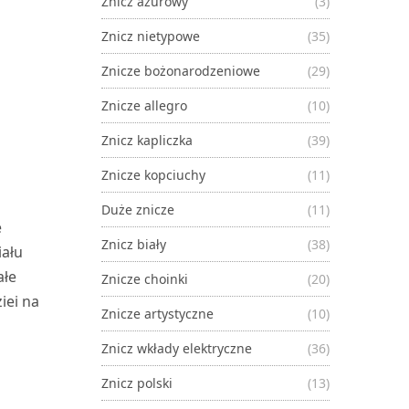
Znicz ażurowy
(3)
Znicz nietypowe
(35)
Znicze bożonarodzeniowe
(29)
Znicze allegro
(10)
Znicz kapliczka
(39)
Znicze kopciuchy
(11)
Duże znicze
(11)
e
Znicz biały
(38)
iału
ałe
Znicze choinki
(20)
iei na
Znicze artystyczne
(10)
Znicz wkłady elektryczne
(36)
Znicz polski
(13)