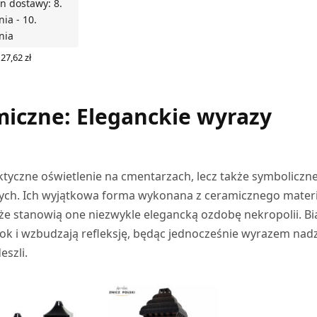
n dostawy: 8.
nia - 10.
nia
Pierwotna
Aktualna
27,62
zł
cena
cena
Z OPCJE
wynosiła:
wynosi:
32,49 zł.
27,62 zł.
amiczne: Eleganckie wyrazy
aktyczne oświetlenie na cmentarzach, lecz także symboliczn
łych. Ich wyjątkowa forma wykonana z ceramicznego mater
 że stanowią one niezwykle elegancką ozdobę nekropolii. Bi
ok i wzbudzają refleksję, będąc jednocześnie wyrazem nadz
eszli.