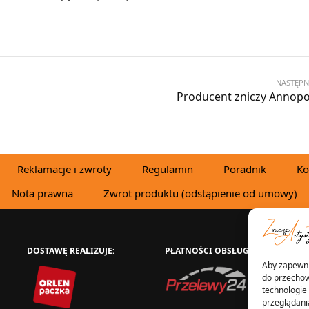
NASTĘPN
Producent zniczy Annopo
Reklamacje i zwroty
Regulamin
Poradnik
Ko
Nota prawna
Zwrot produktu (odstąpienie od umowy)
DOSTAWĘ REALIZUJE:
PŁATNOŚCI OBSŁUGUJE:
W
Aby zapewnić
do przechow
technologie
przeglądania