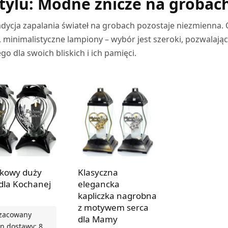
ylu: Modne znicze na grobac
adycja zapalania świateł na grobach pozostaje niezmienna.
minimalistyczne lampiony – wybór jest szeroki, pozwalają
 dla swoich bliskich i ich pamięci.
kowy duży
Klasyczna
 dla Kochanej
elegancka
kapliczka nagrobna
z motywem serca
zacowany
dla Mamy
n dostawy: 8.