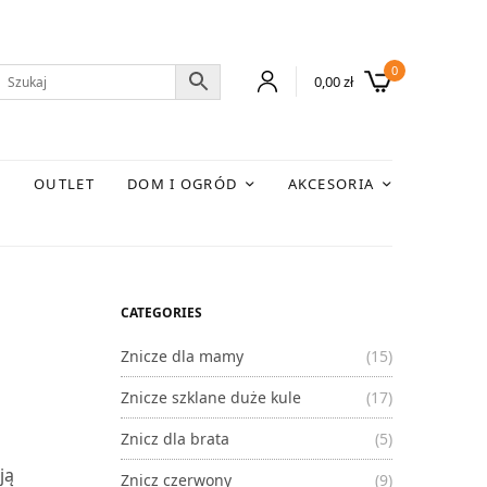
0
0,00
zł
E
OUTLET
DOM I OGRÓD
AKCESORIA
CATEGORIES
Znicze dla mamy
(15)
Znicze szklane duże kule
(17)
Znicz dla brata
(5)
ją
Znicz czerwony
(9)