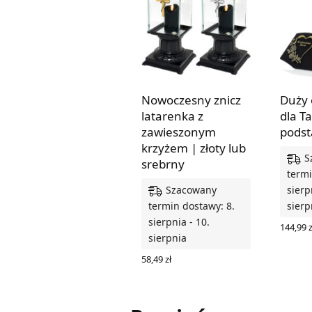
Nowoczesny znicz
Duży 
latarenka z
dla T
zawieszonym
podst
krzyżem | złoty lub
S
srebrny
termi
Szacowany
sierp
termin dostawy: 8.
sierp
sierpnia - 10.
144,99
z
sierpnia
WYBIER
58,49
zł
WYBIERZ OPCJE