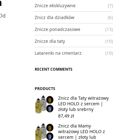
h
Znicze ekskluzywne
(7)
 Od
Znicz dla dziadków
(6)
c
Znicze ponadczasowe
(13)
Znicze dla taty
(10)
Latarenki na cmentarz
(10)
RECENT COMMENTS
PRODUCTS
Znicz dla Taty witrażowy
LED HOLO z sercem |
złoty lub srebrny
87,49
zł
Znicz dla Mamy
witrażowy LED HOLO z
sercem | złoty lub