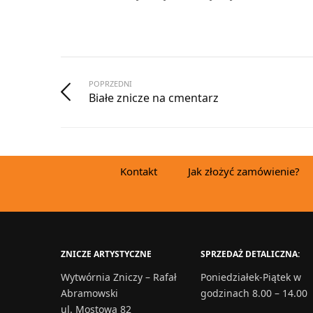
POPRZEDNI
Białe znicze na cmentarz
Kontakt
Jak złożyć zamówienie?
ZNICZE ARTYSTYCZNE
SPRZEDAŻ DETALICZNA:
Wytwórnia Zniczy – Rafał
Poniedziałek-Piątek w
Abramowski
godzinach 8.00 – 14.00
ul. Mostowa 82