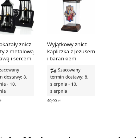
okazały znicz
Wyjątkowy znicz
aty z metalową
kapliczka z Jezusem
awą i sercem
i barankiem
zacowany
Szacowany
n dostawy: 8.
termin dostawy: 8.
nia - 10.
sierpnia - 10.
nia
sierpnia
ł
40,00
zł
Z OPCJE
DODAJ DO KOSZYKA