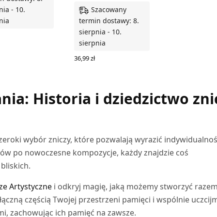
Szacowany
nia - 10.
nia
termin dostawy: 8.
sierpnia - 10.
sierpnia
Z OPCJE
36,99
zł
WYBIERZ OPCJE
a: Historia i dziedzictwo zni
zeroki wybór zniczy, które pozwalają wyrazić indywidualnoś
orów po nowoczesne kompozycje, każdy znajdzie coś
bliskich.
ze Artystyczne
i odkryj magię, jaką możemy stworzyć razem
łączną częścią Twojej przestrzeni pamięci i wspólnie uczcij
ami, zachowując ich pamięć na zawsze.