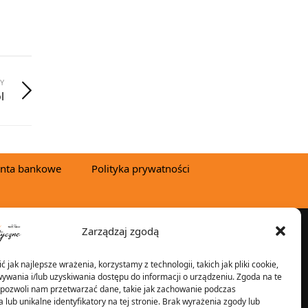
Y
l
nta bankowe
Polityka prywatności
Zarządzaj zgodą
YSYŁKA W:
 jak najlepsze wrażenia, korzystamy z technologii, takich jak pliki cookie,
ywania i/lub uzyskiwania dostępu do informacji o urządzeniu. Zgoda na te
 pozwoli nam przetwarzać dane, takie jak zachowanie podczas
 lub unikalne identyfikatory na tej stronie. Brak wyrażenia zgody lub