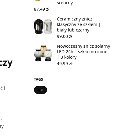
srebrny
87,49
zł
Ceramiczny znicz
klasyczny ze szkłem |
biały lub czarny
99,00
zł
Nowoczesny znicz solarny
LED 24h – szkło mrożone
| 3 kolory
czy
49,99
zł
TAGS
ć i
link
.
my