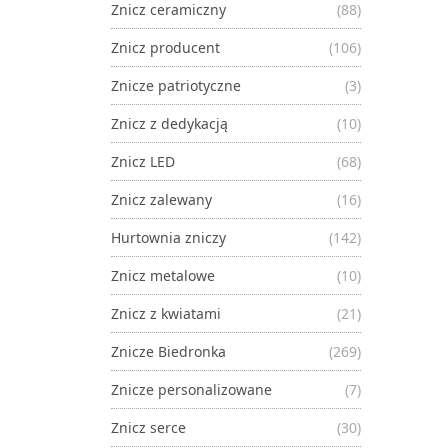
Znicz ceramiczny
(88)
Znicz producent
(106)
Znicze patriotyczne
(3)
Znicz z dedykacją
(10)
Znicz LED
(68)
Znicz zalewany
(16)
Hurtownia zniczy
(142)
Znicz metalowe
(10)
Znicz z kwiatami
(21)
Znicze Biedronka
(269)
Znicze personalizowane
(7)
Znicz serce
(30)