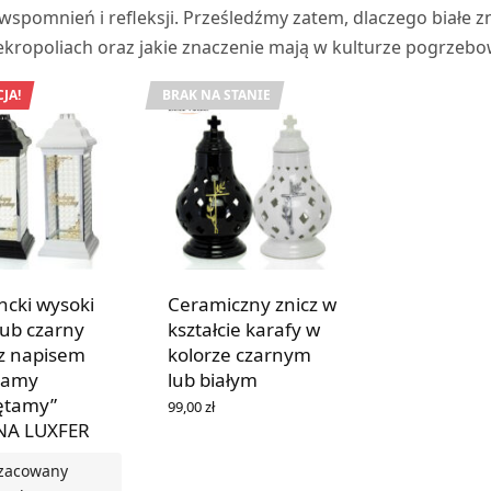
spomnień i refleksji. Prześledźmy zatem, dlaczego białe z
kropoliach oraz jakie znaczenie mają w kulturze pogrzebo
JA!
BRAK NA STANIE
ncki wysoki
Ceramiczny znicz w
lub czarny
kształcie karafy w
 z napisem
kolorze czarnym
hamy
lub białym
ętamy”
99,00
zł
WYBIERZ OPCJE
NA LUXFER
zacowany