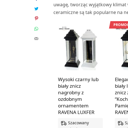
uwagę, tworząc wyjątkowy klimat w
ceramiczne są tak popularne na ne
PROMOC
Wysoki czarny lub
Elega
biały znicz
biały 
nagrobny z
znicz
ozdobnym
“Koc
ornamentem
Pami
RAVENA LUXFER
RAVE
Szacowany
S