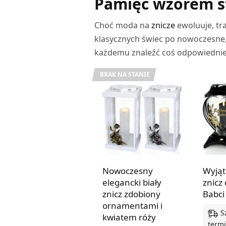
Pamięć wzorem st
Choć moda na
znicze
ewoluuje, tr
klasycznych świec po nowoczesne, 
każdemu znaleźć coś odpowiedniego
BRAK NA STANIE
Nowoczesny
Wyjąt
elegancki biały
znicz
znicz zdobiony
Babci
ornamentami i
S
kwiatem róży
termi