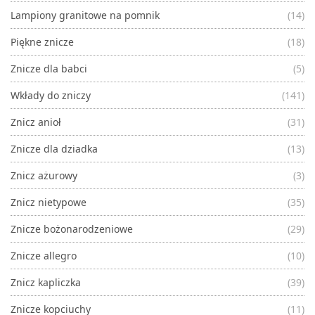
Lampiony granitowe na pomnik
(14)
Piękne znicze
(18)
Znicze dla babci
(5)
Wkłady do zniczy
(141)
Znicz anioł
(31)
Znicze dla dziadka
(13)
Znicz ażurowy
(3)
Znicz nietypowe
(35)
Znicze bożonarodzeniowe
(29)
Znicze allegro
(10)
Znicz kapliczka
(39)
Znicze kopciuchy
(11)