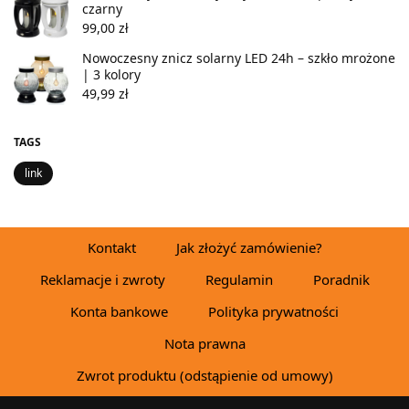
czarny
99,00
zł
Nowoczesny znicz solarny LED 24h – szkło mrożone
| 3 kolory
49,99
zł
TAGS
link
Kontakt
Jak złożyć zamówienie?
Reklamacje i zwroty
Regulamin
Poradnik
Konta bankowe
Polityka prywatności
Nota prawna
Zwrot produktu (odstąpienie od umowy)