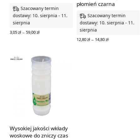
płomień czarna
Szacowany termin
Szacowany termin
dostawy: 10. sierpnia - 11.
sierpnia
dostawy: 10. sierpnia - 11.
sierpnia
Zakres
–
3,05
zł
59,00
zł
cen: od
Zakres
WYBIERZ OPCJE
–
12,80
zł
14,80
zł
3,05 zł
cen: od
WYBIERZ OPCJE
do
12,80 zł
59,00 zł
do
14,80 zł
Wysokiej jakości wkłady
woskowe do zniczy czas