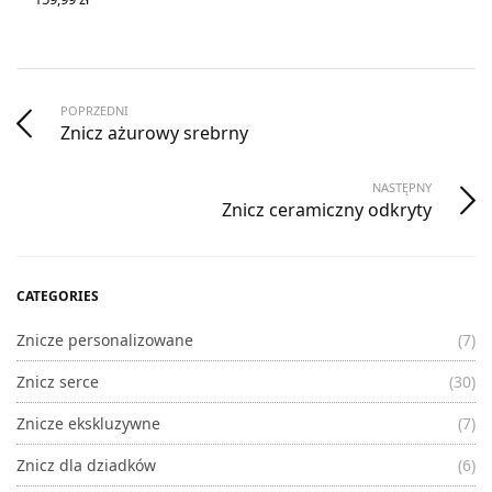
WYBIERZ OPCJE
POPRZEDNI
Znicz ażurowy srebrny
NASTĘPNY
Znicz ceramiczny odkryty
CATEGORIES
Znicze personalizowane
(7)
Znicz serce
(30)
Znicze ekskluzywne
(7)
Znicz dla dziadków
(6)