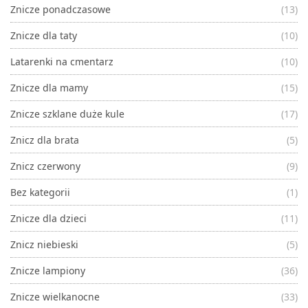
Znicze ponadczasowe
(13)
Znicze dla taty
(10)
Latarenki na cmentarz
(10)
Znicze dla mamy
(15)
Znicze szklane duże kule
(17)
Znicz dla brata
(5)
Znicz czerwony
(9)
Bez kategorii
(1)
Znicze dla dzieci
(11)
Znicz niebieski
(5)
Znicze lampiony
(36)
Znicze wielkanocne
(33)