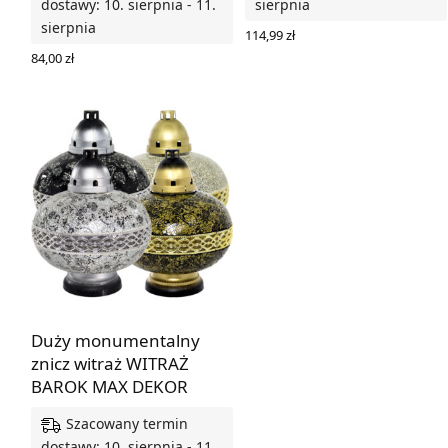
dostawy: 10. sierpnia - 11.
sierpnia
sierpnia
114,99
zł
WYBIERZ OPCJE
84,00
zł
WYBIERZ OPCJE
Duży monumentalny
znicz witraż WITRAŻ
BAROK MAX DEKOR
Szacowany termin
dostawy: 10. sierpnia - 11.