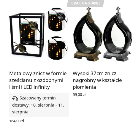
BRAK NA STANIE
Metalowy znicz w formie
Wysoki 37cm znicz
sześcianu z ozdobnymi
nagrobny w kształcie
liśmi i LED infinity
płomienia
59,00
zł
Szacowany termin
WYBIERZ OPCJE
dostawy: 10. sierpnia - 11.
sierpnia
164,00
zł
WYBIERZ OPCJE