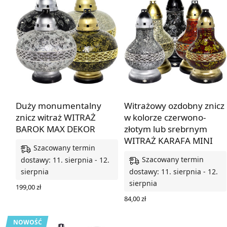
Duży monumentalny
Witrażowy ozdobny znicz
znicz witraż WITRAŻ
w kolorze czerwono-
BAROK MAX DEKOR
złotym lub srebrnym
WITRAŻ KARAFA MINI
Szacowany termin
Szacowany termin
dostawy: 11. sierpnia - 12.
sierpnia
dostawy: 11. sierpnia - 12.
sierpnia
199,00
zł
WYBIERZ OPCJE
84,00
zł
WYBIERZ OPCJE
NOWOŚĆ