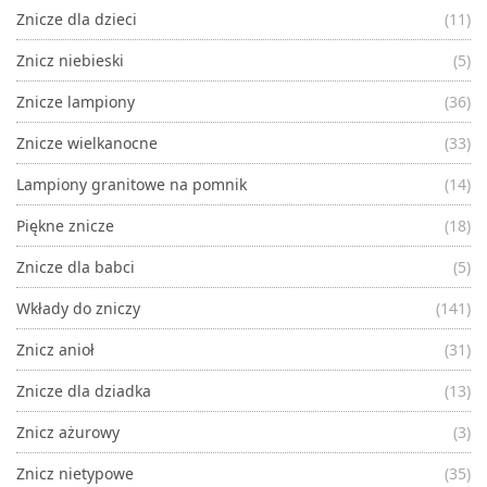
Znicze dla dzieci
(11)
Znicz niebieski
(5)
Znicze lampiony
(36)
Znicze wielkanocne
(33)
Lampiony granitowe na pomnik
(14)
Piękne znicze
(18)
Znicze dla babci
(5)
Wkłady do zniczy
(141)
Znicz anioł
(31)
Znicze dla dziadka
(13)
Znicz ażurowy
(3)
Znicz nietypowe
(35)