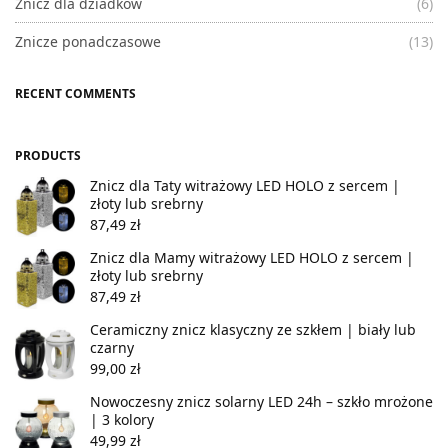
Znicz dla dziadków
(6)
Znicze ponadczasowe
(13)
RECENT COMMENTS
PRODUCTS
Znicz dla Taty witrażowy LED HOLO z sercem |
złoty lub srebrny
87,49
zł
Znicz dla Mamy witrażowy LED HOLO z sercem |
złoty lub srebrny
87,49
zł
Ceramiczny znicz klasyczny ze szkłem | biały lub
czarny
99,00
zł
Nowoczesny znicz solarny LED 24h – szkło mrożone
| 3 kolory
49,99
zł