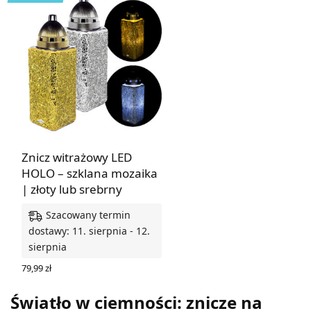
Znicz witrażowy LED
HOLO – szklana mozaika
| złoty lub srebrny
Szacowany termin
dostawy: 11. sierpnia - 12.
sierpnia
79,99
zł
WYBIERZ OPCJE
Światło w ciemności: znicze na