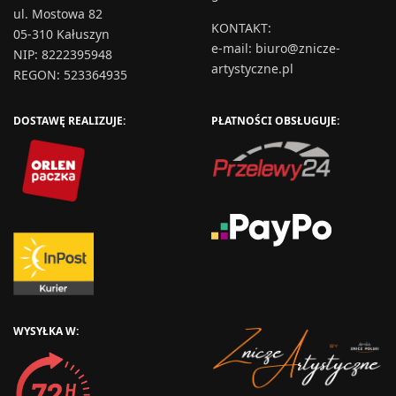
ul. Mostowa 82
KONTAKT
:
05-310 Kałuszyn
e-mail:
biuro@znicze-
NIP: 8222395948
artystyczne.pl
REGON: 523364935
DOSTAWĘ REALIZUJE:
PŁATNOŚCI OBSŁUGUJE:
WYSYŁKA W: