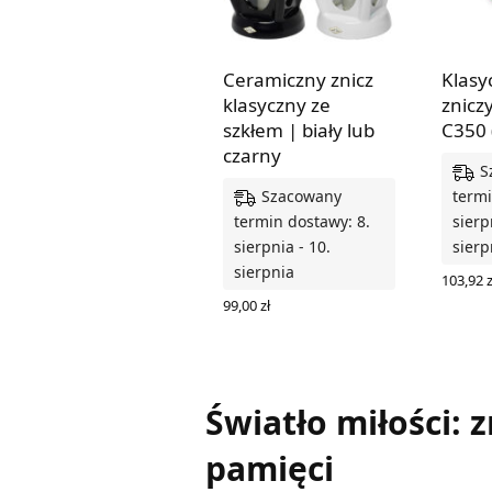
Ceramiczny znicz
Klasy
klasyczny ze
znicz
szkłem | biały lub
C350 
czarny
S
Szacowany
termi
termin dostawy: 8.
sierp
sierpnia - 10.
sierp
sierpnia
103,92
z
DODAJ
99,00
zł
WYBIERZ OPCJE
Światło miłości: 
pamięci