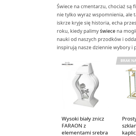
Świece na cmentarzu, chociaż są fi
nie tylko wyraz wspomnienia, ale
iskrze kryje się historia, echa pr
roku, kiedy palimy
świece
na mogił
nauki od naszych przodków i odd
inspirują nasze dziennie wybory i
BRAK NA
Wysoki biały znicz
Prost
FARAON z
szkla
elementami srebra
kapli