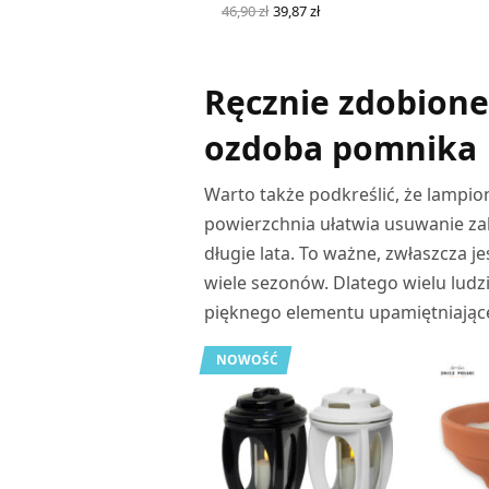
Pierwotna
Aktualna
46,90
zł
39,87
zł
cena
cena
DODAJ DO KOSZYKA
wynosiła:
wynosi:
46,90 zł.
39,87 zł.
Ręcznie zdobione
ozdoba pomnika
Warto także podkreślić, że lampio
powierzchnia ułatwia usuwanie z
długie lata. To ważne, zwłaszcza j
wiele sezonów. Dlatego wielu lud
pięknego elementu upamiętniając
NOWOŚĆ