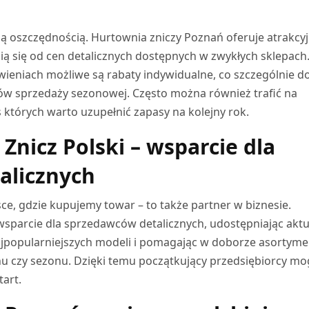
ą oszczędnością. Hurtownia zniczy Poznań oferuje atrakcy
ią się od cen detalicznych dostępnych w zwykłych sklepach
eniach możliwe są rabaty indywidualne, co szczególnie d
któw sprzedaży sezonowej. Często można również trafić na
tórych warto uzupełnić zapasy na kolejny rok.
Znicz Polski – wsparcie dla
alicznych
sce, gdzie kupujemy towar – to także partner w biznesie.
wsparcie dla sprzedawców detalicznych, udostępniając akt
ajpopularniejszych modeli i pomagając w doborze asortym
 czy sezonu. Dzięki temu początkujący przedsiębiorcy mo
tart.