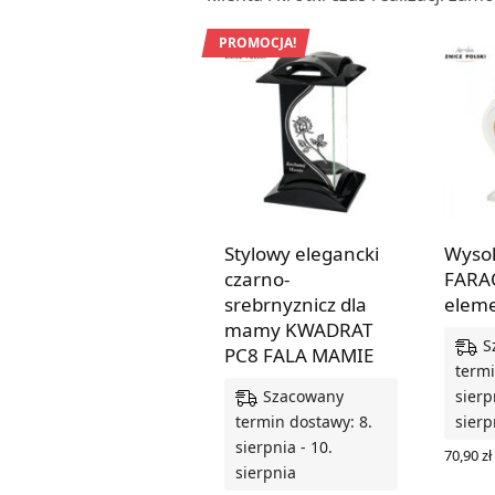
PROMOCJA!
Stylowy elegancki
Wysok
czarno-
FARA
srebrnyznicz dla
eleme
mamy KWADRAT
S
PC8 FALA MAMIE
termi
Szacowany
sierp
termin dostawy: 8.
sierp
sierpnia - 10.
70,90
zł
sierpnia
DODAJ