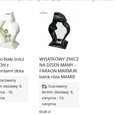
i biały znicz
WYJĄTKOWY ZNICZ
ON z
NA DZIEŃ MAMY –
ntami złota
FARAON MARMUR
balck róża MAMIE
zacowany
Szacowany
n dostawy: 8.
nia - 10.
termin dostawy: 8.
nia
sierpnia - 10.
sierpnia
 DO KOSZYKA
65,00
zł