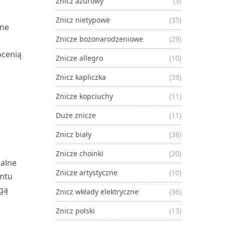
Znicz ażurowy
(3)
Znicz nietypowe
(35)
jne
Znicze bożonarodzeniowe
(29)
.
ocenią
Znicze allegro
(10)
Znicz kapliczka
(39)
Znicze kopciuchy
(11)
Duże znicze
(11)
Znicz biały
(38)
Znicze choinki
(20)
ualne
Znicze artystyczne
(10)
entu
gą
Znicz wkłady elektryczne
(36)
Znicz polski
(13)