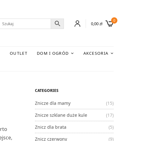
0
0,00
zł
E
OUTLET
DOM I OGRÓD
AKCESORIA
CATEGORIES
Znicze dla mamy
(15)
Znicze szklane duże kule
(17)
Znicz dla brata
(5)
rto
ejsce,
Znicz czerwony
(9)