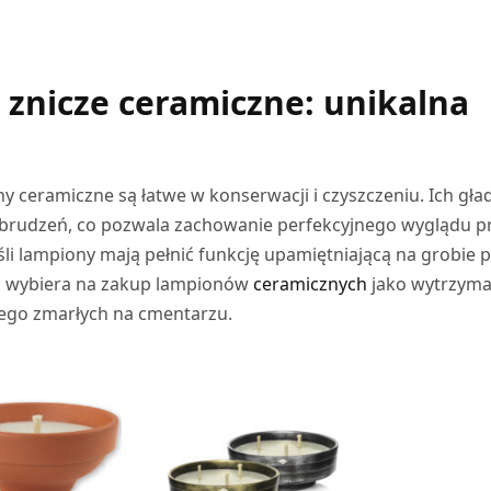
DODAJ DO KOSZYKA
 znicze ceramiczne: unikalna
ny ceramiczne są łatwe w konserwacji i czyszczeniu. Ich gła
abrudzeń, co pozwala zachowanie perfekcyjnego wyglądu p
eśli lampiony mają pełnić funkcję upamiętniającą na grobie 
zi wybiera na zakup lampionów
ceramicznych
jako wytrzyma
ego zmarłych na cmentarzu.