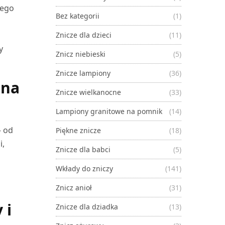
iego
Bez kategorii
(1)
Znicze dla dzieci
(11)
y
Znicz niebieski
(5)
Znicze lampiony
(36)
 na
Znicze wielkanocne
(33)
Lampiony granitowe na pomnik
(14)
– od
Piękne znicze
(18)
i,
Znicze dla babci
(5)
Wkłady do zniczy
(141)
Znicz anioł
(31)
 i
Znicze dla dziadka
(13)