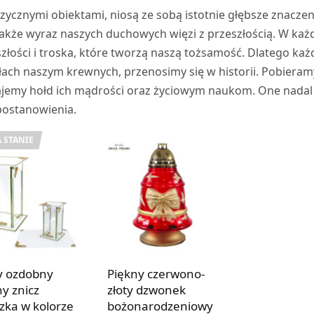
zycznymi obiektami, niosą ze sobą istotnie głębsze znaczen
 także wyraz naszych duchowych więzi z przeszłością. W ka
zeszłości i troska, które tworzą naszą tożsamość. Dlatego ka
ach naszym krewnych, przenosimy się w historii. Pobieram
ajemy hołd ich mądrości oraz życiowym naukom. One nadal
 postanowienia.
 STANIE
y ozdobny
Piękny czerwono-
ny znicz
złoty dzwonek
czka w kolorze
bożonarodzeniowy