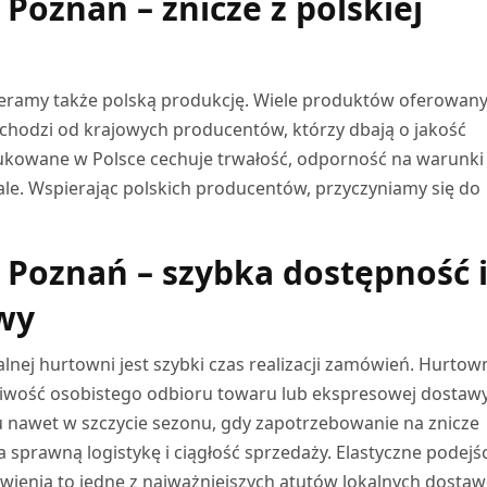
Poznań – znicze z polskiej
ieramy także polską produkcję. Wiele produktów oferowan
chodzi od krajowych producentów, którzy dbają o jakość
dukowane w Polsce cechuje trwałość, odporność na warunki
le. Wspierając polskich producentów, przyczyniamy się do
 Poznań – szybka dostępność 
wy
lnej hurtowni jest szybki czas realizacji zamówień. Hurtow
liwość osobistego odbioru towaru lub ekspresowej dostaw
emu nawet w szczycie sezonu, gdy zapotrzebowanie na znicze
 sprawną logistykę i ciągłość sprzedaży. Elastyczne podejś
amówienia to jedne z najważniejszych atutów lokalnych dosta