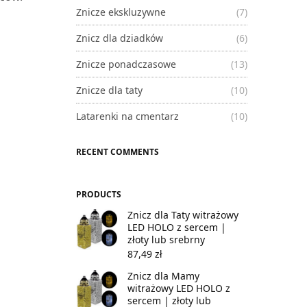
Znicze ekskluzywne
(7)
Znicz dla dziadków
(6)
Znicze ponadczasowe
(13)
Znicze dla taty
(10)
Latarenki na cmentarz
(10)
RECENT COMMENTS
PRODUCTS
Znicz dla Taty witrażowy
LED HOLO z sercem |
złoty lub srebrny
87,49
zł
Znicz dla Mamy
witrażowy LED HOLO z
sercem | złoty lub