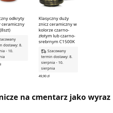
czny odkryty
Klasyczny duży
y ceramiczny
znicz ceramiczny w
(8szt)
kolorze czarno-
złotym lub czarno-
zacowany
srebrnym C1500K
n dostawy: 8.
Szacowany
nia - 10.
nia
termin dostawy: 8.
sierpnia - 10.
ł
sierpnia
 DO KOSZYKA
49,90
zł
WYBIERZ OPCJE
znicze na cmentarz jako wyraz