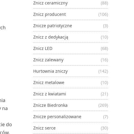
Znicz ceramiczny
(88)
Znicz producent
(106)
Znicze patriotyczne
(3)
ych
Znicz z dedykacją
(10)
Znicz LED
(68)
Znicz zalewany
(16)
Hurtownia zniczy
(142)
i
Znicz metalowe
(10)
Znicz z kwiatami
(21)
nia
Znicze Biedronka
(269)
y na
Znicze personalizowane
(7)
cie do
Znicz serce
(30)
wców.