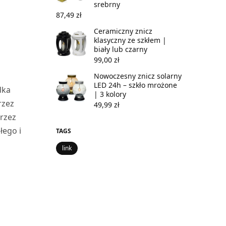
srebrny
87,49
zł
Ceramiczny znicz
klasyczny ze szkłem |
biały lub czarny
99,00
zł
Nowoczesny znicz solarny
LED 24h – szkło mrożone
dka
| 3 kolory
rzez
49,99
zł
przez
łego i
TAGS
link