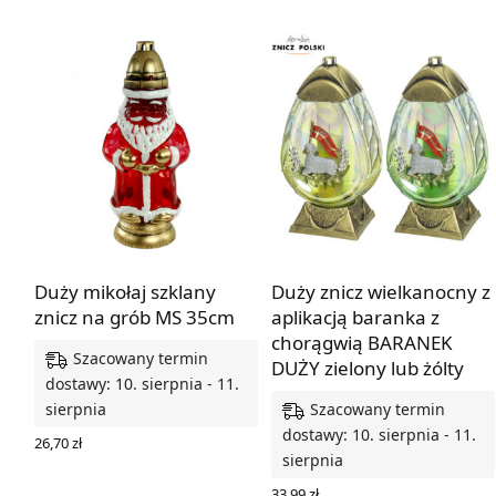
Duży mikołaj szklany
Duży znicz wielkanocny z
znicz na grób MS 35cm
aplikacją baranka z
chorągwią BARANEK
Szacowany termin
DUŻY zielony lub żólty
dostawy: 10. sierpnia - 11.
Szacowany termin
sierpnia
dostawy: 10. sierpnia - 11.
26,70
zł
sierpnia
DODAJ DO KOSZYKA
33,99
zł