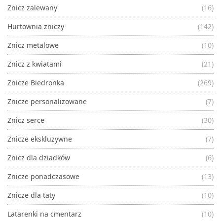
Znicz zalewany
(16)
Hurtownia zniczy
(142)
Znicz metalowe
(10)
Znicz z kwiatami
(21)
Znicze Biedronka
(269)
Znicze personalizowane
(7)
Znicz serce
(30)
Znicze ekskluzywne
(7)
Znicz dla dziadków
(6)
Znicze ponadczasowe
(13)
Znicze dla taty
(10)
Latarenki na cmentarz
(10)