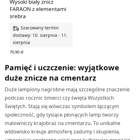
Wysoki biały znicz
FARAON z elementami
srebra
Szacowany termin
dostawy: 10. sierpnia - 11.
sierpnia
70,90
zł
DODAJ DO KOSZYKA
Pamięć i uczczenie: wyjątkowe
duże znicze na cmentarz
Duże lampiony nagrobne mają szczególne znaczenie
podczas rocznic śmierci czy święta Wszystkich
Świętych. Stają się wówczas symbolem łączącym
społeczność, gdy tysiące płonących lamp tworzy
malowniczy krajobraz na cmentarzu. To unikalne
widowisko kreuje atmosferę zadumy i skupienia,
umacniając społeczne więzi oraz kultywując zwyczaje