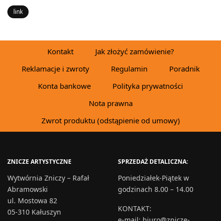
link
Kontakt
Jak złożyć zamówienie?
Reklamacje i zwroty
Regulamin
Poradnik
Konta bankowe
Polityka prywatności
Nota prawna
Zwrot produktu (odstąpienie od umowy)
ZNICZE ARTYSTYCZNE
SPRZEDAŻ DETALICZNA:
Wytwórnia Zniczy – Rafał
Poniedziałek-Piątek w
Abramowski
godzinach 8.00 – 14.00
ul. Mostowa 82
KONTAKT
:
05-310 Kałuszyn
e-mail:
biuro@znicze-