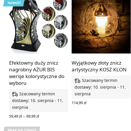
NOWOŚĆ
Efektowny duży znicz
Wyjątkowy złoty znicz
nagrobny AŻUR BIS
artystyczny KOSZ KLON
wersje kolorystyczne do
Szacowany termin
wyboru
dostawy: 10. sierpnia - 11.
Szacowany termin
sierpnia
dostawy: 10. sierpnia - 11.
114,99
zł
sierpnia
DODAJ DO KOSZYKA
Zakres
–
59,49
zł
69,99
zł
cen: od
WYBIERZ OPCJE
59,49 zł
do
BRAK NA STANIE