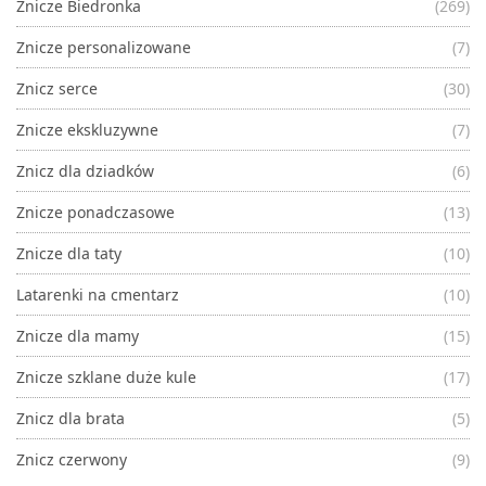
Znicze Biedronka
(269)
Znicze personalizowane
(7)
Znicz serce
(30)
Znicze ekskluzywne
(7)
Znicz dla dziadków
(6)
Znicze ponadczasowe
(13)
Znicze dla taty
(10)
Latarenki na cmentarz
(10)
Znicze dla mamy
(15)
Znicze szklane duże kule
(17)
Znicz dla brata
(5)
Znicz czerwony
(9)