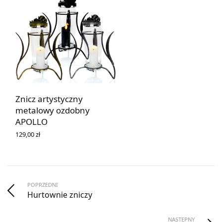
Znicz artystyczny
metalowy ozdobny
APOLLO
129,00
zł
WYBIERZ OPCJE
POPRZEDNI
Hurtownie zniczy
NASTĘPNY