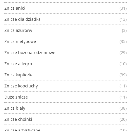
Znicz anioł
(31)
Znicze dla dziadka
(13)
Znicz ażurowy
(3)
Znicz nietypowe
(35)
Znicze bożonarodzeniowe
(29)
Znicze allegro
(10)
Znicz kapliczka
(39)
Znicze kopciuchy
(11)
Duże znicze
(11)
Znicz biały
(38)
Znicze choinki
(20)
Znicze artystyczne
(10)