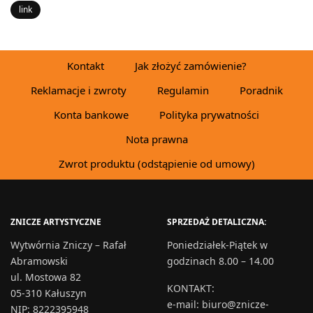
link
Kontakt
Jak złożyć zamówienie?
Reklamacje i zwroty
Regulamin
Poradnik
Konta bankowe
Polityka prywatności
Nota prawna
Zwrot produktu (odstąpienie od umowy)
ZNICZE ARTYSTYCZNE
SPRZEDAŻ DETALICZNA:
Wytwórnia Zniczy – Rafał
Poniedziałek-Piątek w
Abramowski
godzinach 8.00 – 14.00
ul. Mostowa 82
KONTAKT
:
05-310 Kałuszyn
e-mail:
biuro@znicze-
NIP: 8222395948