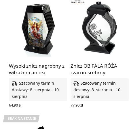
Wysoki znicz nagrobny z
Znicz OB FALA RÓŻA
witrażem anioła
czarno-srebrny
Szacowany termin
Szacowany termin
dostawy: 8. sierpnia - 10.
dostawy: 8. sierpnia - 10.
sierpnia
sierpnia
64,90
zł
77,90
zł
DODAJ DO KOSZYKA
DODAJ DO KOSZYKA
BRAK NA STANIE