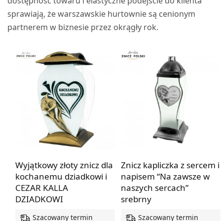
dostępność towaru i elastyczne podejście do klienta
sprawiają, że warszawskie hurtownie są cenionym
partnerem w biznesie przez okrągły rok.
Wyjątkowy złoty znicz dla
Znicz kapliczka z sercem i
kochanemu dziadkowi i
napisem “Na zawsze w
CEZAR KALLA
naszych sercach”
DZIADKOWI
srebrny
Szacowany termin
Szacowany termin