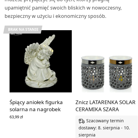
upamiętnić pamięć swoich bliskich w nowoczesny,
bezpieczny w użyciu i ekonomiczny sposób.
BRAK NA STANIE
Śpiący aniołek figurka
Znicz LATARENKA SOLAR
solarna na nagrobek
CERAMIKA SZARA
63,99
zł
Szacowany termin
DOWIEDZ SIĘ WIĘCEJ
dostawy: 8. sierpnia - 10.
sierpnia