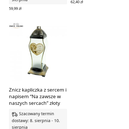
62,40
zł
DODAJ DO KOSZYKA
59,99
zł
DODAJ DO KOSZYKA
Znicz kapliczka z sercem i
napisem “Na zawsze w
naszych sercach” złoty
Szacowany termin
dostawy: 8. sierpnia - 10.
sierpnia