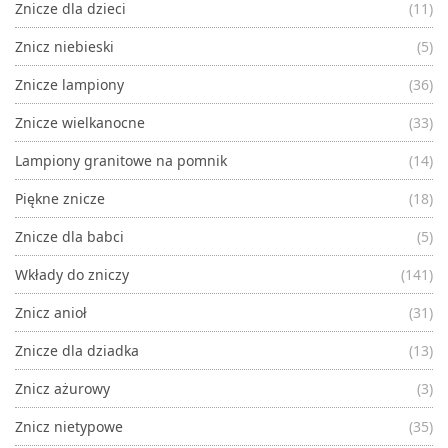
Znicze dla dzieci
(11)
Znicz niebieski
(5)
Znicze lampiony
(36)
Znicze wielkanocne
(33)
Lampiony granitowe na pomnik
(14)
Piękne znicze
(18)
Znicze dla babci
(5)
Wkłady do zniczy
(141)
Znicz anioł
(31)
Znicze dla dziadka
(13)
Znicz ażurowy
(3)
Znicz nietypowe
(35)