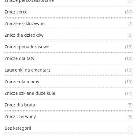
Znicze personalizowane
(7)
Znicz serce
(30)
Znicze ekskluzywne
(7)
Znicz dla dziadków
(6)
Znicze ponadczasowe
(13)
Znicze dla taty
(10)
Latarenki na cmentarz
(10)
Znicze dla mamy
(15)
Znicze szklane duże kule
(17)
Znicz dla brata
(5)
Znicz czerwony
(9)
Bez kategorii
(1)