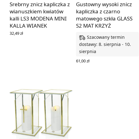
Srebrny znicz kapliczka z
Gustowny wysoki znicz
wianuszkiem kwiatów
kapliczka z czarno
kalli LS3 MODENA MINI
matowego szkła GLASS
KALLA WIANEK
S2 MAT KRZYŻ
32,49
zł
Szacowany termin
DOWIEDZ SIĘ WIĘCEJ
dostawy: 8. sierpnia - 10.
sierpnia
61,00
zł
WYBIERZ OPCJE