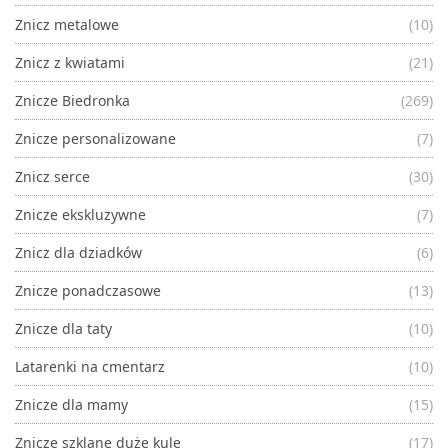
Znicz metalowe
(10)
Znicz z kwiatami
(21)
Znicze Biedronka
(269)
Znicze personalizowane
(7)
Znicz serce
(30)
Znicze ekskluzywne
(7)
Znicz dla dziadków
(6)
Znicze ponadczasowe
(13)
Znicze dla taty
(10)
Latarenki na cmentarz
(10)
Znicze dla mamy
(15)
Znicze szklane duże kule
(17)