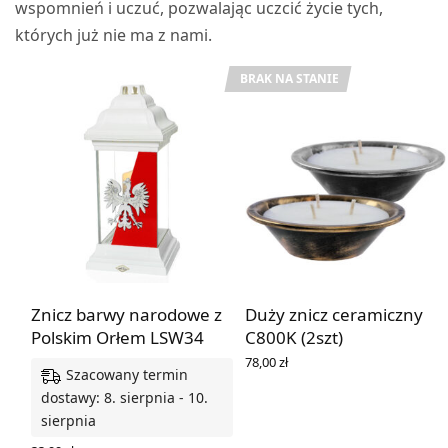
wspomnień i uczuć, pozwalając uczcić życie tych,
których już nie ma z nami.
BRAK NA STANIE
Znicz barwy narodowe z
Duży znicz ceramiczny
Polskim Orłem LSW34
C800K (2szt)
78,00
zł
Szacowany termin
WYBIERZ OPCJE
dostawy: 8. sierpnia - 10.
sierpnia