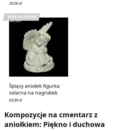
29,00
zł
DODAJ DO KOSZYKA
BRAK NA STANIE
Śpiący aniołek figurka
solarna na nagrobek
63,99
zł
DOWIEDZ SIĘ WIĘCEJ
Kompozycje na cmentarz z
aniołkiem: Piękno i duchowa