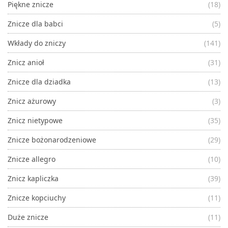
Piękne znicze
(18)
Znicze dla babci
(5)
Wkłady do zniczy
(141)
Znicz anioł
(31)
Znicze dla dziadka
(13)
Znicz ażurowy
(3)
Znicz nietypowe
(35)
Znicze bożonarodzeniowe
(29)
Znicze allegro
(10)
Znicz kapliczka
(39)
Znicze kopciuchy
(11)
Duże znicze
(11)