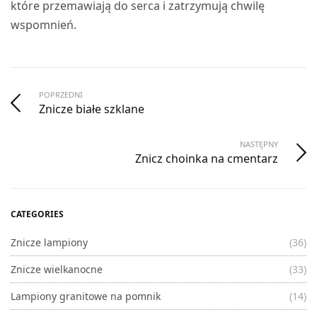
które przemawiają do serca i zatrzymują chwilę
wspomnień.
POPRZEDNI
Znicze białe szklane
NASTĘPNY
Znicz choinka na cmentarz
CATEGORIES
Znicze lampiony
(36)
Znicze wielkanocne
(33)
Lampiony granitowe na pomnik
(14)