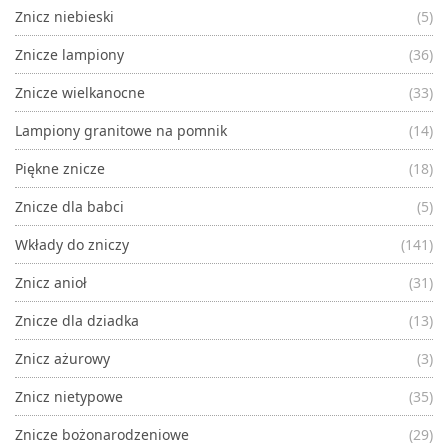
Znicz niebieski
(5)
Znicze lampiony
(36)
Znicze wielkanocne
(33)
Lampiony granitowe na pomnik
(14)
Piękne znicze
(18)
Znicze dla babci
(5)
Wkłady do zniczy
(141)
Znicz anioł
(31)
Znicze dla dziadka
(13)
Znicz ażurowy
(3)
Znicz nietypowe
(35)
Znicze bożonarodzeniowe
(29)