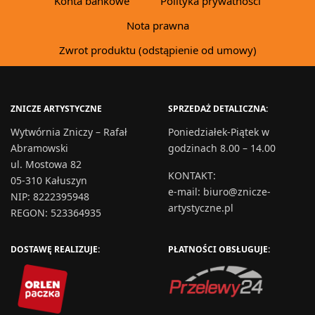
Konta bankowe
Polityka prywatności
Nota prawna
Zwrot produktu (odstąpienie od umowy)
ZNICZE ARTYSTYCZNE
SPRZEDAŻ DETALICZNA:
Wytwórnia Zniczy – Rafał
Poniedziałek-Piątek w
Abramowski
godzinach 8.00 – 14.00
ul. Mostowa 82
KONTAKT
:
05-310 Kałuszyn
e-mail:
biuro@znicze-
NIP: 8222395948
artystyczne.pl
REGON: 523364935
DOSTAWĘ REALIZUJE:
PŁATNOŚCI OBSŁUGUJE: