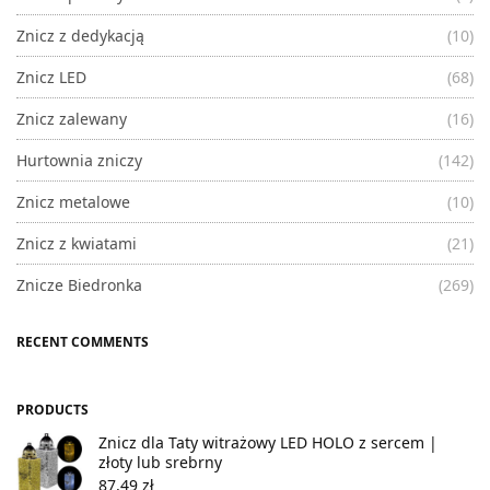
Znicz z dedykacją
(10)
Znicz LED
(68)
Znicz zalewany
(16)
Hurtownia zniczy
(142)
Znicz metalowe
(10)
Znicz z kwiatami
(21)
Znicze Biedronka
(269)
RECENT COMMENTS
PRODUCTS
Znicz dla Taty witrażowy LED HOLO z sercem |
złoty lub srebrny
87,49
zł