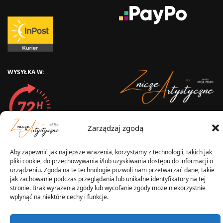
WYSYŁKA W:
2025 © Znicz Polski -
Zarządzaj zgodą
Wytwórnia Zniczy
Wszelkie prawa zastrzeżone
Aby zapewnić jak najlepsze wrażenia, korzystamy z technologii, takich jak
pliki cookie, do przechowywania i/lub uzyskiwania dostępu do informacji o
urządzeniu. Zgoda na te technologie pozwoli nam przetwarzać dane, takie
jak zachowanie podczas przeglądania lub unikalne identyfikatory na tej
stronie. Brak wyrażenia zgody lub wycofanie zgody może niekorzystnie
wpłynąć na niektóre cechy i funkcje.