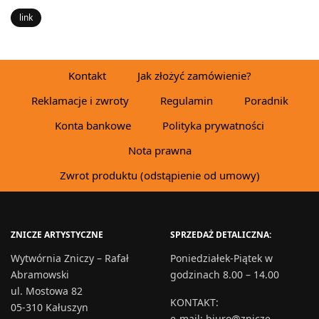
link
Kontakt
Jak złożyć zamówienie?
Reklamacje i zwroty
Regulamin
Poradnik
Konta bankowe
Polityka prywatności
Nota prawna
Zwrot produktu (odstąpienie od umowy)
ZNICZE ARTYSTYCZNE
SPRZEDAŻ DETALICZNA:
Wytwórnia Zniczy – Rafał
Poniedziałek-Piątek w
Abramowski
godzinach 8.00 – 14.00
ul. Mostowa 82
KONTAKT
:
05-310 Kałuszyn
e-mail:
biuro@znicze-