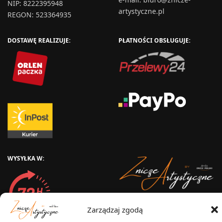
NIP: 8222395948
artystyczne.pl
REGON: 523364935
DOSTAWĘ REALIZUJE:
PŁATNOŚCI OBSŁUGUJE:
WYSYŁKA W:
2025 © Znicz Polski -
Zarządzaj zgodą
Wytwórnia Zniczy