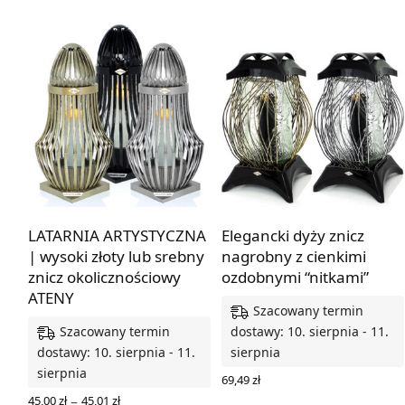
LATARNIA ARTYSTYCZNA
Elegancki dyży znicz
| wysoki złoty lub srebny
nagrobny z cienkimi
znicz okolicznościowy
ozdobnymi “nitkami”
ATENY
Szacowany termin
Szacowany termin
dostawy: 10. sierpnia - 11.
dostawy: 10. sierpnia - 11.
sierpnia
sierpnia
69,49
zł
WYBIERZ OPCJE
Zakres
–
45,00
zł
45,01
zł