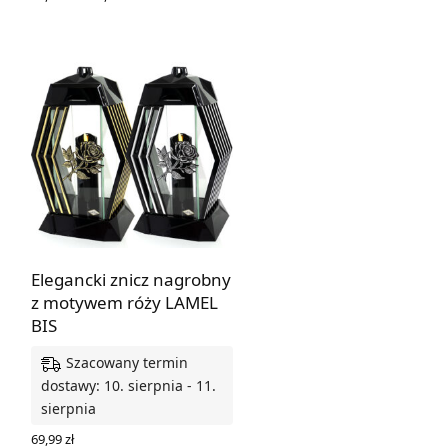
cen: od
WYBIERZ OPCJE
45,00 zł
do
45,01 zł
Elegancki znicz nagrobny
z motywem róży LAMEL
BIS
Szacowany termin
dostawy: 10. sierpnia - 11.
sierpnia
69,99
zł