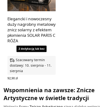
Elegancki i nowoczesny
duży nagrobny metalowy
znicz solarny z efektem
płomienia SOLAR PARIS C
RÓŻA
Z dedykacją lub bez
Szacowany termin
dostawy: 10. sierpnia - 11.
sierpnia
92,90
zł
WYBIERZ OPCJE
Wspomnienia na zawsze: Znicze
Artystyczne w świetle tradycji
Historia firmy
Znicze Artystyczne
sięga daleko wstecz,