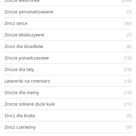
Znicze Biedronka
(269)
Znicze personalizowane
(7)
Znicz serce
(30)
Znicze ekskluzywne
(7)
Znicz dla dziadków
(6)
Znicze ponadczasowe
(13)
Znicze dla taty
(10)
Latarenki na cmentarz
(10)
Znicze dla mamy
(15)
Znicze szklane duże kule
(17)
Znicz dla brata
(5)
Znicz czerwony
(9)