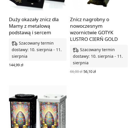
Duży okazały znicz dla
Znicz nagrobny o
Mamy z metalową
nowoczesnym
podstawą i sercem
wzornictwie GOTYK
LUSTRO CIERŃ GOLD
Szacowany termin
Szacowany termin
dostawy: 10. sierpnia - 11.
sierpnia
dostawy: 10. sierpnia - 11.
sierpnia
144,99
zł
WYBIERZ OPCJE
Pierwotna
Aktualna
66,00
zł
56,10
zł
cena
cena
DODAJ DO KOSZYKA
wynosiła:
wynosi:
66,00 zł.
56,10 zł.