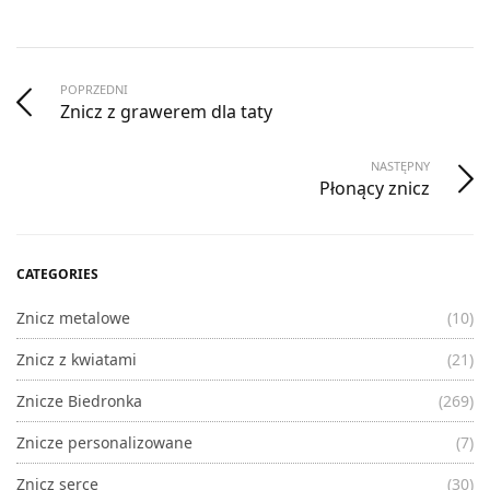
POPRZEDNI
Znicz z grawerem dla taty
NASTĘPNY
Płonący znicz
CATEGORIES
Znicz metalowe
(10)
Znicz z kwiatami
(21)
Znicze Biedronka
(269)
Znicze personalizowane
(7)
Znicz serce
(30)