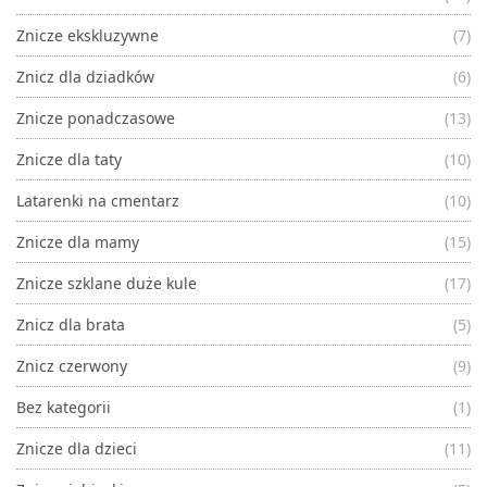
Znicze ekskluzywne
(7)
Znicz dla dziadków
(6)
Znicze ponadczasowe
(13)
Znicze dla taty
(10)
Latarenki na cmentarz
(10)
Znicze dla mamy
(15)
Znicze szklane duże kule
(17)
Znicz dla brata
(5)
Znicz czerwony
(9)
Bez kategorii
(1)
Znicze dla dzieci
(11)