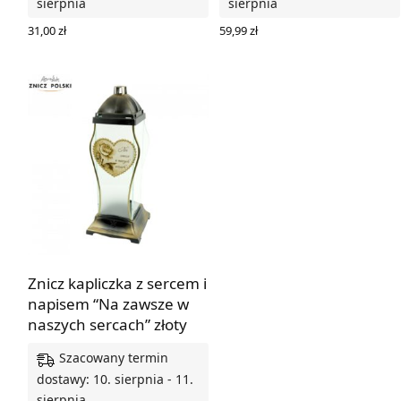
sierpnia
sierpnia
31,00
zł
59,99
zł
DODAJ DO KOSZYKA
DODAJ DO KOSZYKA
Znicz kapliczka z sercem i
napisem “Na zawsze w
naszych sercach” złoty
Szacowany termin
dostawy: 10. sierpnia - 11.
sierpnia