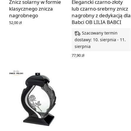
Znicz solarny w formie
Elegancki czarno-złoty
klasycznego znicza
lub czarno-srebrny znicz
nagrobnego
nagrobny z dedykacją dla
Babci OB LILIA BABCI
52,00
zł
WYBIERZ OPCJE
Szacowany termin
dostawy: 10. sierpnia - 11.
sierpnia
77,90
zł
WYBIERZ OPCJE