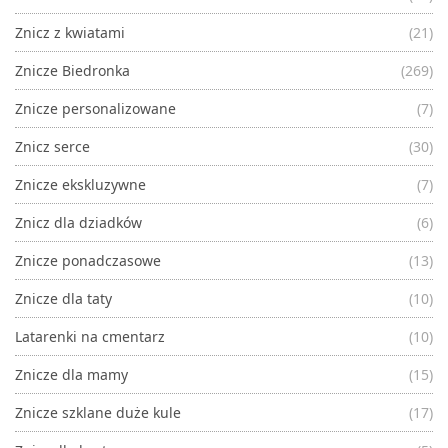
Znicz z kwiatami
(21)
Znicze Biedronka
(269)
Znicze personalizowane
(7)
Znicz serce
(30)
Znicze ekskluzywne
(7)
Znicz dla dziadków
(6)
Znicze ponadczasowe
(13)
Znicze dla taty
(10)
Latarenki na cmentarz
(10)
Znicze dla mamy
(15)
Znicze szklane duże kule
(17)