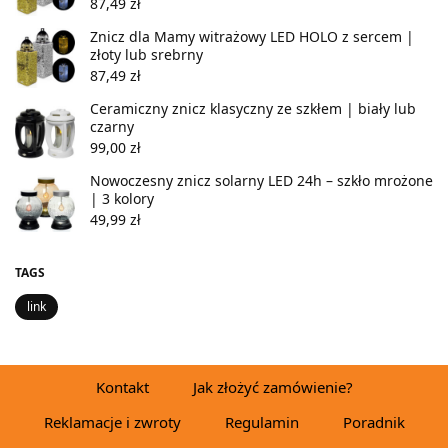
87,49
zł
Znicz dla Mamy witrażowy LED HOLO z sercem |
złoty lub srebrny
87,49
zł
Ceramiczny znicz klasyczny ze szkłem | biały lub
czarny
99,00
zł
Nowoczesny znicz solarny LED 24h – szkło mrożone
| 3 kolory
49,99
zł
TAGS
link
Kontakt
Jak złożyć zamówienie?
Reklamacje i zwroty
Regulamin
Poradnik