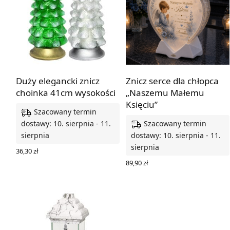
Duży elegancki znicz
Znicz serce dla chłopca
choinka 41cm wysokości
„Naszemu Małemu
Księciu”
Szacowany termin
Szacowany termin
dostawy: 10. sierpnia - 11.
sierpnia
dostawy: 10. sierpnia - 11.
sierpnia
36,30
zł
WYBIERZ OPCJE
89,90
zł
WYBIERZ OPCJE