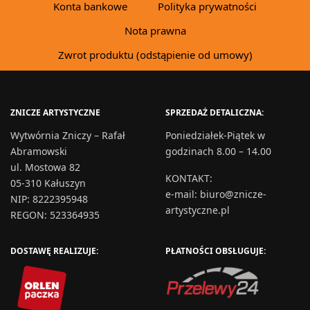
Konta bankowe
Polityka prywatności
Nota prawna
Zwrot produktu (odstąpienie od umowy)
ZNICZE ARTYSTYCZNE
SPRZEDAŻ DETALICZNA:
Wytwórnia Zniczy – Rafał
Poniedziałek-Piątek w
Abramowski
godzinach 8.00 – 14.00
ul. Mostowa 82
KONTAKT
:
05-310 Kałuszyn
e-mail:
biuro@znicze-
NIP: 8222395948
artystyczne.pl
REGON: 523364935
DOSTAWĘ REALIZUJE:
PŁATNOŚCI OBSŁUGUJE: