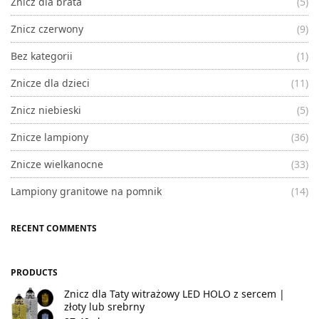
Znicz dla brata
(5)
Znicz czerwony
(9)
Bez kategorii
(1)
Znicze dla dzieci
(11)
Znicz niebieski
(5)
Znicze lampiony
(36)
Znicze wielkanocne
(33)
Lampiony granitowe na pomnik
(14)
RECENT COMMENTS
PRODUCTS
Znicz dla Taty witrażowy LED HOLO z sercem |
złoty lub srebrny