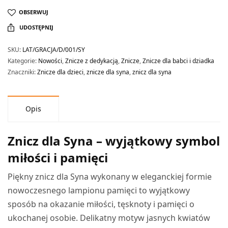
OBSERWUJ
UDOSTĘPNIJ
SKU:
LAT/GRACJA/D/001/SY
Kategorie:
Nowości
,
Znicze z dedykacją
,
Znicze
,
Znicze dla babci i dziadka
Znaczniki:
Znicze dla dzieci
,
znicze dla syna
,
znicz dla syna
Opis
Znicz dla Syna – wyjątkowy symbol
miłości i pamięci
Piękny znicz dla Syna wykonany w eleganckiej formie
nowoczesnego lampionu pamięci to wyjątkowy
sposób na okazanie miłości, tęsknoty i pamięci o
ukochanej osobie. Delikatny motyw jasnych kwiatów