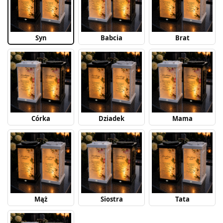
Syn
Babcia
Brat
Córka
Dziadek
Mama
Mąż
Siostra
Tata