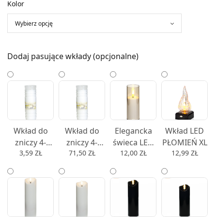
Kolor
Dodaj pasujące wkłady (opcjonalne)
Wkład do
Wkład do
Elegancka
Wkład LED
zniczy 4-
zniczy 4-
świeca LED
PŁOMIEŃ XL
3,59
ZŁ
71,50
ZŁ
12,00
ZŁ
12,99
ZŁ
dniowy
dniowy
w dymionej
LUGO 4 4
LUGO 4 4
imitacji szkła
dni - 1 szt.
dni - 22 szt.
nowoczesny
wkład od
zniczy 10cm,
12,5cm lub