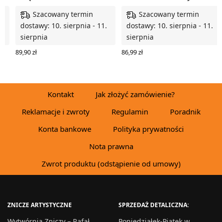
Szacowany termin
Szacowany termin
.
dostawy: 10. sierpnia - 11.
dostawy: 10. sierpnia - 11.
sierpnia
sierpnia
89,90
zł
86,99
zł
WYBIERZ OPCJE
DODAJ DO KOSZYKA
Kontakt
Jak złożyć zamówienie?
Reklamacje i zwroty
Regulamin
Poradnik
Konta bankowe
Polityka prywatności
Nota prawna
Zwrot produktu (odstąpienie od umowy)
ZNICZE ARTYSTYCZNE
SPRZEDAŻ DETALICZNA:
Wytwórnia Zniczy – Rafał
Poniedziałek-Piątek w