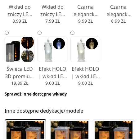
15cm - 15
Wkład do
Wkład do
Czarna
Czarna
zniczy LED
zniczy LED
elegancka
elegancka
8,99
ZŁ
7,99
ZŁ
9,99
ZŁ
8,99
ZŁ
świeca WAX
świeca WAX
nowoczesna
nowoczesna
9,5cm,
9,5cm,
świeca
świeca
12,5cm,
12,5cm,
ledowa
ledowa
15cm lub
15cm lub
imitacja
imitacja
17,5cm -
17,5cm -
wkładu do
wkładu do
17,5
15,5
zniczy wkład
zniczy wkład
do kapliczek
do kapliczek
Świeca LED
Efekt HOLO
Efekt HOLO
9,5cm,
9,5cm,
3D premium
| wkład LED
| wkład LED
13cm,
13cm,
19,89
ZŁ
9,00
ZŁ
9,00
ZŁ
efekt
elegancka
elegancka
15,5cm lub
15,5cm lub
płomienia |
migająca
migająca
Sprawdź inne dostępne wkłady
17,5cm -
17,5cm -
realistyczny
świeca
świeca
17,5
15,5
ogień,
akrylowa
akrylowa
Inne dostępne dedykacje/modele
dekoracyjna
18cm -
18cm -
zimny biały
ciepły biały