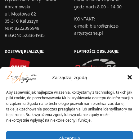
Abramowski
godzinach 8.00 – 14.00
ul. Mostowa 82
KONTAKT
:
05-310 Kałuszyn
e-mail:
biuro@znicze-
NIP: 8222395948
artystyczne.pl
REGON: 523364935
DOSTAWĘ REALIZUJE:
PŁATNOŚCI OBSŁUGUJE:
Zarządzaj zgodą
Aby zapewnić jak najlepsze wrażenia, korzystamy z technologii, takich jak
pliki cookie, do przechowywania i/lub uzyskiwania dostępu do informacji o
urządzeniu. Zgoda na te technologie pozwoli nam przetwarzać dane,
takie jak zachowanie podczas przeglądania lub unikalne identyfikatory na
tej stronie. Brak wyrażenia zgody lub wycofanie zgody może
niekorzystnie wpłynąć na niektóre cechy i funkcje.
WYSYŁKA W:
Akceptuję