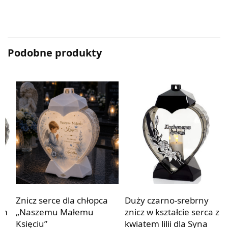
Podobne produkty
Znicz serce dla chłopca
Duży czarno-srebrny
em
„Naszemu Małemu
znicz w kształcie serca z
Księciu”
kwiatem lilii dla Syna