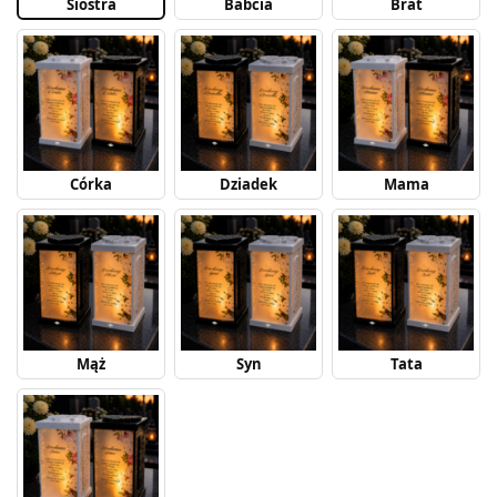
Siostra
Babcia
Brat
Córka
Dziadek
Mama
Mąż
Syn
Tata