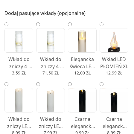
Dodaj pasujące wkłady (opcjonalne)
Wkład do
Wkład do
Elegancka
Wkład LED
zniczy 4-
zniczy 4-
świeca LED
PŁOMIEŃ XL
3,59
ZŁ
71,50
ZŁ
12,00
ZŁ
12,99
ZŁ
dniowy
dniowy
w dymionej
LUGO 4 4
LUGO 4 4
imitacji szkła
dni - 1 szt.
dni - 22 szt.
nowoczesny
wkład od
zniczy 10cm,
12,5cm lub
15cm - 15
Wkład do
Wkład do
Czarna
Czarna
zniczy LED
zniczy LED
elegancka
elegancka
8,99
ZŁ
7,99
ZŁ
9,99
ZŁ
8,99
ZŁ
świeca WAX
świeca WAX
nowoczesna
nowoczesna