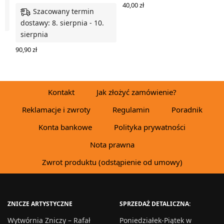
40,00
zł
Szacowany termin
DODAJ DO KOSZYKA
dostawy: 8. sierpnia - 10.
sierpnia
90,90
zł
WYBIERZ OPCJE
Kontakt
Jak złożyć zamówienie?
Reklamacje i zwroty
Regulamin
Poradnik
Konta bankowe
Polityka prywatności
Nota prawna
Zwrot produktu (odstąpienie od umowy)
ZNICZE ARTYSTYCZNE
SPRZEDAŻ DETALICZNA:
Wytwórnia Zniczy – Rafał
Poniedziałek-Piątek w