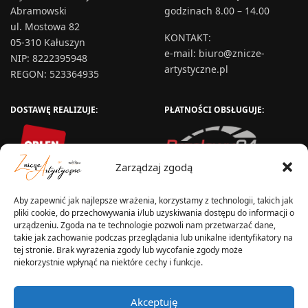
Abramowski
godzinach 8.00 – 14.00
ul. Mostowa 82
KONTAKT
:
05-310 Kałuszyn
e-mail:
biuro@znicze-
NIP: 8222395948
artystyczne.pl
REGON: 523364935
DOSTAWĘ REALIZUJE:
PŁATNOŚCI OBSŁUGUJE:
Zarządzaj zgodą
Aby zapewnić jak najlepsze wrażenia, korzystamy z technologii, takich jak
pliki cookie, do przechowywania i/lub uzyskiwania dostępu do informacji o
urządzeniu. Zgoda na te technologie pozwoli nam przetwarzać dane,
takie jak zachowanie podczas przeglądania lub unikalne identyfikatory na
tej stronie. Brak wyrażenia zgody lub wycofanie zgody może
niekorzystnie wpłynąć na niektóre cechy i funkcje.
WYSYŁKA W:
Akceptuję