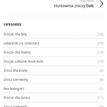
NASTĘPNY
Hurtownia zniczy Bełk
CATEGORIES
Znicze dla taty
(10)
Latarenki na cmentarz
(10)
Znicze dla mamy
(15)
Znicze szklane duże kule
(17)
Znicz dla brata
(5)
Znicz czerwony
(9)
Bez kategorii
(1)
Znicze dla dzieci
(11)
Znicz niebieski
(5)