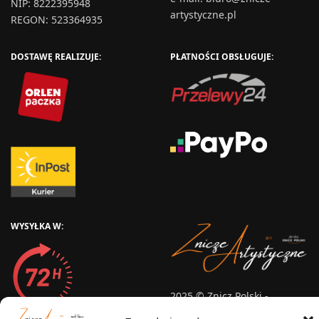
NIP: 8222395948
artystyczne.pl
REGON: 523364935
DOSTAWĘ REALIZUJE:
PŁATNOŚCI OBSŁUGUJE:
WYSYŁKA W:
2025 © Znicz Polski -
Wytwórnia Zniczy