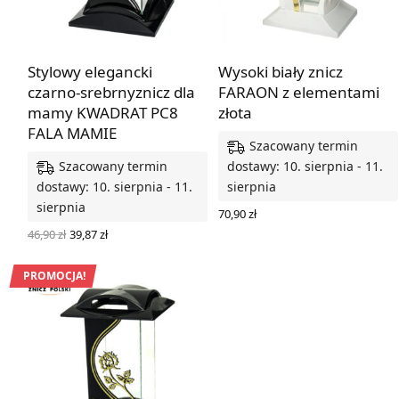
Stylowy elegancki
Wysoki biały znicz
czarno-srebrnyznicz dla
FARAON z elementami
mamy KWADRAT PC8
złota
FALA MAMIE
Szacowany termin
Szacowany termin
dostawy: 10. sierpnia - 11.
dostawy: 10. sierpnia - 11.
sierpnia
sierpnia
70,90
zł
DODAJ DO KOSZYKA
Pierwotna
Aktualna
46,90
zł
39,87
zł
cena
cena
DODAJ DO KOSZYKA
wynosiła:
wynosi:
46,90 zł.
39,87 zł.
PROMOCJA!