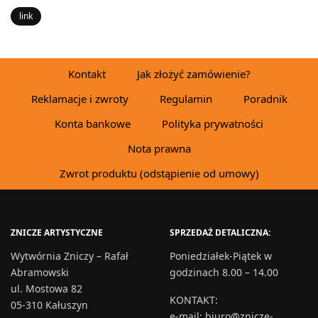
link
Kontakt
Jak złożyć zamówienie?
Reklamacje i zwroty
Regulamin
Poradnik
Konta bankowe
Polityka prywatności
Nota prawna
Zwrot produktu (odstąpienie od umowy)
ZNICZE ARTYSTYCZNE
SPRZEDAŻ DETALICZNA:
Wytwórnia Zniczy – Rafał
Poniedziałek-Piątek w
Abramowski
godzinach 8.00 – 14.00
ul. Mostowa 82
KONTAKT
:
05-310 Kałuszyn
e-mail:
biuro@znicze-