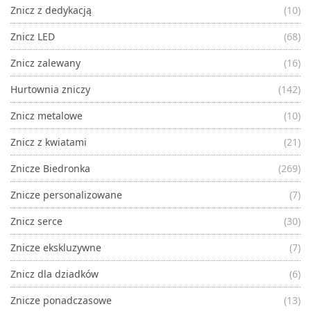
Znicz z dedykacją
(10)
Znicz LED
(68)
Znicz zalewany
(16)
Hurtownia zniczy
(142)
Znicz metalowe
(10)
Znicz z kwiatami
(21)
Znicze Biedronka
(269)
Znicze personalizowane
(7)
Znicz serce
(30)
Znicze ekskluzywne
(7)
Znicz dla dziadków
(6)
Znicze ponadczasowe
(13)