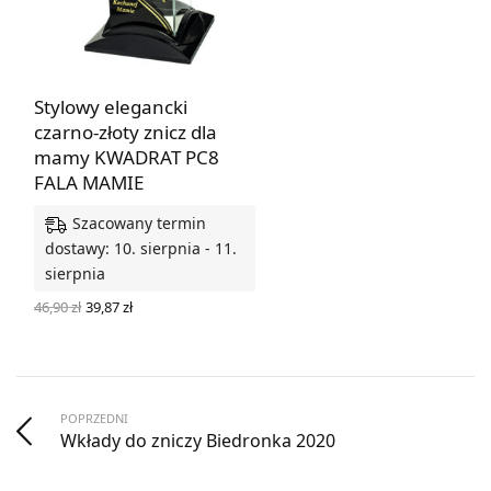
Stylowy elegancki
czarno-złoty znicz dla
mamy KWADRAT PC8
FALA MAMIE
Szacowany termin
dostawy: 10. sierpnia - 11.
sierpnia
Pierwotna
Aktualna
46,90
zł
39,87
zł
cena
cena
DODAJ DO KOSZYKA
wynosiła:
wynosi:
46,90 zł.
39,87 zł.
POPRZEDNI
Wkłady do zniczy Biedronka 2020