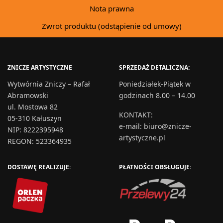
Nota prawna
Zwrot produktu (odstąpienie od umowy)
ZNICZE ARTYSTYCZNE
SPRZEDAŻ DETALICZNA:
Wytwórnia Zniczy – Rafał
Poniedziałek-Piątek w
Abramowski
godzinach 8.00 – 14.00
ul. Mostowa 82
KONTAKT
:
05-310 Kałuszyn
e-mail:
biuro@znicze-
NIP: 8222395948
artystyczne.pl
REGON: 523364935
DOSTAWĘ REALIZUJE:
PŁATNOŚCI OBSŁUGUJE: