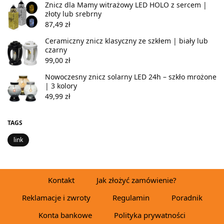
Znicz dla Mamy witrażowy LED HOLO z sercem |
złoty lub srebrny
87,49
zł
Ceramiczny znicz klasyczny ze szkłem | biały lub
czarny
99,00
zł
Nowoczesny znicz solarny LED 24h – szkło mrożone
| 3 kolory
49,99
zł
TAGS
link
Kontakt
Jak złożyć zamówienie?
Reklamacje i zwroty
Regulamin
Poradnik
Konta bankowe
Polityka prywatności