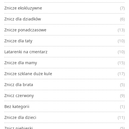
Znicze ekskluzywne
(7)
Znicz dla dziadków
(6)
Znicze ponadczasowe
(13)
Znicze dla taty
(10)
Latarenki na cmentarz
(10)
Znicze dla mamy
(15)
Znicze szklane duże kule
(17)
Znicz dla brata
(5)
Znicz czerwony
(9)
Bez kategorii
(1)
Znicze dla dzieci
(11)
Znicz niebieski
(5)