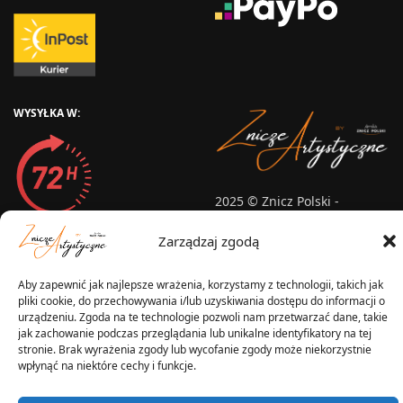
WYSYŁKA W:
2025 © Znicz Polski -
Wytwórnia Zniczy
Wszelkie prawa zastrzeżone
Zarządzaj zgodą
Aby zapewnić jak najlepsze wrażenia, korzystamy z technologii, takich jak
pliki cookie, do przechowywania i/lub uzyskiwania dostępu do informacji o
urządzeniu. Zgoda na te technologie pozwoli nam przetwarzać dane, takie
jak zachowanie podczas przeglądania lub unikalne identyfikatory na tej
stronie. Brak wyrażenia zgody lub wycofanie zgody może niekorzystnie
wpłynąć na niektóre cechy i funkcje.