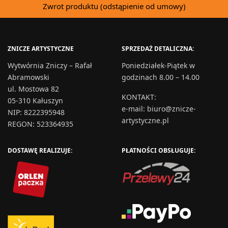
Zwrot produktu (odstąpienie od umowy)
ZNICZE ARTYSTYCZNE
SPRZEDAŻ DETALICZNA:
Wytwórnia Zniczy – Rafał
Poniedziałek-Piątek w
Abramowski
godzinach 8.00 – 14.00
ul. Mostowa 82
KONTAKT
:
05-310 Kałuszyn
e-mail:
biuro@znicze-
NIP: 8222395948
artystyczne.pl
REGON: 523364935
DOSTAWĘ REALIZUJE:
PŁATNOŚCI OBSŁUGUJE: