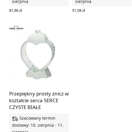
sierpnia
sierpnia
81,90
zł
51,58
zł
WYBIERZ OPCJE
DODAJ DO KOSZYKA
Przepiękny prosty znicz w
kształcie serca SERCE
CZYSTE BIAŁE
Szacowany termin
dostawy: 10. sierpnia - 11.
sierpnia