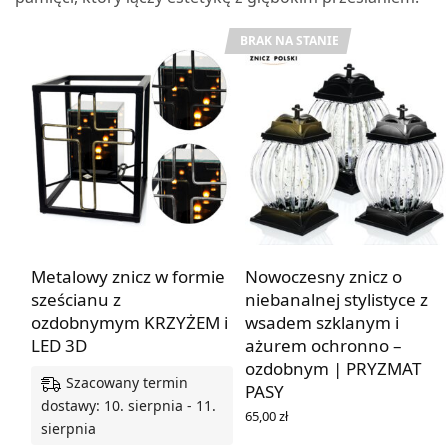
BRAK NA STANIE
Metalowy znicz w formie
Nowoczesny znicz o
sześcianu z
niebanalnej stylistyce z
ozdobnymym KRZYŻEM i
wsadem szklanym i
LED 3D
ażurem ochronno –
ozdobnym | PRYZMAT
Szacowany termin
PASY
dostawy: 10. sierpnia - 11.
65,00
zł
sierpnia
WYBIERZ OPCJE