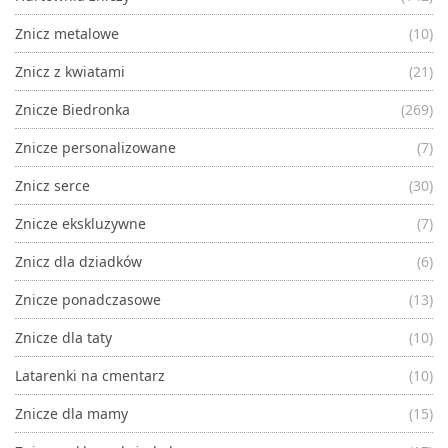
Znicz metalowe
(10)
Znicz z kwiatami
(21)
Znicze Biedronka
(269)
Znicze personalizowane
(7)
Znicz serce
(30)
Znicze ekskluzywne
(7)
Znicz dla dziadków
(6)
Znicze ponadczasowe
(13)
Znicze dla taty
(10)
Latarenki na cmentarz
(10)
Znicze dla mamy
(15)