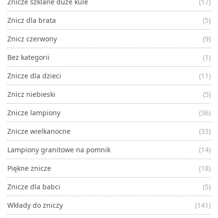
Znicze szklane duże kule
(17)
Znicz dla brata
(5)
Znicz czerwony
(9)
Bez kategorii
(1)
Znicze dla dzieci
(11)
Znicz niebieski
(5)
Znicze lampiony
(36)
Znicze wielkanocne
(33)
Lampiony granitowe na pomnik
(14)
Piękne znicze
(18)
Znicze dla babci
(5)
Wkłady do zniczy
(141)