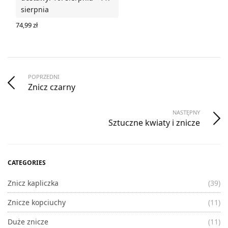
sierpnia
74,99
zł
WYBIERZ OPCJE
POPRZEDNI
Znicz czarny
NASTĘPNY
Sztuczne kwiaty i znicze
CATEGORIES
Znicz kapliczka
(39)
Znicze kopciuchy
(11)
Duże znicze
(11)