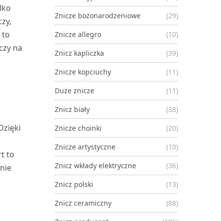
lko
Znicze bożonarodzeniowe
(29)
czy,
 to
Znicze allegro
(10)
czy na
Znicz kapliczka
(39)
Znicze kopciuchy
(11)
Duże znicze
(11)
Znicz biały
(38)
Dzięki
Znicze choinki
(20)
Znicze artystyczne
(10)
t to
Znicz wkłady elektryczne
(36)
nie
Znicz polski
(13)
Znicz ceramiczny
(88)