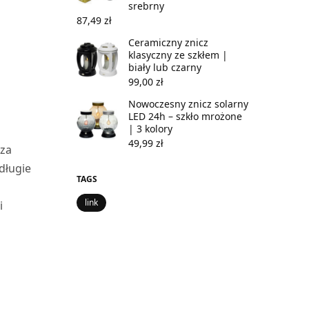
srebrny
87,49
zł
Ceramiczny znicz
klasyczny ze szkłem |
biały lub czarny
99,00
zł
Nowoczesny znicz solarny
LED 24h – szkło mrożone
| 3 kolory
49,99
zł
sza
długie
TAGS
link
i