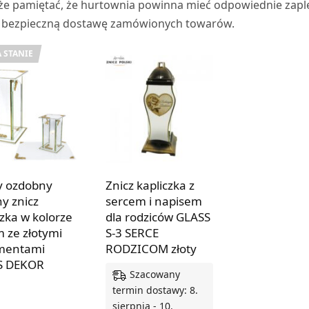
że pamiętać, że hurtownia powinna mieć odpowiednie zapl
 i bezpieczną dostawę zamówionych towarów.
 STANIE
y ozdobny
Znicz kapliczka z
ny znicz
sercem i napisem
czka w kolorze
dla rodziców GLASS
m ze złotymi
S-3 SERCE
mentami
RODZICOM złoty
S DEKOR
Szacowany
termin dostawy: 8.
Z SIĘ WIĘCEJ
sierpnia - 10.