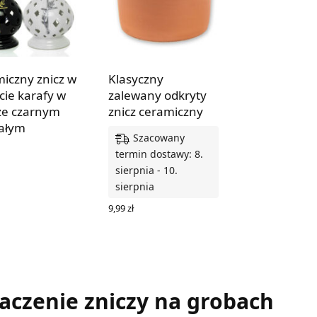
iczny znicz w
Klasyczny
łcie karafy w
zalewany odkryty
ze czarnym
znicz ceramiczny
iałym
Szacowany
termin dostawy: 8.
Z OPCJE
sierpnia - 10.
sierpnia
9,99
zł
DODAJ DO KOSZYKA
naczenie zniczy na grobach