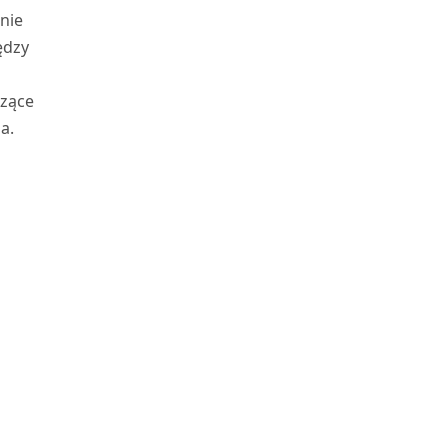
 nie
ędzy
czące
a.