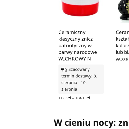
Ceramiczny
Ceram
klasyczny znicz
kszta
patriotyczny w
kolor
barwy narodowe
lub b
WICHROWY N
99,00
zł
WYBIER
Szacowany
termin dostawy: 8.
sierpnia - 10.
sierpnia
Zakres
–
11,85
zł
104,13
zł
cen: od
WYBIERZ OPCJE
11,85 zł
do
104,13 zł
W cieniu nocy: z