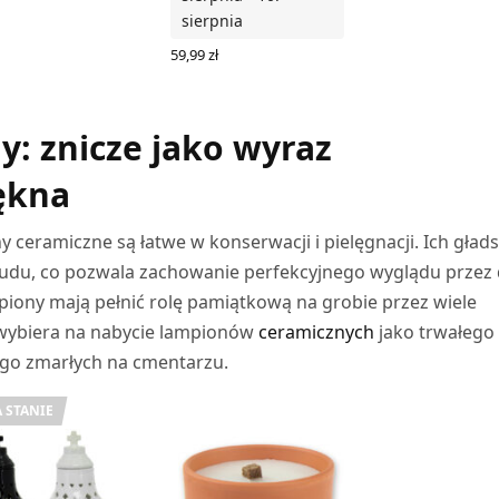
sierpnia
59,99
zł
DODAJ DO KOSZYKA
y: znicze jako wyraz
ękna
 ceramiczne są łatwe w konserwacji i pielęgnacji. Ich gład
udu, co pozwala zachowanie perfekcyjnego wyglądu przez 
lampiony mają pełnić rolę pamiątkową na grobie przez wiele
wybiera na nabycie lampionów
ceramicznych
jako trwałego 
go zmarłych na cmentarzu.
 STANIE