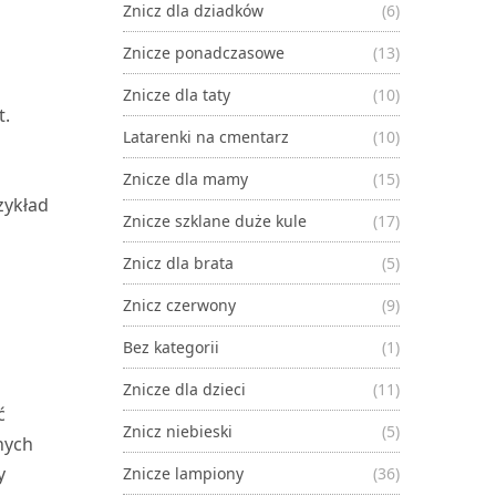
Znicz dla dziadków
(6)
Znicze ponadczasowe
(13)
Znicze dla taty
(10)
t.
Latarenki na cmentarz
(10)
Znicze dla mamy
(15)
zykład
Znicze szklane duże kule
(17)
Znicz dla brata
(5)
Znicz czerwony
(9)
Bez kategorii
(1)
Znicze dla dzieci
(11)
ć
Znicz niebieski
(5)
nych
y
Znicze lampiony
(36)