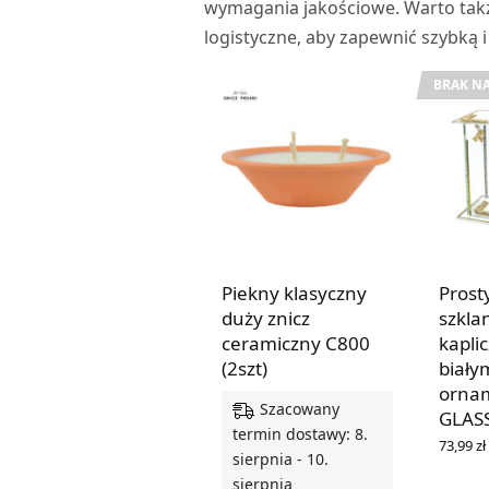
wymagania jakościowe. Warto tak
logistyczne, aby zapewnić szybką
BRAK NA
Piekny klasyczny
Prost
duży znicz
szkla
ceramiczny C800
kapli
(2szt)
biały
orna
Szacowany
GLAS
termin dostawy: 8.
73,99
zł
sierpnia - 10.
DOWIED
sierpnia