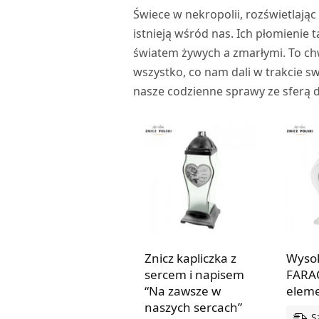
Świece w nekropolii, rozświetlając
istnieją wśród nas. Ich płomienie
światem żywych a zmarłymi. To ch
wszystko, co nam dali w trakcie s
nasze codzienne sprawy ze sferą 
Znicz kapliczka z
Wysok
sercem i napisem
FARA
“Na zawsze w
eleme
naszych sercach”
S