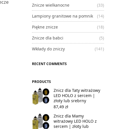
ecze
Znicze wielkanocne
(33)
Lampiony granitowe na pomnik
(14)
Piękne znicze
(18)
Znicze dla babci
(5)
Wkłady do zniczy
(141)
RECENT COMMENTS
PRODUCTS
Znicz dla Taty witrażowy
LED HOLO z sercem |
złoty lub srebrny
87,49
zł
Znicz dla Mamy
witrażowy LED HOLO z
sercem | złoty lub