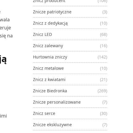
Znicz producent
(106)
e
Znicze patriotyczne
(3)
zwala
Znicz z dedykacją
(10)
eruje
Znicz LED
(68)
się na
Znicz zalewany
(16)
ją
Hurtownia zniczy
(142)
Znicz metalowe
(10)
Znicz z kwiatami
(21)
Znicze Biedronka
(269)
Znicze personalizowane
(7)
Znicz serce
(30)
imi
Znicze ekskluzywne
(7)