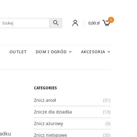
0
0,00
zł
E
OUTLET
DOM I OGRÓD
AKCESORIA
CATEGORIES
Znicz anioł
(31)
Znicze dla dziadka
(13)
Znicz ażurowy
(3)
padku
Znicz nietypowe
(35)