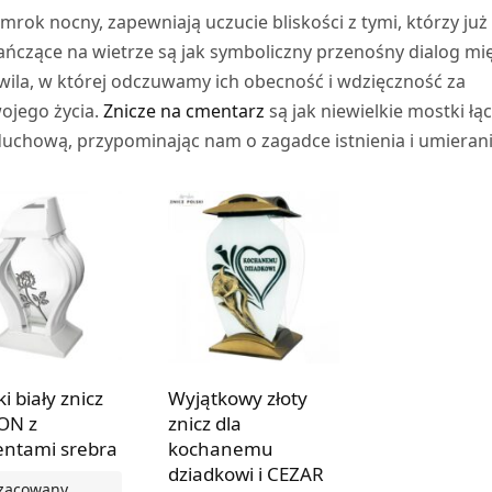
 mrok nocny, zapewniają uczucie bliskości z tymi, którzy już
 tańczące na wietrze są jak symboliczny przenośny dialog mi
wila, w której odczuwamy ich obecność i wdzięczność za
wojego życia.
Znicze na cmentarz
są jak niewielkie mostki łą
duchową, przypominając nam o zagadce istnienia i umierani
i biały znicz
Wyjątkowy złoty
ON z
znicz dla
ntami srebra
kochanemu
dziadkowi i CEZAR
zacowany