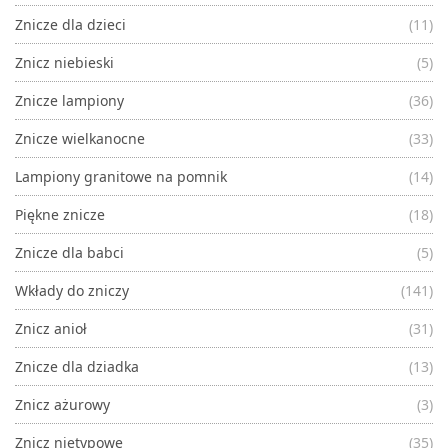
Znicze dla dzieci
(11)
Znicz niebieski
(5)
Znicze lampiony
(36)
Znicze wielkanocne
(33)
Lampiony granitowe na pomnik
(14)
Piękne znicze
(18)
Znicze dla babci
(5)
Wkłady do zniczy
(141)
Znicz anioł
(31)
Znicze dla dziadka
(13)
Znicz ażurowy
(3)
Znicz nietypowe
(35)