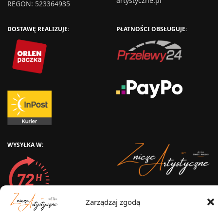
artystyczne.pl
REGON: 523364935
DOSTAWĘ REALIZUJE:
PŁATNOŚCI OBSŁUGUJE:
WYSYŁKA W:
2025 © Znicz Polski -
Zarządzaj zgodą
Wytwórnia Zniczy
Wszelkie prawa zastrzeżone