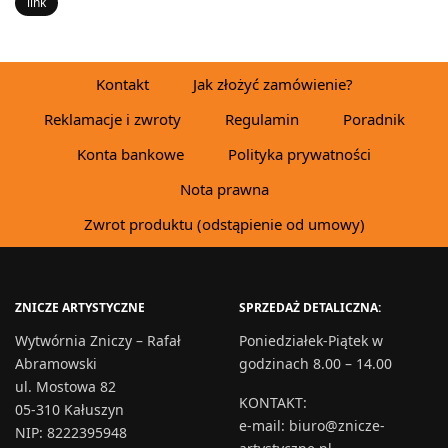
link
Kontakt
Jak złożyć zamówienie?
Reklamacje i zwroty
Regulamin
Poradnik
Konta bankowe
Polityka prywatności
Nota prawna
Zwrot produktu (odstąpienie od umowy)
ZNICZE ARTYSTYCZNE
SPRZEDAŻ DETALICZNA:
Wytwórnia Zniczy – Rafał
Poniedziałek-Piątek w
Abramowski
godzinach 8.00 – 14.00
ul. Mostowa 82
KONTAKT
:
05-310 Kałuszyn
e-mail:
biuro@znicze-
NIP: 8222395948