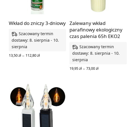
Wkład do zniczy 3-dniowy
Zalewany wkład
parafinowy ekologiczny
Szacowany termin
czas palenia 65h EKO2
dostawy: 8. sierpnia - 10.
Szacowany termin
sierpnia
dostawy: 8. sierpnia - 10.
Zakres
–
13,50
zł
112,80
zł
cen: od
sierpnia
WYBIERZ OPCJE
13,50 zł
Zakres
do
–
19,95
zł
73,00
zł
cen: od
112,80 zł
WYBIERZ OPCJE
19,95 zł
do
73,00 zł