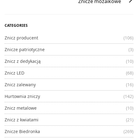
Znicze mozaikowe
CATEGORIES
Znicz producent
(106)
Znicze patriotyczne
(3)
Znicz z dedykacją
(10)
Znicz LED
(68)
Znicz zalewany
(16)
Hurtownia zniczy
(142)
Znicz metalowe
(10)
Znicz z kwiatami
(21)
Znicze Biedronka
(269)