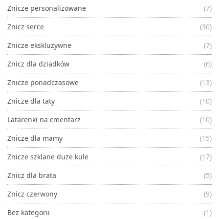
Znicze personalizowane
(7)
Znicz serce
(30)
Znicze ekskluzywne
(7)
Znicz dla dziadków
(6)
Znicze ponadczasowe
(13)
Znicze dla taty
(10)
Latarenki na cmentarz
(10)
Znicze dla mamy
(15)
Znicze szklane duże kule
(17)
Znicz dla brata
(5)
Znicz czerwony
(9)
Bez kategorii
(1)