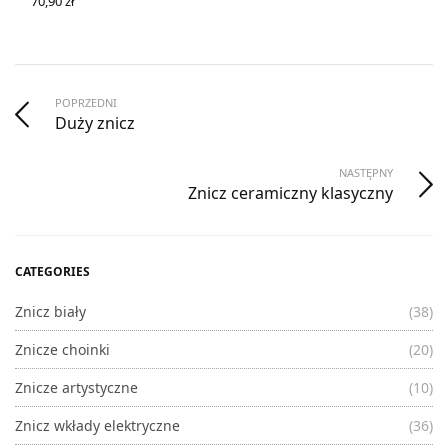
70,90
zł
DODAJ DO KOSZYKA
POPRZEDNI
Duży znicz
NASTĘPNY
Znicz ceramiczny klasyczny
CATEGORIES
Znicz biały
(38)
Znicze choinki
(20)
Znicze artystyczne
(10)
Znicz wkłady elektryczne
(36)