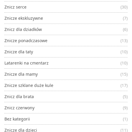
Znicz serce
(30)
Znicze ekskluzywne
(7)
Znicz dla dziadków
(6)
Znicze ponadczasowe
(13)
Znicze dla taty
(10)
Latarenki na cmentarz
(10)
Znicze dla mamy
(15)
Znicze szklane duże kule
(17)
Znicz dla brata
(5)
Znicz czerwony
(9)
Bez kategorii
(1)
Znicze dla dzieci
(11)