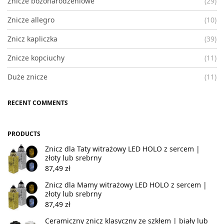
Znicze bożonarodzeniowe
(29)
Znicze allegro
(10)
Znicz kapliczka
(39)
Znicze kopciuchy
(11)
Duże znicze
(11)
RECENT COMMENTS
PRODUCTS
Znicz dla Taty witrażowy LED HOLO z sercem |
złoty lub srebrny
87,49
zł
Znicz dla Mamy witrażowy LED HOLO z sercem |
złoty lub srebrny
87,49
zł
Ceramiczny znicz klasyczny ze szkłem | biały lub