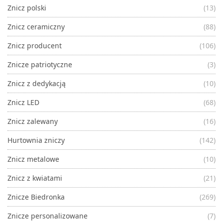
Znicz polski
(13)
Znicz ceramiczny
(88)
Znicz producent
(106)
Znicze patriotyczne
(3)
Znicz z dedykacją
(10)
Znicz LED
(68)
Znicz zalewany
(16)
Hurtownia zniczy
(142)
Znicz metalowe
(10)
Znicz z kwiatami
(21)
Znicze Biedronka
(269)
Znicze personalizowane
(7)