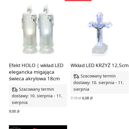
Efekt HOLO | wkład LED
Wkład LED KRZYŻ 12,5cm
elegancka migająca
Szacowany termin
świeca akrylowa 18cm
dostawy: 10. sierpnia - 11.
Szacowany termin
sierpnia
dostawy: 10. sierpnia - 11.
Pierwotna
Aktualna
7,15
zł
6,08
zł
cena
cena
sierpnia
DODAJ DO KOSZYKA
wynosiła:
wynosi:
7,15 zł.
6,08 zł.
9,00
zł
WYBIERZ OPCJE