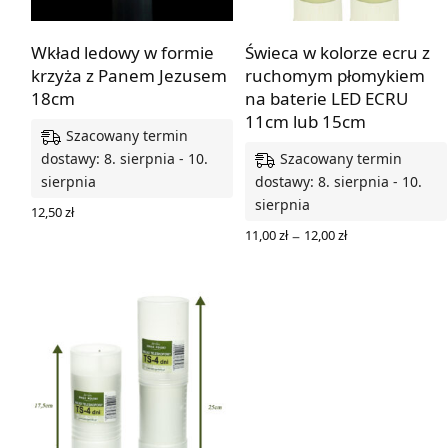
Wkład ledowy w formie
Świeca w kolorze ecru z
krzyża z Panem Jezusem
ruchomym płomykiem
18cm
na baterie LED ECRU
11cm lub 15cm
Szacowany termin
Szacowany termin
dostawy: 8. sierpnia - 10.
sierpnia
dostawy: 8. sierpnia - 10.
sierpnia
12,50
zł
DODAJ DO KOSZYKA
Zakres
–
11,00
zł
12,00
zł
cen: od
WYBIERZ OPCJE
11,00 zł
do
12,00 zł