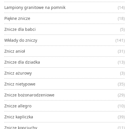
Lampiony granitowe na pomnik
(14)
Piękne znicze
(18)
Znicze dla babci
(5)
Wkłady do zniczy
(141)
Znicz anioł
(31)
Znicze dla dziadka
(13)
Znicz ażurowy
(3)
Znicz nietypowe
(35)
Znicze bożonarodzeniowe
(29)
Znicze allegro
(10)
Znicz kapliczka
(39)
Znicze kopciuchy
(11)