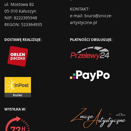
ul. Mostowa 82
KONTAKT
:
05-310 Kałuszyn
e-mail:
biuro@znicze-
NIP: 8222395948
artystyczne.pl
REGON: 523364935
DOSTAWĘ REALIZUJE:
PŁATNOŚCI OBSŁUGUJE:
WYSYŁKA W: