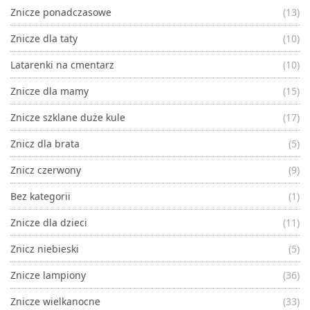
Znicze ponadczasowe
(13)
Znicze dla taty
(10)
Latarenki na cmentarz
(10)
Znicze dla mamy
(15)
Znicze szklane duże kule
(17)
Znicz dla brata
(5)
Znicz czerwony
(9)
Bez kategorii
(1)
Znicze dla dzieci
(11)
Znicz niebieski
(5)
Znicze lampiony
(36)
Znicze wielkanocne
(33)