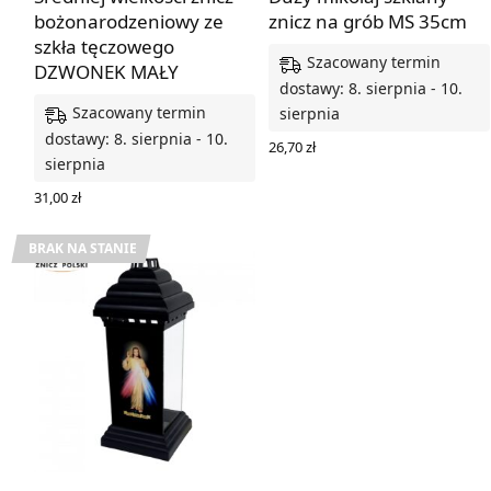
bożonarodzeniowy ze
znicz na grób MS 35cm
szkła tęczowego
Szacowany termin
DZWONEK MAŁY
dostawy: 8. sierpnia - 10.
Szacowany termin
sierpnia
dostawy: 8. sierpnia - 10.
26,70
zł
sierpnia
DODAJ DO KOSZYKA
31,00
zł
DODAJ DO KOSZYKA
BRAK NA STANIE