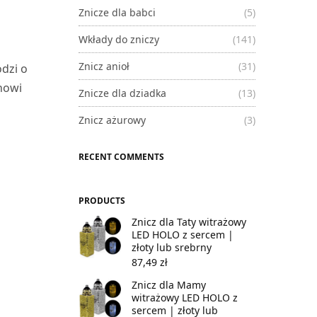
Znicze dla babci
(5)
Wkłady do zniczy
(141)
Znicz anioł
(31)
dzi o
nowi
Znicze dla dziadka
(13)
Znicz ażurowy
(3)
RECENT COMMENTS
PRODUCTS
Znicz dla Taty witrażowy
LED HOLO z sercem |
złoty lub srebrny
87,49
zł
Znicz dla Mamy
witrażowy LED HOLO z
sercem | złoty lub