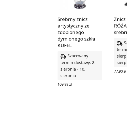
Srebrny znicz
Znicz
artystyczny ze
RÓŻA 
zdobionego
srebr
dymionego szkła
S
KUFEL
termi
Szacowany
sierp
termin dostawy: 8.
sierp
sierpnia - 10.
77,90
zł
sierpnia
DODAJ
109,99
zł
DODAJ DO KOSZYKA