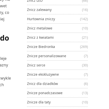
Znicz LED
(68)
awet
Znicz zalewany
(16)
y, co
iej
Hurtownia zniczy
(142)
Znicz metalowe
(10)
 do
Znicz z kwiatami
(21)
Znicze Biedronka
(269)
Znicze personalizowane
(7)
leje
jazny
Znicz serce
(30)
Znicze ekskluzywne
(7)
zwykle
Znicz dla dziadków
(6)
ich
Znicze ponadczasowe
(13)
Znicze dla taty
(10)