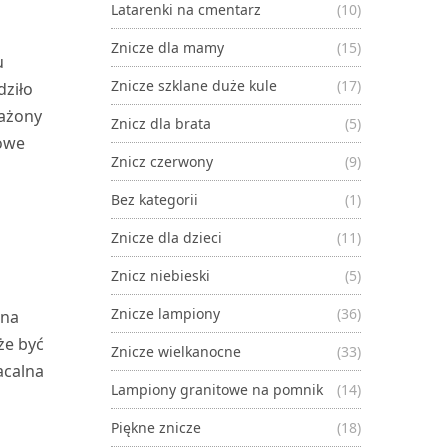
Latarenki na cmentarz
(10)
Znicze dla mamy
(15)
u
Znicze szklane duże kule
(17)
dziło
rażony
Znicz dla brata
(5)
jowe
Znicz czerwony
(9)
Bez kategorii
(1)
Znicze dla dzieci
(11)
Znicz niebieski
(5)
Znicze lampiony
(36)
 na
że być
Znicze wielkanocne
(33)
acalna
Lampiony granitowe na pomnik
(14)
Piękne znicze
(18)