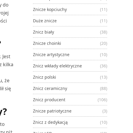
y do
Znicze kopciuchy
(11)
ojej
ści
Duże znicze
(11)
Znicz biały
(38)
?
Znicze choinki
(20)
Znicze artystyczne
(10)
 Jest
 kilka
Znicz wkłady elektryczne
(36)
Znicz polski
(13)
u, że
ił się
Znicz ceramiczny
(88)
Znicz producent
(106)
y?
Znicze patriotyczne
(3)
Znicz z dedykacją
(10)
sto
zy niż