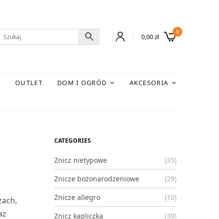
0
0,00
zł
E
OUTLET
DOM I OGRÓD
AKCESORIA
CATEGORIES
Znicz nietypowe
(35)
Znicze bożonarodzeniowe
(29)
Znicze allegro
(10)
zach,
az
Znicz kapliczka
(39)