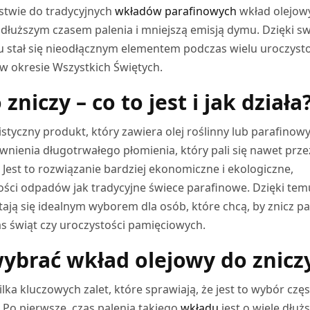
ństwie do tradycyjnych
wkładów parafinowych
wkład olejow
e dłuższym czasem palenia i mniejszą emisją dymu. Dzięki sw
iu stał się nieodłącznym elementem podczas wielu uroczysto
 w okresie Wszystkich Świętych.
niczy – co to jest i jak działa
styczny produkt, który zawiera olej roślinny lub parafinowy.
nienia długotrwałego płomienia, który pali się nawet przez
Jest to rozwiązanie bardziej ekonomiczne i ekologiczne,
lości odpadów jak tradycyjne świece parafinowe. Dzięki tem
tają się idealnym wyborem dla osób, które chcą, by znicz pal
as świąt czy uroczystości pamięciowych.
ybrać wkład olejowy do znicz
lka kluczowych zalet, które sprawiają, że jest to wybór czę
Po pierwsze, czas palenia takiego
wkładu
jest o wiele dłużs