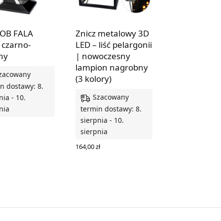
 OB FALA
Znicz metalowy 3D
czarno-
LED – liść pelargonii
ny
| nowoczesny
lampion nagrobny
zacowany
(3 kolory)
n dostawy: 8.
Szacowany
nia - 10.
nia
termin dostawy: 8.
sierpnia - 10.
sierpnia
 DO KOSZYKA
164,00
zł
WYBIERZ OPCJE