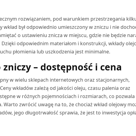
piecznym rozwiązaniem, pod warunkiem przestrzegania kilk
y wkład był odpowiednio umieszczony w zniczu i nie docho
amiętać o ustawieniu znicza w miejscu, gdzie nie będzie na
r. Dzięki odpowiednim materiałom i konstrukcji, wkłady ole
ybuchu płomienia lub uszkodzenia jest minimalne.
 zniczy – dostępność i cena
ępny w wielu sklepach internetowych oraz stacjonarnych,
Ceny wkładów zależą od jakości oleju, czasu palenia oraz
stępne w różnych pojemnościach i rozmiarach, co pozwala
a. Warto zwrócić uwagę na to, że chociaż wkład olejowy mo
adów, jego długotrwałość sprawia, że jest to inwestycja opł