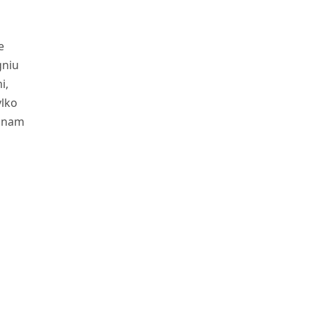
e
gniu
i,
ylko
a nam