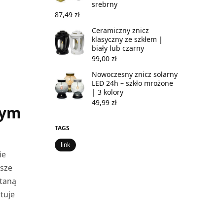
srebrny
87,49
zł
Ceramiczny znicz
klasyczny ze szkłem |
biały lub czarny
99,00
zł
Nowoczesny znicz solarny
LED 24h – szkło mrożone
| 3 kolory
49,99
zł
zym
TAGS
link
ie
asze
Staną
tuje