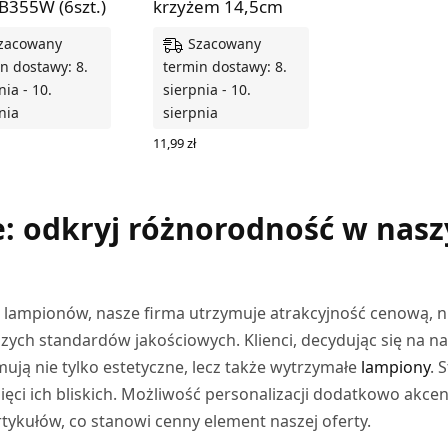
B355W (6szt.)
krzyżem 14,5cm
zacowany
Szacowany
n dostawy: 8.
termin dostawy: 8.
nia - 10.
sierpnia - 10.
nia
sierpnia
11,99
zł
 DO KOSZYKA
WYBIERZ OPCJE
e: odkryj różnorodność w nas
a lampionów, nasze firma utrzymuje atrakcyjność cenową, n
zych standardów jakościowych. Klienci, decydując się na n
ują nie tylko estetyczne, lecz także wytrzymałe
lampiony
. 
ci ich bliskich. Możliwość personalizacji dodatkowo akcen
tykułów, co stanowi cenny element naszej oferty.