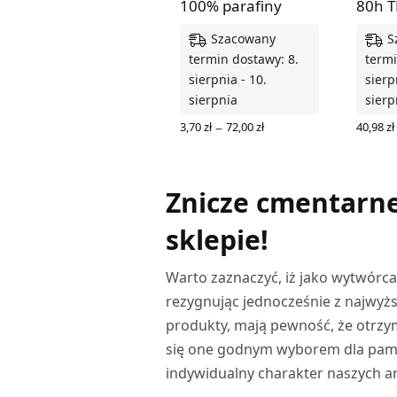
100% parafiny
80h T
Szacowany
S
termin dostawy: 8.
termi
sierpnia - 10.
sierp
sierpnia
sierp
Zakres
–
3,70
zł
72,00
zł
40,98
zł
cen: od
DODAJ
WYBIERZ OPCJE
3,70 zł
do
72,00 zł
Znicze cmentarn
sklepie!
Warto zaznaczyć, iż jako wytwórc
rezygnując jednocześnie z najwyżs
produkty, mają pewność, że otrzym
się one godnym wyborem dla pamię
indywidualny charakter naszych ar