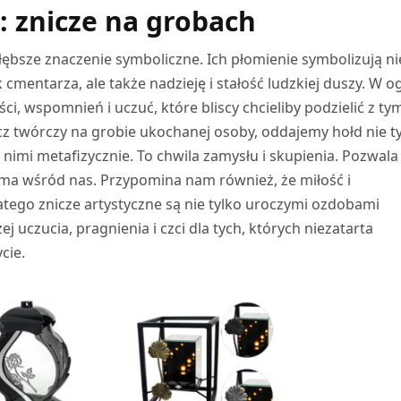
: znicze na grobach
ębsze znaczenie symboliczne. Ich płomienie symbolizują ni
cmentarza, ale także nadzieję i stałość ludzkiej duszy. W o
i, wspomnień i uczuć, które bliscy chcieliby podzielić z tym
icz twórczy na grobie ukochanej osoby, oddajemy hołd nie t
 z nimi metafizycznie. To chwila zamysłu i skupienia. Pozwal
ie ma wśród nas. Przypomina nam również, że miłość i
tego znicze artystyczne są nie tylko uroczymi ozdobami
 uczucia, pragnienia i czci dla tych, których niezatarta
cie.