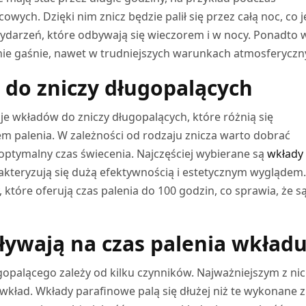
wych. Dzięki nim znicz będzie palił się przez całą noc, co j
ydarzeń, które odbywają się wieczorem i w nocy. Ponadto 
y nie gaśnie, nawet w trudniejszych warunkach atmosferyczn
do zniczy długopalących
e wkładów do zniczy długopalących, które różnią się
m palenia. W zależności od rodzaju znicza warto dobrać
optymalny czas świecenia. Najczęściej wybierane są
wkłady
rakteryzują się dużą efektywnością i estetycznym wyglądem
które oferują czas palenia do 100 godzin, co sprawia, że s
pływają na czas palenia wkład
gopalącego zależy od kilku czynników. Najważniejszym z nic
 wkład. Wkłady parafinowe palą się dłużej niż te wykonane z