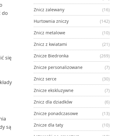
o
Znicz zalewany
(16)
ć do
Hurtownia zniczy
(142)
Znicz metalowe
(10)
Znicz z kwiatami
(21)
Znicze Biedronka
(269)
ć się
Znicze personalizowane
(7)
Znicz serce
(30)
kłady
Znicze ekskluzywne
(7)
Znicz dla dziadków
(6)
Znicze ponadczasowe
(13)
nia
Znicze dla taty
(10)
dy są