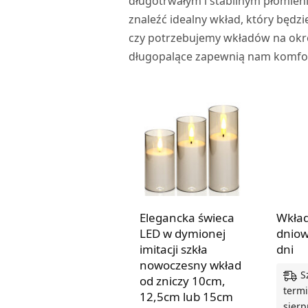
długotrwałym i stabilnym płomie
znaleźć idealny wkład, który będz
czy potrzebujemy wkładów na okre
długopalące zapewnią nam komfort
Elegancka świeca
Wkład
LED w dymionej
dniow
imitacji szkła
dni
nowoczesny wkład
S
od zniczy 10cm,
termi
12,5cm lub 15cm
sierp