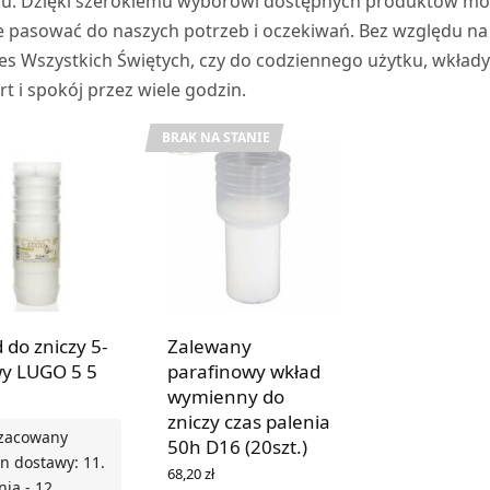
niu. Dzięki szerokiemu wyborowi dostępnych produktów m
ie pasować do naszych potrzeb i oczekiwań. Bez względu na 
s Wszystkich Świętych, czy do codziennego użytku, wkład
 i spokój przez wiele godzin.
BRAK NA STANIE
 do zniczy 5-
Zalewany
y LUGO 5 5
parafinowy wkład
wymienny do
zniczy czas palenia
zacowany
50h D16 (20szt.)
n dostawy: 11.
68,20
zł
nia - 12.