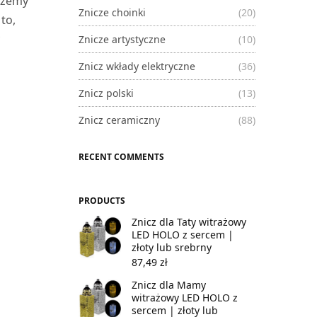
ożemy
Znicze choinki
(20)
to,
y
Znicze artystyczne
(10)
Znicz wkłady elektryczne
(36)
Znicz polski
(13)
Znicz ceramiczny
(88)
RECENT COMMENTS
PRODUCTS
Znicz dla Taty witrażowy
LED HOLO z sercem |
złoty lub srebrny
87,49
zł
Znicz dla Mamy
witrażowy LED HOLO z
sercem | złoty lub