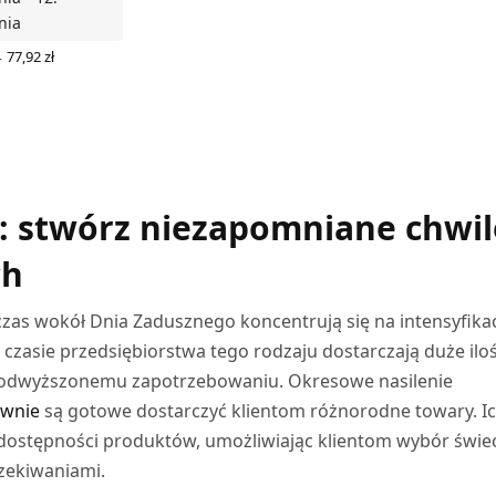
DOWIEDZ SIĘ WIĘCEJ
nia
Zakres
–
77,92
zł
cen: od
Z OPCJE
5,39 zł
do
77,92 zł
: stwórz niezapomniane chwil
ch
zas wokół Dnia Zadusznego koncentrują się na intensyfikac
czasie przedsiębiorstwa tego rodzaju dostarczają duże iloś
podwyższonemu zapotrzebowaniu. Okresowe nasilenie
ownie
są gotowe dostarczyć klientom różnorodne towary. Ic
 dostępności produktów, umożliwiając klientom wybór świe
czekiwaniami.