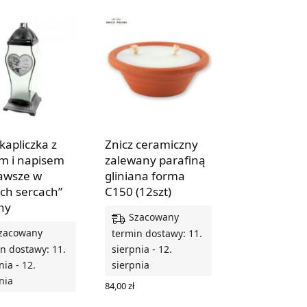
kapliczka z
Znicz ceramiczny
m i napisem
zalewany parafiną
awsze w
gliniana forma
ch sercach”
C150 (12szt)
ny
Szacowany
zacowany
termin dostawy: 11.
n dostawy: 11.
sierpnia - 12.
nia - 12.
sierpnia
nia
84,00
zł
DODAJ DO KOSZYKA