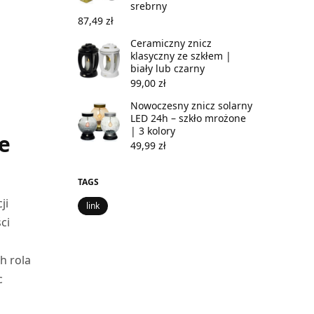
srebrny
87,49
zł
Ceramiczny znicz
klasyczny ze szkłem |
biały lub czarny
99,00
zł
Nowoczesny znicz solarny
LED 24h – szkło mrożone
| 3 kolory
e
49,99
zł
TAGS
ji
link
ci
h rola
c