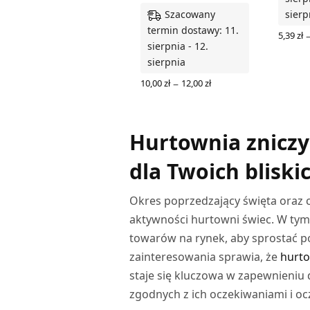
Szacowany
sierp
termin dostawy: 11.
5,39
zł
sierpnia - 12.
WYBIER
sierpnia
Zakres
–
10,00
zł
12,00
zł
cen: od
WYBIERZ OPCJE
10,00 zł
do
12,00 zł
Hurtownia zniczy
dla Twoich bliski
Okres poprzedzający święta oraz c
aktywności hurtowni świec. W tym 
towarów na rynek, aby sprostać 
zainteresowania sprawia, że
hurt
staje się kluczowa w zapewnieniu
zgodnych z ich oczekiwaniami i o