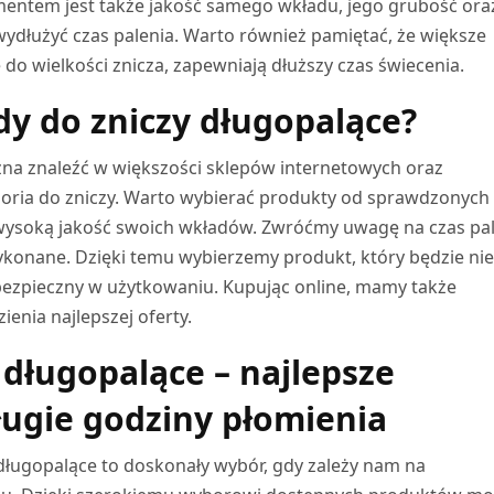
entem jest także jakość samego wkładu, jego grubość ora
dłużyć czas palenia. Warto również pamiętać, że większe
o wielkości znicza, zapewniają dłuższy czas świecenia.
dy do zniczy długopalące?
na znaleźć w większości sklepów internetowych oraz
esoria do zniczy. Warto wybierać produkty od sprawdzonych
wysoką jakość swoich wkładów. Zwróćmy uwagę na czas pa
wykonane. Dzięki temu wybierzemy produkt, który będzie nie
i bezpieczny w użytkowaniu. Kupując online, mamy także
enia najlepszej oferty.
 długopalące – najlepsze
ługie godziny płomienia
ługopalące to doskonały wybór, gdy zależy nam na