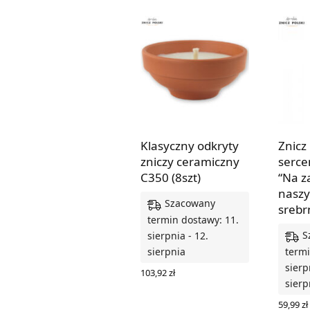
Klasyczny odkryty
Znicz 
zniczy ceramiczny
serce
C350 (8szt)
“Na z
naszy
Szacowany
srebr
termin dostawy: 11.
S
sierpnia - 12.
sierpnia
termi
sierp
103,92
zł
sierp
DODAJ DO KOSZYKA
59,99
zł