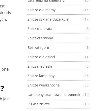
Latarenki na cmentarz
(10)
est
Znicze dla mamy
(15)
wkłady
ych.
Znicze szklane duże kule
(17)
Znicz dla brata
(5)
Znicz czerwony
(9)
Bez kategorii
(1)
Znicze dla dzieci
(11)
.
Znicz niebieski
(5)
ą one
Znicze lampiony
(36)
Znicze wielkanocne
(33)
u?
Lampiony granitowe na pomnik
(14)
h jest
Piękne znicze
(18)