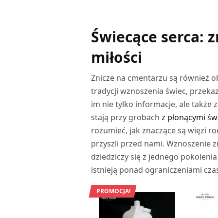
DODAJ
Świecące serca: 
miłości
Znicze na cmentarzu są również ob
tradycji wznoszenia świec, przek
im nie tylko informacje, ale takż
stają przy grobach
z płonącymi św
rozumieć, jak znaczące są więzi rod
przyszli przed nami. Wznoszenie zni
dziedziczy się z jednego pokoleni
istnieją ponad ograniczeniami cza
PROMOCJA!