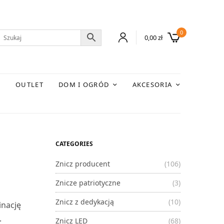
0
0,00
zł
E
OUTLET
DOM I OGRÓD
AKCESORIA
CATEGORIES
Znicz producent
(106)
Znicze patriotyczne
(3)
Znicz z dedykacją
(10)
inację
.
Znicz LED
(68)