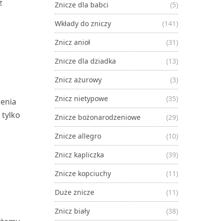
z
Znicze dla babci
(5)
Wkłady do zniczy
(141)
Znicz anioł
(31)
Znicze dla dziadka
(13)
Znicz ażurowy
(3)
Znicz nietypowe
(35)
lenia
 tylko
Znicze bożonarodzeniowe
(29)
Znicze allegro
(10)
Znicz kapliczka
(39)
Znicze kopciuchy
(11)
Duże znicze
(11)
Znicz biały
(38)