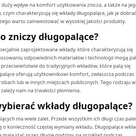
uży wpływ na komfort użytkowania znicza, a także na jeg
, czym charakteryzują się wkłady długopalące, jak je dobra
czego warto zainwestować w wysokiej jakości produkty.
do zniczy długopalące?
pecjalnie zaprojektowane wkłady, które charakteryzują się
tosowaniu odpowiednich materiałów i technologii mogą pali
W przeciwieństwie do tradycyjnych wkładów, które palą się
palące oferują użytkownikowi komfort, zwłaszcza podczas
robach lub w innych miejscach publicznych. Tego rodzaju w
zależy nam na trwałości płomienia.
ybierać wkłady długopalące?
cych ma wiele zalet. Przede wszystkim ich długi czas pale
ię o konieczność częstej wymiany wkładu. Długopalące wkła
 mają stać przez długie godziny, na przykład podczas