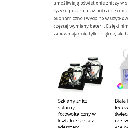
umożliwiają oświetlenie zniczy w s
ryzyko pożaru oraz potrzebę regu
ekonomiczne i wydajne w użytkowa
częstej wymiany baterii. Dzięki n
zapewniając nie tylko piękne, ale
Szklany znicz
Biała
solarny
ledo
fotowoltaiczny w
świec
kształcie serca z
czerw
wierszem
wielo