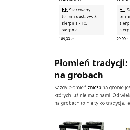
Szacowany
S
termin dostawy: 8.
termi
sierpnia - 10.
sierp
sierpnia
sierp
189,00
zł
29,00
zł
WYBIERZ OPCJE
WYBIER
Płomień tradycji:
na grobach
Każdy płomień
znicza
na grobie je
których już nie ma z nami. Od wiek
na grobach to nie tylko tradycja, 