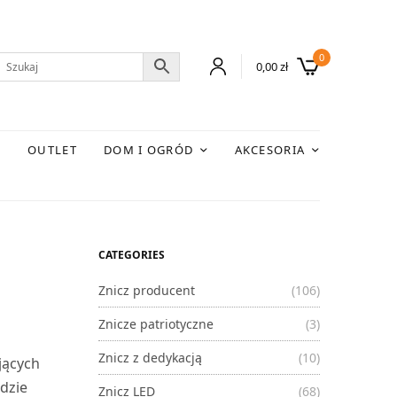
0
0,00
zł
E
OUTLET
DOM I OGRÓD
AKCESORIA
CATEGORIES
Znicz producent
(106)
Znicze patriotyczne
(3)
Znicz z dedykacją
(10)
jących
dzie
Znicz LED
(68)