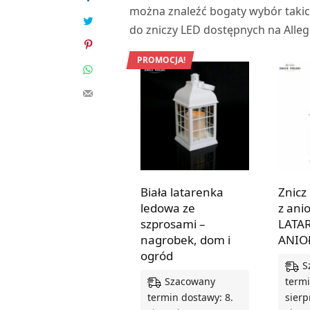
można znaleźć bogaty wybór taki
do zniczy LED dostępnych na Alleg
PROMOCJA!
Biała latarenka
Znicz
ledowa ze
z ani
szprosami –
LATA
nagrobek, dom i
ANIO
ogród
S
Szacowany
termi
termin dostawy: 8.
sierp