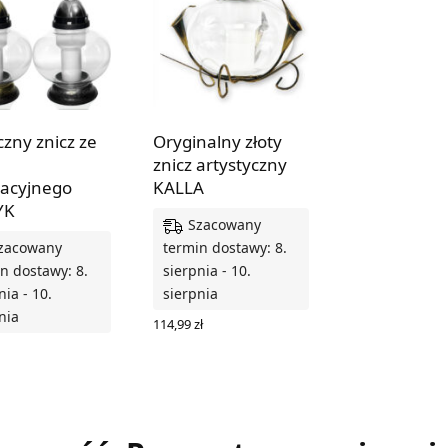
czny znicz ze
Oryginalny złoty
znicz artystyczny
acyjnego
KALLA
YK
Szacowany
zacowany
termin dostawy: 8.
n dostawy: 8.
sierpnia - 10.
nia - 10.
sierpnia
nia
114,99
zł
DODAJ DO KOSZYKA
Z OPCJE