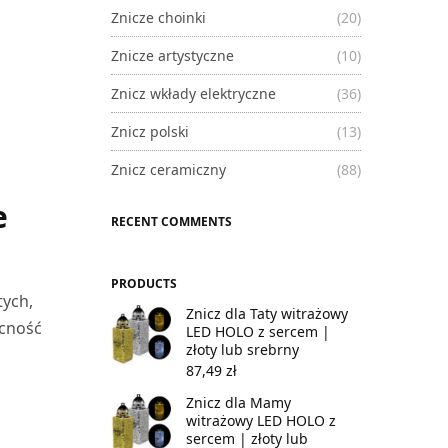
Znicze choinki
(20)
Znicze artystyczne
(10)
Znicz wkłady elektryczne
(36)
Znicz polski
(13)
Znicz ceramiczny
(88)
e
RECENT COMMENTS
PRODUCTS
tych,
Znicz dla Taty witrażowy
ecność
LED HOLO z sercem |
złoty lub srebrny
87,49
zł
Znicz dla Mamy
witrażowy LED HOLO z
sercem | złoty lub