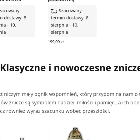
zacowany
Szacowany
n dostawy: 8.
termin dostawy: 8.
nia - 10.
sierpnia - 10.
nia
sierpnia
199,00
zł
Z OPCJE
WYBIERZ OPCJE
 Klasyczne i nowoczesne znicz
st niczym mały ognik wspomnień, który przypomina nam o 
ów znicze są symbolem nadziei, miłości i pamięci, a ich ob
lecz również wyraz szacunku wobec przeszłości.