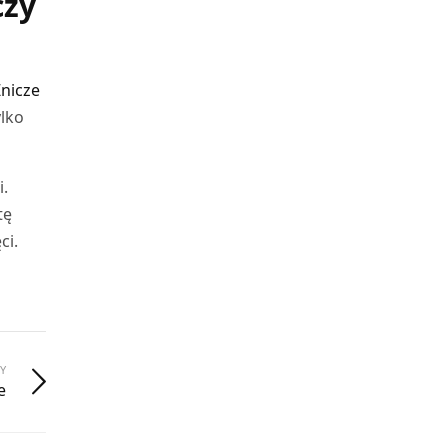
czy
Znicze
ylko
i.
tę
ci.
Y
e