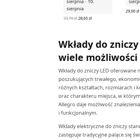
sierpnia - 10.
sierp
sierpnia
29,00
zł
DODAJ
Pierwotna
Aktualna
33,70
zł
28,65
zł
cena
cena
DODAJ DO KOSZYKA
wynosiła:
wynosi:
33,70 zł.
28,65 zł.
Wkłady do zniczy
wiele możliwości
Wkłady do zniczy LED oferowane na
poszukujących trwałego, ekonomi
różnych kształtach, rozmiarach i 
oraz charakteru miejsca, w który
Allegro daje możliwość znalezien
i funkcjonalnym.
Wkłady elektryczne do zniczy stan
zastępuje tradycyjne palące się ś