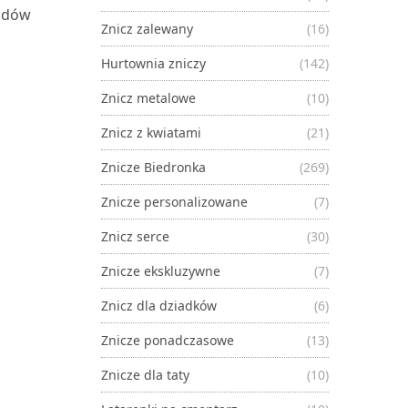
ładów
Znicz zalewany
(16)
Hurtownia zniczy
(142)
Znicz metalowe
(10)
Znicz z kwiatami
(21)
Znicze Biedronka
(269)
Znicze personalizowane
(7)
Znicz serce
(30)
Znicze ekskluzywne
(7)
Znicz dla dziadków
(6)
Znicze ponadczasowe
(13)
Znicze dla taty
(10)