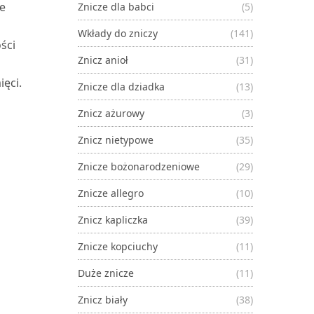
je
Znicze dla babci
(5)
Wkłady do zniczy
(141)
ści
Znicz anioł
(31)
ięci.
Znicze dla dziadka
(13)
Znicz ażurowy
(3)
Znicz nietypowe
(35)
Znicze bożonarodzeniowe
(29)
Znicze allegro
(10)
Znicz kapliczka
(39)
Znicze kopciuchy
(11)
Duże znicze
(11)
Znicz biały
(38)