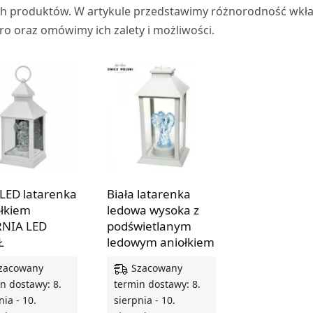
ch produktów. W artykule przedstawimy różnorodność wk
ro oraz omówimy ich zalety i możliwości.
 LED latarenka
Biała latarenka
ołkiem
ledowa wysoka z
RNIA LED
podświetlanym
Ł
ledowym aniołkiem
zacowany
Szacowany
n dostawy: 8.
termin dostawy: 8.
nia - 10.
sierpnia - 10.