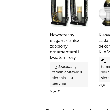
Nowoczesny
Klasy
elegancki znicz
szkła
zdobiony
dekor
ornamentami i
KLAS
kwiatem róży
S
Szacowany
termi
termin dostawy: 8.
sierp
sierpnia - 10.
sierp
sierpnia
73,98
zł
WYBIER
66,49
zł
WYBIERZ OPCJE