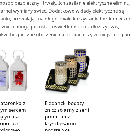
posób bezpieczny i trwały. Ich zasilanie elektryczne eliminu
larnej wymiany świec. Dodatkowo wkłady elektryczne są
niu, pozwalając na długotrwałe korzystanie bez konieczno
im znicze mogą pozostać oświetlone przez dłuższy czas,
 także bezpieczne otoczenie na grobach czy w miejscach pam
 latarenka z
Elegancki bogaty
wym sercem
znicz solarny z serii
ącym na
premium z
ono lub
kryształkami i
kolorowo
podstawką