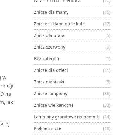
Latarenki na cmentarz
(10)
Znicze dla mamy
(15)
Znicze szklane duże kule
(17)
Znicz dla brata
(5)
Znicz czerwony
(9)
Bez kategorii
(1)
Znicze dla dzieci
(11)
ą w
Znicz niebieski
(5)
rencji
ED na
Znicze lampiony
(36)
m, jak
Znicze wielkanocne
(33)
Lampiony granitowe na pomnik
(14)
ściej
Piękne znicze
(18)