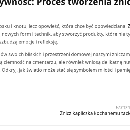
tywność: Proces tworzenia zni
wosku i knotu, lecz opowieść, która chce być opowiedziana.
nowych form i technik, aby stworzyć produkty, które nie t
wzbudzą emocje i refleksję.
ów swoich bliskich i przestrzeni domowej naszymi zniczam
lą ciemność na cmentarzu, ale również wniosą delikatną nu
Odkryj, jak światło może stać się symbolem miłości i pamię
NASTĘPN
Znicz kapliczka kochanemu taci