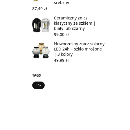
srebrny
87,49
zł
Ceramiczny znicz
klasyczny ze szkłem |
biały lub czarny
99,00
zł
Nowoczesny znicz solarny
LED 24h – szkło mrożone
| 3 kolory
49,99
zł
TAGS
link