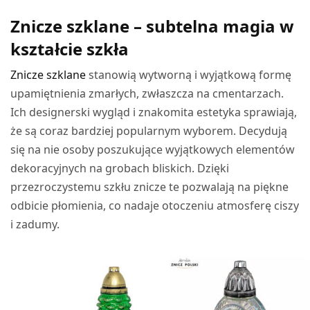
cen: od
WYBIERZ OPCJE
2,49 zł
Znicze szklane – subtelna magia w
do
48,40 zł
kształcie szkła
Znicze szklane
stanowią wytworną i wyjątkową formę
upamiętnienia zmarłych, zwłaszcza na cmentarzach.
Ich designerski wygląd i znakomita estetyka sprawiają,
że są coraz bardziej popularnym wyborem. Decydują
się na nie osoby poszukujące wyjątkowych elementów
dekoracyjnych na grobach bliskich. Dzięki
przezroczystemu szkłu znicze te pozwalają na piękne
odbicie płomienia, co nadaje otoczeniu atmosferę ciszy
i zadumy.