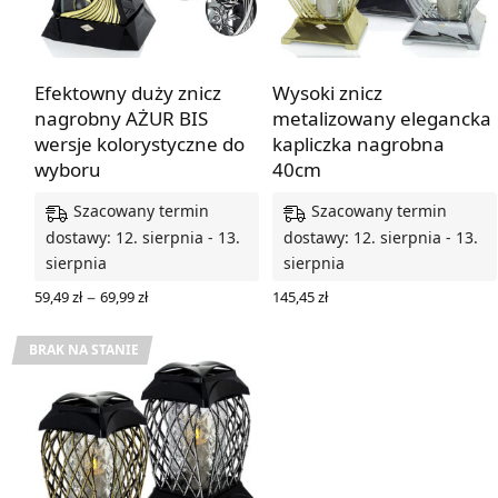
Efektowny duży znicz
Wysoki znicz
nagrobny AŻUR BIS
metalizowany elegancka
wersje kolorystyczne do
kapliczka nagrobna
wyboru
40cm
Szacowany termin
Szacowany termin
dostawy: 12. sierpnia - 13.
dostawy: 12. sierpnia - 13.
sierpnia
sierpnia
Zakres
–
59,49
zł
69,99
zł
145,45
zł
cen: od
WYBIERZ OPCJE
WYBIERZ OPCJE
59,49 zł
do
BRAK NA STANIE
69,99 zł