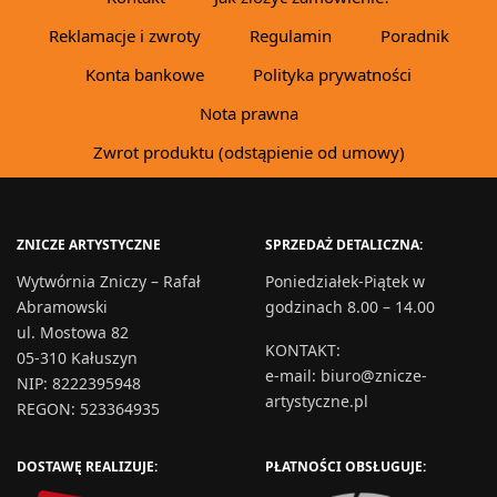
Reklamacje i zwroty
Regulamin
Poradnik
Konta bankowe
Polityka prywatności
Nota prawna
Zwrot produktu (odstąpienie od umowy)
ZNICZE ARTYSTYCZNE
SPRZEDAŻ DETALICZNA:
Wytwórnia Zniczy – Rafał
Poniedziałek-Piątek w
Abramowski
godzinach 8.00 – 14.00
ul. Mostowa 82
KONTAKT
:
05-310 Kałuszyn
e-mail:
biuro@znicze-
NIP: 8222395948
artystyczne.pl
REGON: 523364935
DOSTAWĘ REALIZUJE:
PŁATNOŚCI OBSŁUGUJE: