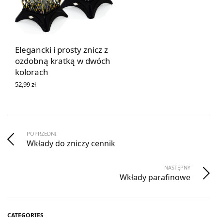
Elegancki i prosty znicz z
ozdobną kratką w dwóch
kolorach
52,99
zł
WYBIERZ OPCJE
POPRZEDNI
Wkłady do zniczy cennik
NASTĘPNY
Wkłady parafinowe
CATEGORIES