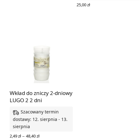
WYBIERZ OPCJE
25,00
zł
DODAJ DO KOSZYKA
Wkład do zniczy 2-dniowy
LUGO 2 2 dni
Szacowany termin
dostawy: 12. sierpnia - 13.
sierpnia
Zakres
–
2,49
zł
48,40
zł