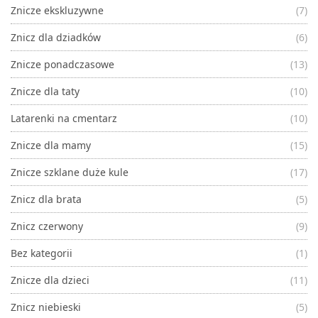
Znicze ekskluzywne
(7)
Znicz dla dziadków
(6)
Znicze ponadczasowe
(13)
Znicze dla taty
(10)
Latarenki na cmentarz
(10)
Znicze dla mamy
(15)
Znicze szklane duże kule
(17)
Znicz dla brata
(5)
Znicz czerwony
(9)
Bez kategorii
(1)
Znicze dla dzieci
(11)
Znicz niebieski
(5)