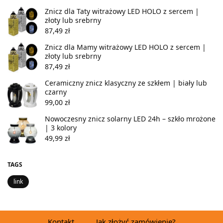
Znicz dla Taty witrażowy LED HOLO z sercem |
złoty lub srebrny
87,49
zł
Znicz dla Mamy witrażowy LED HOLO z sercem |
złoty lub srebrny
87,49
zł
Ceramiczny znicz klasyczny ze szkłem | biały lub
czarny
99,00
zł
Nowoczesny znicz solarny LED 24h – szkło mrożone
| 3 kolory
49,99
zł
TAGS
link
Kontakt
Jak złożyć zamówienie?