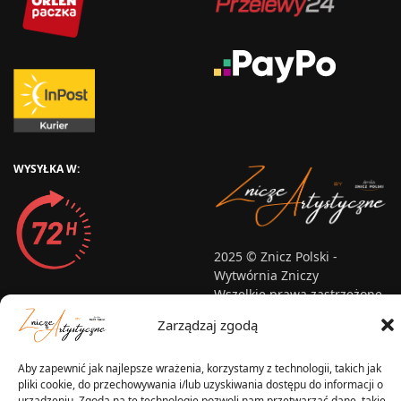
WYSYŁKA W:
2025 © Znicz Polski -
Wytwórnia Zniczy
Wszelkie prawa zastrzeżone
Zarządzaj zgodą
Aby zapewnić jak najlepsze wrażenia, korzystamy z technologii, takich jak
pliki cookie, do przechowywania i/lub uzyskiwania dostępu do informacji o
urządzeniu. Zgoda na te technologie pozwoli nam przetwarzać dane, takie