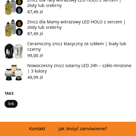
złoty lub srebrny
87,49
zł
Znicz dla Mamy witrażowy LED HOLO z sercem |
złoty lub srebrny
87,49
zł
Ceramiczny znicz klasyczny ze szkłem | biały lub
czarny
99,00
zł
Nowoczesny znicz solarny LED 24h – szkło mrożone
| 3 kolory
49,99
zł
TAGS
link
Kontakt
Jak złożyć zamówienie?