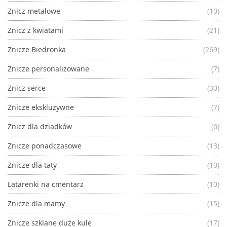
Znicz metalowe
(10)
Znicz z kwiatami
(21)
Znicze Biedronka
(269)
Znicze personalizowane
(7)
Znicz serce
(30)
Znicze ekskluzywne
(7)
Znicz dla dziadków
(6)
Znicze ponadczasowe
(13)
Znicze dla taty
(10)
Latarenki na cmentarz
(10)
Znicze dla mamy
(15)
Znicze szklane duże kule
(17)