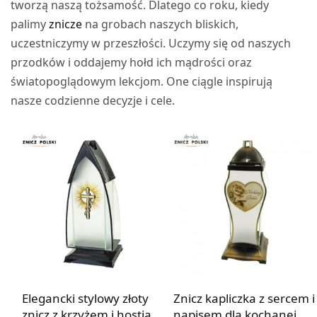
tworzą naszą tożsamość. Dlatego co roku, kiedy
palimy
znicze
na grobach naszych bliskich,
uczestniczymy w przeszłości. Uczymy się od naszych
przodków i oddajemy hołd ich mądrości oraz
światopoglądowym lekcjom. One ciągle inspirują
nasze codzienne decyzje i cele.
Elegancki stylowy złoty
Znicz kapliczka z sercem i
znicz z krzyżem i hostią
napisem dla kochanej