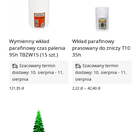
Wymienny wkład
Wkład parafinowy
parafinowy czas palenia
prasowany do zniczy T10
95h TBZW15 (15 szt.)
35h
Szacowany termin
Szacowany termin
dostawy: 10. sierpnia - 11.
dostawy: 10. sierpnia - 11.
sierpnia
sierpnia
Zakres
–
121,35
zł
2,22
zł
42,40
zł
cen: od
DODAJ DO KOSZYKA
WYBIERZ OPCJE
2,22 zł
do
42,40 zł