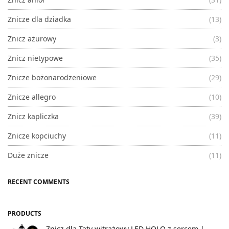
Znicze dla dziadka
(13)
Znicz ażurowy
(3)
Znicz nietypowe
(35)
Znicze bożonarodzeniowe
(29)
Znicze allegro
(10)
Znicz kapliczka
(39)
Znicze kopciuchy
(11)
Duże znicze
(11)
RECENT COMMENTS
PRODUCTS
Znicz dla Taty witrażowy LED HOLO z sercem |