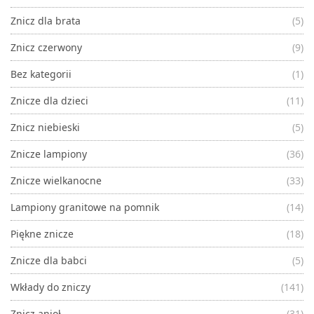
Znicz dla brata
(5)
Znicz czerwony
(9)
Bez kategorii
(1)
Znicze dla dzieci
(11)
Znicz niebieski
(5)
Znicze lampiony
(36)
Znicze wielkanocne
(33)
Lampiony granitowe na pomnik
(14)
Piękne znicze
(18)
Znicze dla babci
(5)
Wkłady do zniczy
(141)
Znicz anioł
(31)