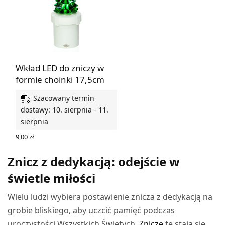
Wkład LED do zniczy w
formie choinki 17,5cm
Szacowany termin
dostawy: 10. sierpnia - 11.
sierpnia
9,00
zł
DODAJ DO KOSZYKA
Znicz z dedykacją: odejście w
świetle miłości
Wielu ludzi wybiera postawienie znicza z dedykacją na
grobie bliskiego, aby uczcić pamięć podczas
uroczystości Wszystkich Świętych.
Znicze
te stają się