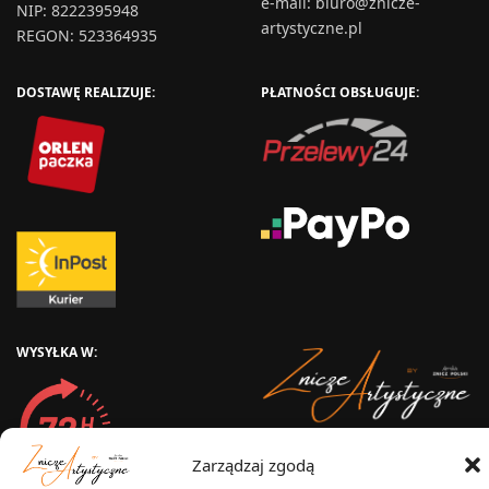
e-mail:
biuro@znicze-
NIP: 8222395948
artystyczne.pl
REGON: 523364935
DOSTAWĘ REALIZUJE:
PŁATNOŚCI OBSŁUGUJE:
WYSYŁKA W:
2025 © Znicz Polski -
Zarządzaj zgodą
Wytwórnia Zniczy