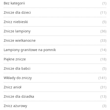
Bez kategorii
(1)
Znicze dla dzieci
(11)
Znicz niebieski
(5)
Znicze lampiony
(36)
Znicze wielkanocne
(33)
Lampiony granitowe na pomnik
(14)
Piękne znicze
(18)
Znicze dla babci
(5)
Wkłady do zniczy
(141)
Znicz anioł
(31)
Znicze dla dziadka
(13)
Znicz ażurowy
(3)