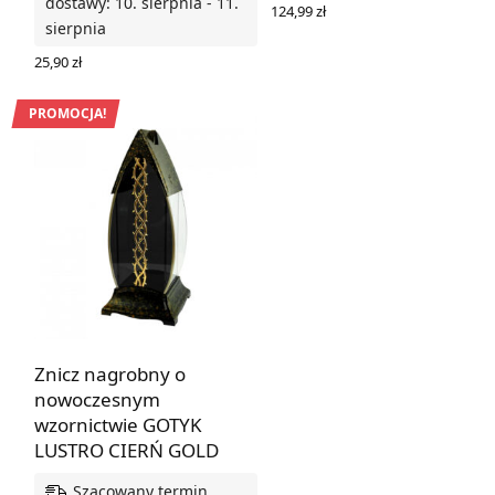
dostawy: 10. sierpnia - 11.
124,99
zł
sierpnia
WYBIERZ OPCJE
25,90
zł
WYBIERZ OPCJE
PROMOCJA!
Znicz nagrobny o
nowoczesnym
wzornictwie GOTYK
LUSTRO CIERŃ GOLD
Szacowany termin