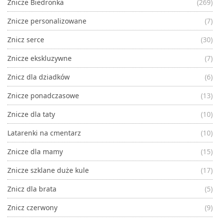
Znicze Biedronka
(269)
Znicze personalizowane
(7)
Znicz serce
(30)
Znicze ekskluzywne
(7)
Znicz dla dziadków
(6)
Znicze ponadczasowe
(13)
Znicze dla taty
(10)
Latarenki na cmentarz
(10)
Znicze dla mamy
(15)
Znicze szklane duże kule
(17)
Znicz dla brata
(5)
Znicz czerwony
(9)