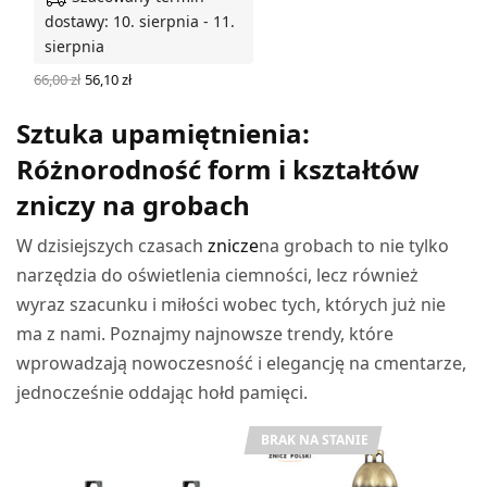
dostawy: 10. sierpnia - 11.
sierpnia
Pierwotna
Aktualna
66,00
zł
56,10
zł
cena
cena
DODAJ DO KOSZYKA
wynosiła:
wynosi:
Sztuka upamiętnienia:
66,00 zł.
56,10 zł.
Różnorodność form i kształtów
zniczy na grobach
W dzisiejszych czasach
znicze
na grobach to nie tylko
narzędzia do oświetlenia ciemności, lecz również
wyraz szacunku i miłości wobec tych, których już nie
ma z nami. Poznajmy najnowsze trendy, które
wprowadzają nowoczesność i elegancję na cmentarze,
jednocześnie oddając hołd pamięci.
BRAK NA STANIE