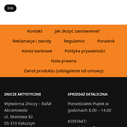
link
Kontakt
Jak złożyć zamówienie?
Reklamacje i zwroty
Regulamin
Poradnik
Konta bankowe
Polityka prywatności
Nota prawna
Zwrot produktu (odstąpienie od umowy)
ZNICZE ARTYSTYCZNE
SPRZEDAŻ DETALICZNA:
Wytwórnia Zniczy – Rafał
Poniedziałek-Piątek w
Abramowski
godzinach 8.00 – 14.00
ul. Mostowa 82
KONTAKT
:
05-310 Kałuszyn