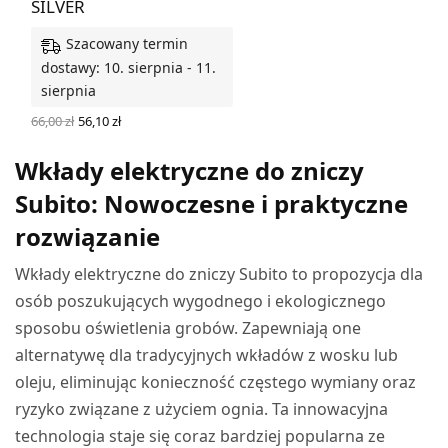
SILVER
Szacowany termin
dostawy: 10. sierpnia - 11.
sierpnia
Pierwotna
Aktualna
66,00
zł
56,10
zł
cena
cena
DODAJ DO KOSZYKA
wynosiła:
wynosi:
Wkłady elektryczne do zniczy
66,00 zł.
56,10 zł.
Subito: Nowoczesne i praktyczne
rozwiązanie
Wkłady elektryczne do zniczy Subito to propozycja dla
osób poszukujących wygodnego i ekologicznego
sposobu oświetlenia grobów. Zapewniają one
alternatywę dla tradycyjnych wkładów z wosku lub
oleju, eliminując konieczność częstego wymiany oraz
ryzyko związane z użyciem ognia. Ta innowacyjna
technologia staje się coraz bardziej popularna ze