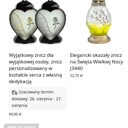
Wyjątkowy znicz dla
Elegancki okazały znicz
wyjątkowej osoby, znicz
na Święta Wielkiej Nocy
personalizowany w
J3440
kształcie serca z własną
22,75
zł
DOWIEDZ SIĘ WIĘCEJ
dedykacją
Szacowany termin
dostawy: 26. sierpnia - 27.
sierpnia
93,00
zł
WYBIERZ OPCJE
BRAK NA STANIE