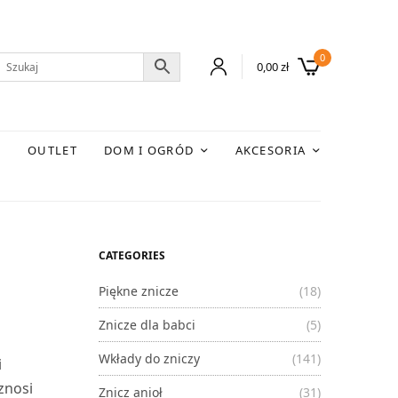
0
0,00
zł
E
OUTLET
DOM I OGRÓD
AKCESORIA
CATEGORIES
Piękne znicze
(18)
Znicze dla babci
(5)
Wkłady do zniczy
(141)
i
znosi
Znicz anioł
(31)