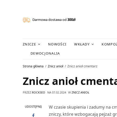
Darmowa dostawa od
300zł
ZNICZE
NOWOŚCI
WKŁADY
KOMPOZ
DEWOCJONALIA
Strona główna
Znicz anioł
Znicz anioł cmentarz
Znicz anioł cment
PRZEZ
ROCKSEO
NA
07.02.2024
W
ZNICZ ANIOŁ
W czasie skupienia i zadumy na c
UDOSTĘPNIJ
zniczy, które wzbogacają pejzaż g