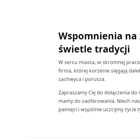
WYBIERZ OPCJE
WYBIER
wynosiła:
wynosi:
66,00 zł.
56,10 zł.
Wspomnienia na z
świetle tradycji
W sercu miasta, w skromnej praco
firma, której korzenie sięgają dal
zachwyca i porusza.
Zapraszamy Cię do dołączenia do r
mamy do zaoferowania. Niech nasze
pamięci i wspólnie uczcijmy życie 