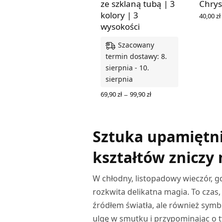
ze szklaną tubą | 3
Chry
kolory | 3
40,00
zł
DOWIED
wysokości
Szacowany
termin dostawy: 8.
sierpnia - 10.
sierpnia
Zakres
–
69,90
zł
99,90
zł
cen: od
WYBIERZ OPCJE
69,90 zł
do
99,90 zł
Sztuka upamiętni
kształtów zniczy
W chłodny, listopadowy wieczór, gd
rozkwita delikatna magia. To czas,
źródłem światła, ale również symb
ulgę w smutku i przypominając o ty