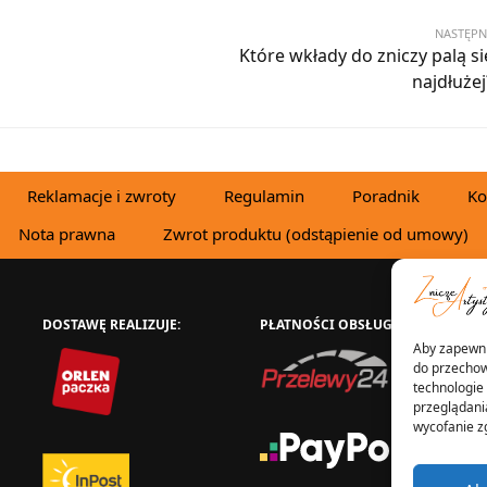
NASTĘPN
Które wkłady do zniczy palą si
najdłużej
Reklamacje i zwroty
Regulamin
Poradnik
Ko
Nota prawna
Zwrot produktu (odstąpienie od umowy)
DOSTAWĘ REALIZUJE:
PŁATNOŚCI OBSŁUGUJE:
W
Aby zapewnić
do przechow
technologie
przeglądania
wycofanie z