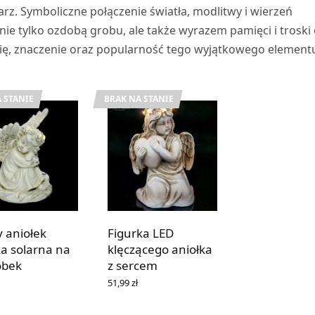
arz. Symboliczne połączenie światła, modlitwy i wierzeń
n nie tylko ozdobą grobu, ale także wyrazem pamięci i troski
rię, znaczenie oraz popularność tego wyjątkowego element
 STANIE
BRAK NA STANIE
y aniołek
Figurka LED
ka solarna na
klęczącego aniołka
obek
z sercem
51,99
zł
Z SIĘ WIĘCEJ
DOWIEDZ SIĘ WIĘCEJ