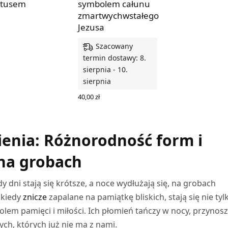
stusem
symbolem całunu
zmartwychwstałego
Z SIĘ WIĘCEJ
Jezusa
Szacowany
termin dostawy: 8.
sierpnia - 10.
sierpnia
40,00
zł
DODAJ DO KOSZYKA
enia: Różnorodność form i
 na grobach
y dni stają się krótsze, a noce wydłużają się, na grobach
 kiedy
znicze
zapalane na pamiątkę bliskich, stają się nie tyl
olem pamięci i miłości. Ich płomień tańczy w nocy, przynos
ch, których już nie ma z nami.