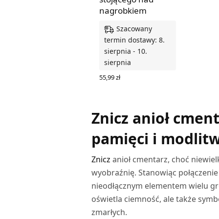
nagrobkiem
Szacowany
termin dostawy: 8.
sierpnia - 10.
sierpnia
55,99
zł
DODAJ DO KOSZYKA
Znicz anioł cment
pamięci i modlit
Znicz
anioł cmentarz, choć niewiel
wyobraźnię. Stanowiąc połączenie tr
nieodłącznym elementem wielu gro
oświetla ciemność, ale także sym
zmarłych.