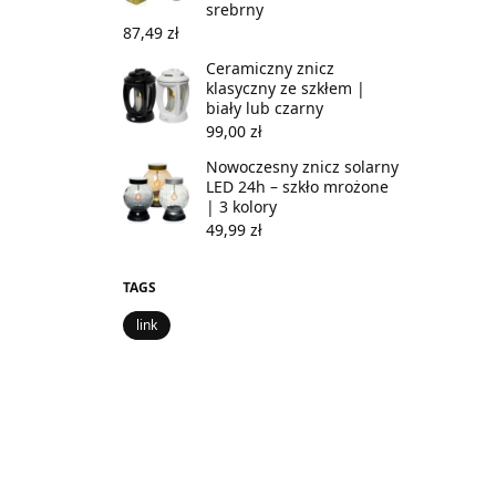
srebrny
87,49
zł
Ceramiczny znicz
klasyczny ze szkłem |
biały lub czarny
99,00
zł
Nowoczesny znicz solarny
LED 24h – szkło mrożone
| 3 kolory
49,99
zł
TAGS
link