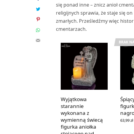
się ponad inne – znicz anioł cment
religijnych sprawia, że staje się o
zmarłych. Prześledźmy więc histo
cmentarzach.
BRAK NA
Wyjątkowa
Śpiąc
starannie
figur
wykonana z
nagr
wymienną świecą
63,99
zł
DOWIED
figurka aniołka
stojącego nad