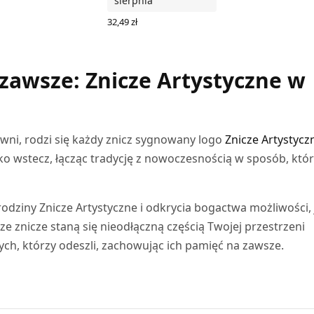
sierpnia
Z OPCJE
32,49
zł
WYBIERZ OPCJE
awsze: Znicze Artystyczne w
wni, rodzi się każdy znicz sygnowany logo
Znicze Artystycz
eko wstecz, łącząc tradycję z nowoczesnością w sposób, któ
odziny Znicze Artystyczne i odkrycia bogactwa możliwości, 
 znicze staną się nieodłączną częścią Twojej przestrzeni
tych, którzy odeszli, zachowując ich pamięć na zawsze.