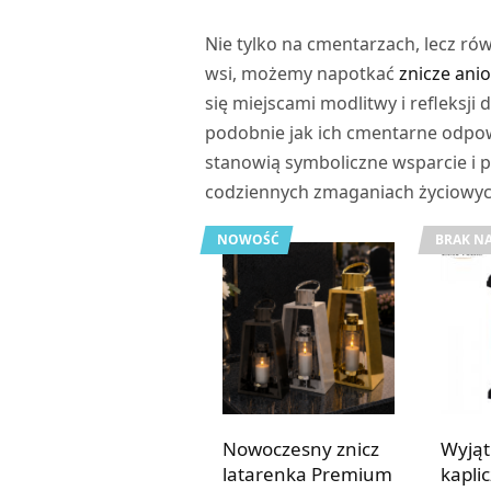
Nie tylko na cmentarzach, lecz ró
wsi, możemy napotkać
znicze anio
się miejscami modlitwy i refleksji
podobnie jak ich cmentarne odpowie
stanowią symboliczne wsparcie i 
codziennych zmaganiach życiowyc
NOWOŚĆ
BRAK NA
Nowoczesny znicz
Wyjąt
latarenka Premium
kaplic