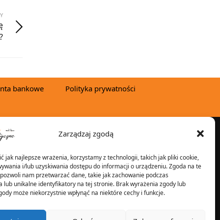
Y
ę
?
nta bankowe
Polityka prywatności
Zarządzaj zgodą
YSYŁKA W:
 jak najlepsze wrażenia, korzystamy z technologii, takich jak pliki cookie,
ywania i/lub uzyskiwania dostępu do informacji o urządzeniu. Zgoda na te
 pozwoli nam przetwarzać dane, takie jak zachowanie podczas
 lub unikalne identyfikatory na tej stronie. Brak wyrażenia zgody lub
2025 © Znicz Polski -
gody może niekorzystnie wpłynąć na niektóre cechy i funkcje.
Wytwórnia Zniczy
Wszelkie prawa