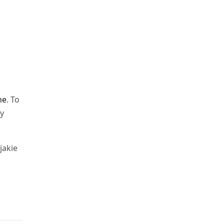
ne
. To
ry
jakie