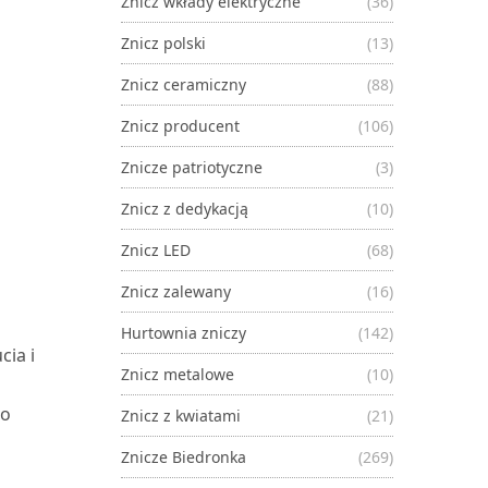
Znicz wkłady elektryczne
(36)
Znicz polski
(13)
Znicz ceramiczny
(88)
Znicz producent
(106)
Znicze patriotyczne
(3)
Znicz z dedykacją
(10)
Znicz LED
(68)
Znicz zalewany
(16)
Hurtownia zniczy
(142)
cia i
Znicz metalowe
(10)
ko
Znicz z kwiatami
(21)
Znicze Biedronka
(269)