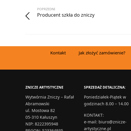
POPRZEDNI
Producent szkła do zniczy
Kontakt
Jak złożyć zamówienie?
ZNICZE ARTYSTYCZNE
SPRZEDAŻ DETALICZNA:
Wytwórnia Zniczy – Rafał
Poniedziałek-Piątek w
Abramowski
godzinach 8.00 – 14.00
ul. Mostowa 82
KONTAKT
:
05-310 Kałuszyn
e-mail:
biuro@znicze-
NIP: 8222395948
artystyczne.pl
REGON: 523364935