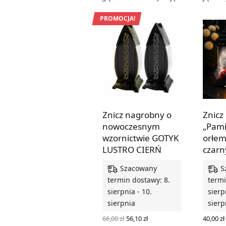
PROMOCJA!
Znicz nagrobny o
Znicz
nowoczesnym
„Pami
wzornictwie GOTYK
orłem 
LUSTRO CIERŃ
czarn
Szacowany
S
termin dostawy: 8.
termi
sierpnia - 10.
sierp
sierpnia
sierp
Pierwotna
Aktualna
66,00
zł
56,10
zł
40,00
zł
cena
cena