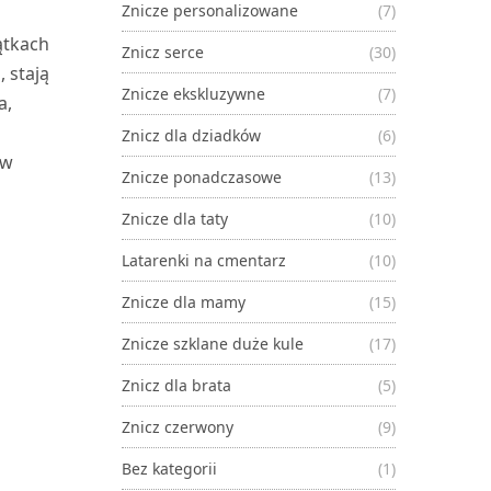
Znicze personalizowane
(7)
ątkach
Znicz serce
(30)
, stają
Znicze ekskluzywne
(7)
a,
Znicz dla dziadków
(6)
 w
Znicze ponadczasowe
(13)
Znicze dla taty
(10)
Latarenki na cmentarz
(10)
Znicze dla mamy
(15)
Znicze szklane duże kule
(17)
Znicz dla brata
(5)
Znicz czerwony
(9)
Bez kategorii
(1)