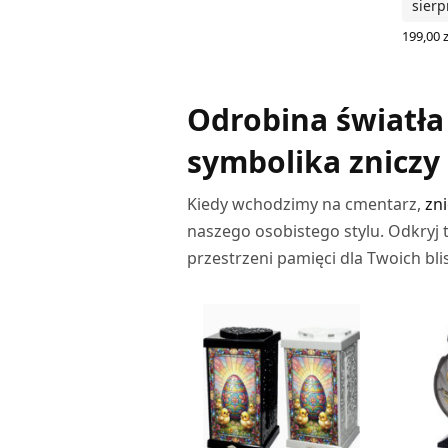
sierp
WYBIERZ OPCJE
199,00
z
WYBIER
Odrobina światła 
symbolika zniczy
Kiedy wchodzimy na cmentarz,
zn
naszego osobistego stylu. Odkryj t
przestrzeni pamięci dla Twoich bli