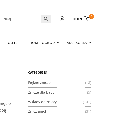
0
0,00
zł
E
OUTLET
DOM I OGRÓD
AKCESORIA
CATEGORIES
Piękne znicze
(18)
Znicze dla babci
(5)
Wkłady do zniczy
(141)
mięć o
sobą
Znicz anioł
(31)