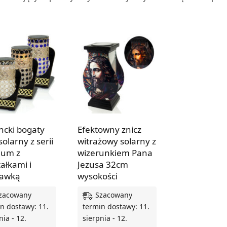
ncki bogaty
Efektowny znicz
solarny z serii
witrażowy solarny z
ium z
wizerunkiem Pana
tałkami i
Jezusa 32cm
tawką
wysokości
zacowany
Szacowany
n dostawy: 11.
termin dostawy: 11.
nia - 12.
sierpnia - 12.