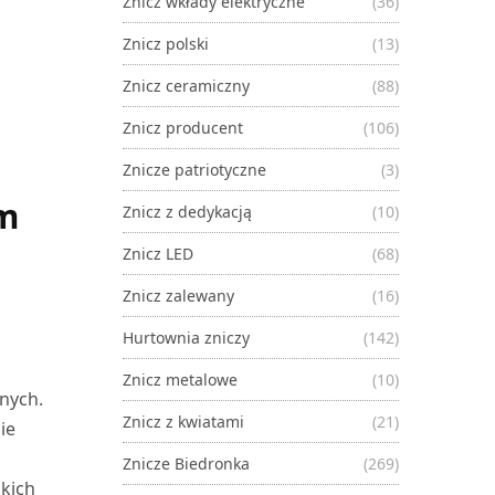
Znicz wkłady elektryczne
(36)
Znicz polski
(13)
Znicz ceramiczny
(88)
Znicz producent
(106)
Znicze patriotyczne
(3)
ym
Znicz z dedykacją
(10)
Znicz LED
(68)
Znicz zalewany
(16)
Hurtownia zniczy
(142)
Znicz metalowe
(10)
nych.
Znicz z kwiatami
(21)
ie
Znicze Biedronka
(269)
skich