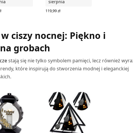
nia
sierpnia
ł
119,99
zł
Z OPCJE
DODAJ DO KOSZYKA
w ciszy nocnej: Piękno i
 na grobach
icze
stają się nie tylko symbolem pamięci, lecz również wyr
rendy, które inspirują do stworzenia modnej i eleganckiej
skich.