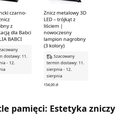
ncki czarno-
Znicz metalowy 3D
znicz
LED – trójkąt z
bny z
liściem |
acją dla Babci
nowoczesny
LIA BABCI
lampion nagrobny
(3 kolory)
zacowany
Szacowany
n dostawy: 11.
nia - 12.
termin dostawy: 11.
nia
sierpnia - 12.
sierpnia
 DO KOSZYKA
154,00
zł
WYBIERZ OPCJE
le pamięci: Estetyka zniczy