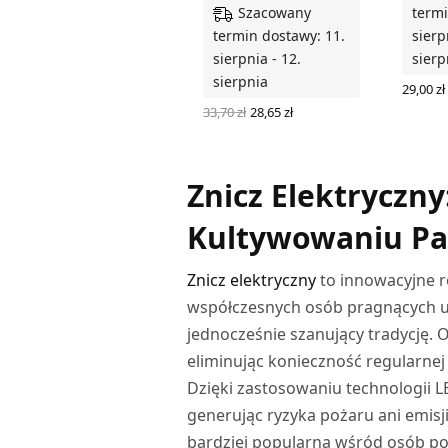
Szacowany
termi
termin dostawy: 11.
sierp
sierpnia - 12.
sierp
sierpnia
29,00
zł
DODAJ
Pierwotna
Aktualna
33,70
zł
28,65
zł
cena
cena
DODAJ DO KOSZYKA
wynosiła:
wynosi:
33,70 zł.
28,65 zł.
Znicz Elektryczn
Kultywowaniu Pa
Znicz elektryczny
to innowacyjne r
współczesnych osób pragnących uc
jednocześnie szanujący tradycję. 
eliminując konieczność regularne
Dzięki zastosowaniu technologii L
generując ryzyka pożaru ani emisj
bardziej popularna wśród osób po