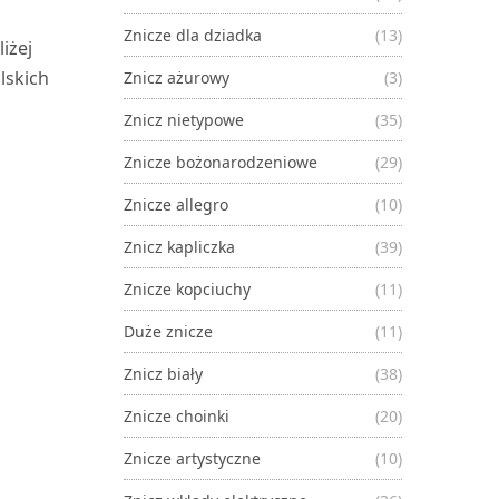
Znicze dla dziadka
(13)
iżej
lskich
Znicz ażurowy
(3)
Znicz nietypowe
(35)
Znicze bożonarodzeniowe
(29)
Znicze allegro
(10)
Znicz kapliczka
(39)
Znicze kopciuchy
(11)
Duże znicze
(11)
Znicz biały
(38)
Znicze choinki
(20)
Znicze artystyczne
(10)