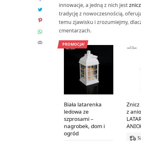
innowacje, a jedną z nich jest
znicz
tradycję z nowoczesnością, oferują
temu zjawisku i zrozumiejmy, dlacz
cmentarzach.
PROMOCJA!
Biała latarenka
Znicz
ledowa ze
z ani
szprosami –
LATA
nagrobek, dom i
ANIO
ogród
S