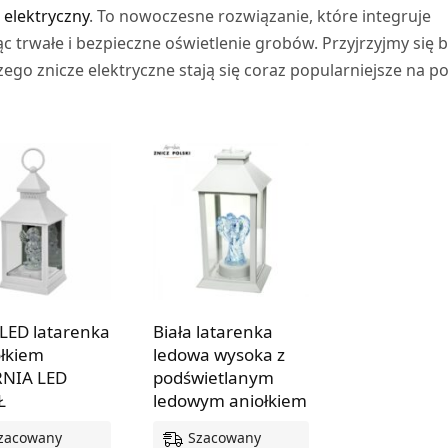
 elektryczny
. To nowoczesne rozwiązanie, które integruje
c trwałe i bezpieczne oświetlenie grobów. Przyjrzyjmy się bl
ego znicze elektryczne stają się coraz popularniejsze na po
 LED latarenka
Biała latarenka
ołkiem
ledowa wysoka z
RNIA LED
podświetlanym
Ł
ledowym aniołkiem
zacowany
Szacowany