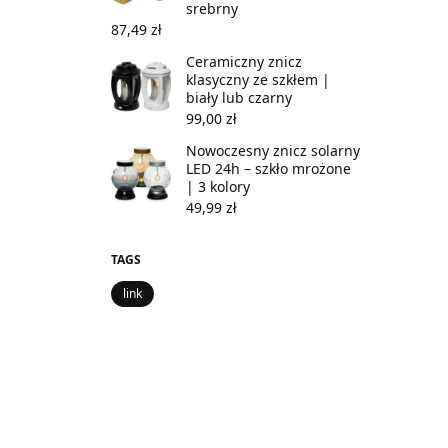
srebrny
87,49
zł
Ceramiczny znicz
klasyczny ze szkłem |
biały lub czarny
99,00
zł
Nowoczesny znicz solarny
LED 24h – szkło mrożone
| 3 kolory
49,99
zł
TAGS
link