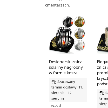
cmentarzach.
Designerski znicz
Elega
solarny nagrobny
znicz 
w formie kosza
prem
krysz
Szacowany
pods
termin dostawy: 11.
S
sierpnia - 12.
sierpnia
termi
sierp
189,00
zł