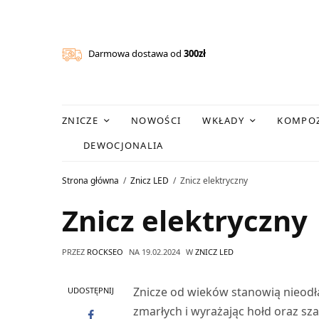
Darmowa dostawa od
300zł
ZNICZE
NOWOŚCI
WKŁADY
KOMPOZ
DEWOCJONALIA
Strona główna
Znicz LED
Znicz elektryczny
Znicz elektryczny
PRZEZ
ROCKSEO
NA
19.02.2024
W
ZNICZ LED
Znicze od wieków stanowią nieodłą
UDOSTĘPNIJ
zmarłych i wyrażając hołd oraz sz