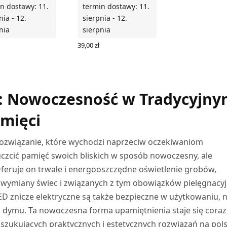
n dostawy: 11.
termin dostawy: 11.
nia - 12.
sierpnia - 12.
nia
sierpnia
39,00
zł
 DO KOSZYKA
DODAJ DO KOSZYKA
y: Nowoczesność w Tradycyjn
mięci
ozwiązanie, które wychodzi naprzeciw oczekiwaniom
zcić pamięć swoich bliskich w sposób nowoczesny, ale
Oferuje on trwałe i energooszczędne oświetlenie grobów,
j wymiany świec i związanych z tym obowiązków pielęgnacyj
ED znicze elektryczne są także bezpieczne w użytkowaniu, n
i dymu. Ta nowoczesna forma upamiętnienia staje się coraz
szukujących praktycznych i estetycznych rozwiązań na pol