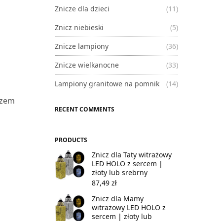
Znicze dla dzieci
(11)
Znicz niebieski
(5)
Znicze lampiony
(36)
Znicze wielkanocne
(33)
Lampiony granitowe na pomnik
(14)
azem
RECENT COMMENTS
PRODUCTS
Znicz dla Taty witrażowy
LED HOLO z sercem |
złoty lub srebrny
87,49
zł
Znicz dla Mamy
witrażowy LED HOLO z
sercem | złoty lub