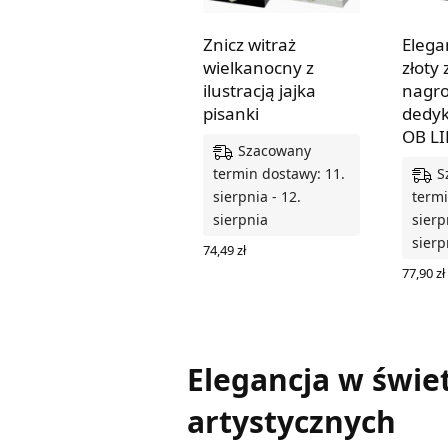
Znicz witraż
Elega
wielkanocny z
złoty 
ilustracją jajka
nagro
pisanki
dedyk
OB LI
Szacowany
S
termin dostawy: 11.
sierpnia - 12.
termi
sierpnia
sierp
sierp
74,49
zł
WYBIERZ OPCJE
77,90
zł
DODAJ
Elegancja w świet
artystycznych