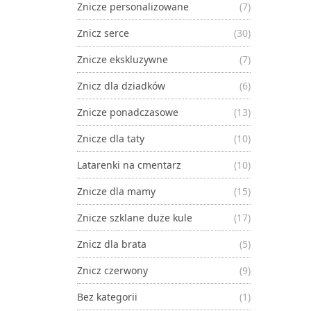
Znicze personalizowane
(7)
Znicz serce
(30)
Znicze ekskluzywne
(7)
Znicz dla dziadków
(6)
Znicze ponadczasowe
(13)
Znicze dla taty
(10)
Latarenki na cmentarz
(10)
Znicze dla mamy
(15)
Znicze szklane duże kule
(17)
Znicz dla brata
(5)
Znicz czerwony
(9)
Bez kategorii
(1)