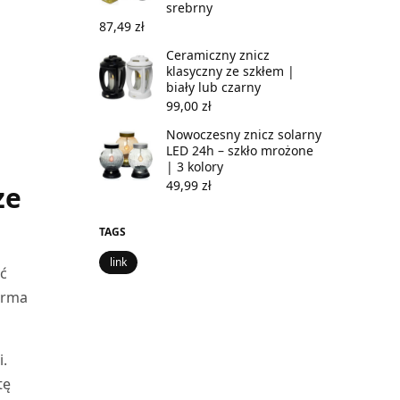
srebrny
87,49
zł
Ceramiczny znicz
klasyczny ze szkłem |
biały lub czarny
99,00
zł
Nowoczesny znicz solarny
LED 24h – szkło mrożone
| 3 kolory
49,99
zł
ze
TAGS
link
yć
firma
i.
tę