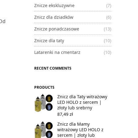
Znicze ekskluzywne
(7)
Znicz dla dziadków
(6)
 Od
Znicze ponadczasowe
(13)
c
Znicze dla taty
(10)
Latarenki na cmentarz
(10)
RECENT COMMENTS
PRODUCTS
Znicz dla Taty witrażowy
LED HOLO z sercem |
złoty lub srebrny
87,49
zł
Znicz dla Mamy
witrażowy LED HOLO z
sercem | złoty lub