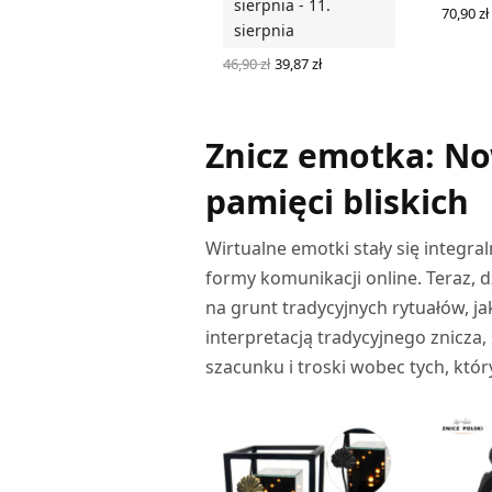
sierpnia - 11.
70,90
zł
sierpnia
DODAJ
Pierwotna
Aktualna
46,90
zł
39,87
zł
cena
cena
DODAJ DO KOSZYKA
wynosiła:
wynosi:
46,90 zł.
39,87 zł.
Znicz emotka: No
pamięci bliskich
Wirtualne emotki stały się integral
formy komunikacji online. Teraz, 
na grunt tradycyjnych rytuałów, j
interpretacją tradycyjnego znicza
szacunku i troski wobec tych, któr