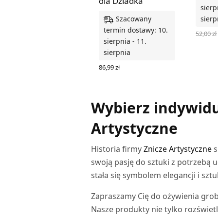
dla Dziadka
sierp
Szacowany
sierp
termin dostawy: 10.
52,00
zł
sierpnia - 11.
WYBIER
sierpnia
86,99
zł
WYBIERZ OPCJE
Wybierz indywidu
Artystyczne
Historia firmy
Znicze Artystyczne
s
swoją pasję do sztuki z potrzebą u
stała się symbolem elegancji i szt
Zapraszamy Cię do ożywienia grob
Nasze produkty nie tylko rozświet