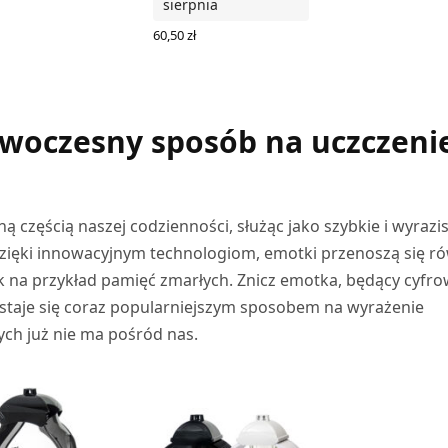
sierpnia
 DO KOSZYKA
60,50
zł
DODAJ DO KOSZYKA
woczesny sposób na uczczeni
ną częścią naszej codzienności, służąc jako szybkie i wyrazi
dzięki innowacyjnym technologiom, emotki przenoszą się r
ak na przykład pamięć zmarłych. Znicz emotka, będący cyfr
, staje się coraz popularniejszym sposobem na wyrażenie
ych już nie ma pośród nas.