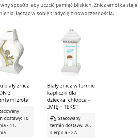
wny sposób, aby uczcić pamięć bliskich. Znicz emotka staje
nia, łącząc w sobie tradycję z nowoczesnością.
i biały znicz
Biały znicz w formie
ON z
kapliczki dla
ntami złota
dziecka, chłopca –
IMIĘ + TEKST
zacowany
Szacowany
n dostawy: 10.
nia - 11.
termin dostawy: 26.
nia
sierpnia - 27.