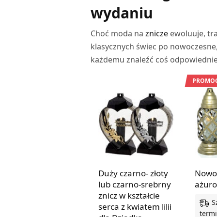
wydaniu
Choć moda na
znicze
ewoluuje, tr
klasycznych świec po nowoczesne, 
każdemu znaleźć coś odpowiedniego
PROMOC
Duży czarno- złoty
Nowoc
lub czarno-srebrny
ażur
znicz w kształcie
S
serca z kwiatem lilii
termi