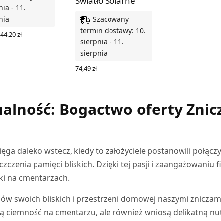
Światło Solarne
nia - 11.
Szacowany
nia
termin dostawy: 10.
Pierwotna
Aktualna
44,20
zł
cena
cena
sierpnia - 11.
Z OPCJE
wynosiła:
wynosi:
sierpnia
52,00 zł.
44,20 zł.
74,49
zł
WYBIERZ OPCJE
alność: Bogactwo oferty Znic
ięga daleko wstecz, kiedy to założyciele postanowili połącz
czczenia pamięci bliskich. Dzięki tej pasji i zaangażowaniu 
uki na cmentarzach.
ów swoich bliskich i przestrzeni domowej naszymi zniczam
lą ciemność na cmentarzu, ale również wniosą delikatną nu