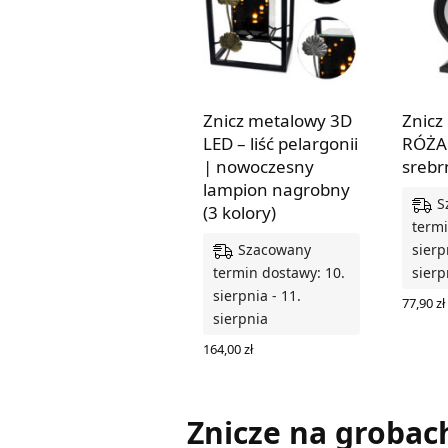
Znicz metalowy 3D
Znicz
LED – liść pelargonii
RÓŻA 
| nowoczesny
srebr
lampion nagrobny
S
(3 kolory)
termi
Szacowany
sierp
termin dostawy: 10.
sierp
sierpnia - 11.
77,90
zł
sierpnia
DODAJ
164,00
zł
WYBIERZ OPCJE
Znicze na grobac