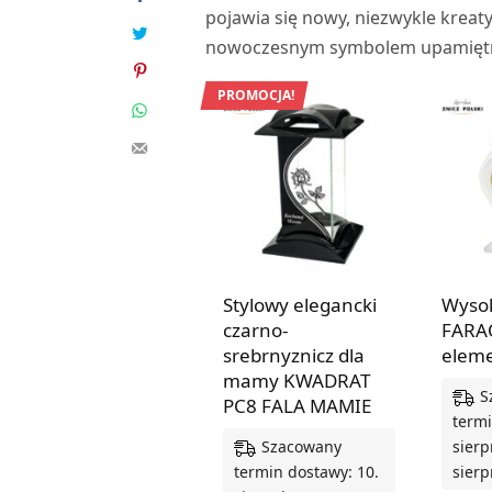
pojawia się nowy, niezwykle kreaty
nowoczesnym symbolem upamiętnie
PROMOCJA!
Stylowy elegancki
Wysok
czarno-
FARA
srebrnyznicz dla
eleme
mamy KWADRAT
S
PC8 FALA MAMIE
termi
Szacowany
sierp
termin dostawy: 10.
sierp