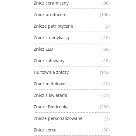
Znicz ceramiczny
(88)
Znicz producent
(106)
Znicze patriotyczne
(3)
Znicz z dedykacją
(10)
Znicz LED
(68)
Znicz zalewany
(16)
Hurtownia zniczy
(142)
Znicz metalowe
(10)
Znicz z kwiatami
(21)
Znicze Biedronka
(269)
Znicze personalizowane
(7)
Znicz serce
(30)