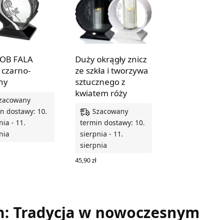
 OB FALA
Duży okrągły znicz
czarno-
ze szkła i tworzywa
ny
sztucznego z
kwiatem róży
zacowany
Szacowany
n dostawy: 10.
nia - 11.
termin dostawy: 10.
nia
sierpnia - 11.
sierpnia
 DO KOSZYKA
45,90
zł
WYBIERZ OPCJE
h: Tradycja w nowoczesnym