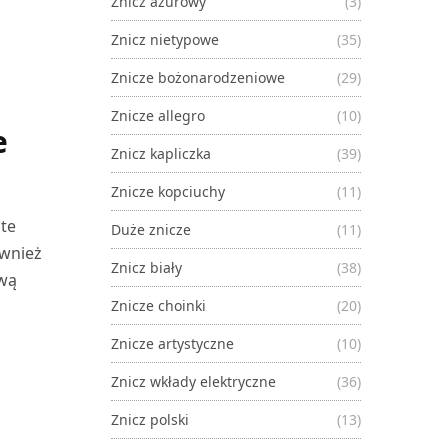
Znicz ażurowy
(3)
Znicz nietypowe
(35)
Znicze bożonarodzeniowe
(29)
Znicze allegro
(10)
e
Znicz kapliczka
(39)
Znicze kopciuchy
(11)
ste
Duże znicze
(11)
ównież
Znicz biały
(38)
ową
Znicze choinki
(20)
Znicze artystyczne
(10)
Znicz wkłady elektryczne
(36)
Znicz polski
(13)