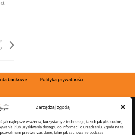
ci.
Y
o
nta bankowe
Polityka prywatności
Zarządzaj zgodą
YSYŁKA W:
 jak najlepsze wrażenia, korzystamy z technologii, takich jak pliki cookie,
ywania i/lub uzyskiwania dostępu do informacji o urządzeniu. Zgoda na te
 pozwoli nam przetwarzać dane, takie jak zachowanie podczas