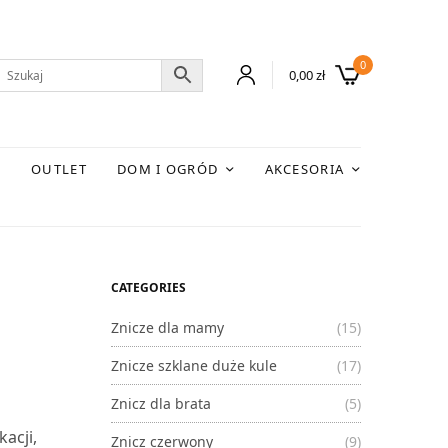
0
0,00
zł
E
OUTLET
DOM I OGRÓD
AKCESORIA
CATEGORIES
Znicze dla mamy
(15)
Znicze szklane duże kule
(17)
Znicz dla brata
(5)
acji,
Znicz czerwony
(9)