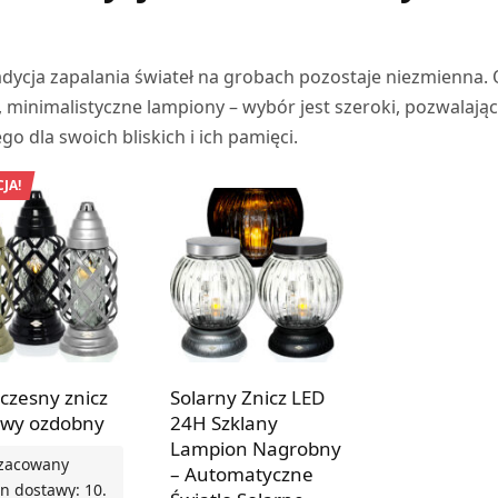
adycja zapalania świateł na grobach pozostaje niezmienna.
minimalistyczne lampiony – wybór jest szeroki, pozwalają
 dla swoich bliskich i ich pamięci.
JA!
zesny znicz
Solarny Znicz LED
owy ozdobny
24H Szklany
Lampion Nagrobny
zacowany
– Automatyczne
n dostawy: 10.