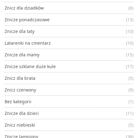
Znicz dla dziadków
(6)
Znicze ponadczasowe
(13)
Znicze dla taty
(10)
Latarenki na cmentarz
(10)
Znicze dla mamy
(15)
Znicze szklane duże kule
(17)
Znicz dla brata
(5)
Znicz czerwony
(9)
Bez kategorii
(1)
Znicze dla dzieci
(11)
Znicz niebieski
(5)
Znicze lampiony
(36)