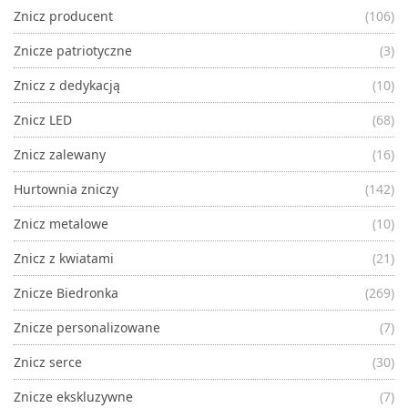
Znicz producent
(106)
Znicze patriotyczne
(3)
Znicz z dedykacją
(10)
Znicz LED
(68)
Znicz zalewany
(16)
Hurtownia zniczy
(142)
Znicz metalowe
(10)
Znicz z kwiatami
(21)
Znicze Biedronka
(269)
Znicze personalizowane
(7)
Znicz serce
(30)
Znicze ekskluzywne
(7)