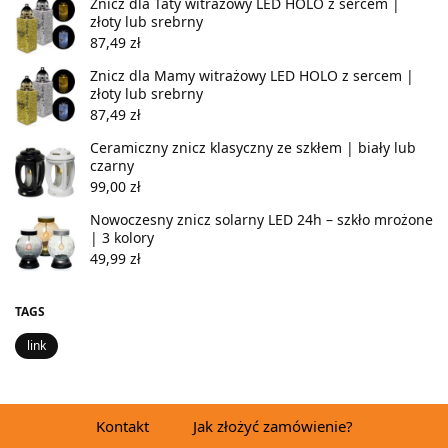
Znicz dla Taty witrażowy LED HOLO z sercem |
złoty lub srebrny
87,49
zł
Znicz dla Mamy witrażowy LED HOLO z sercem |
złoty lub srebrny
87,49
zł
Ceramiczny znicz klasyczny ze szkłem | biały lub
czarny
99,00
zł
Nowoczesny znicz solarny LED 24h – szkło mrożone
| 3 kolory
49,99
zł
TAGS
link
Kontakt
Jak złożyć zamówienie?