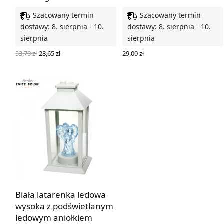
Szacowany termin
Szacowany termin
dostawy: 8. sierpnia - 10.
dostawy: 8. sierpnia - 10.
sierpnia
sierpnia
Pierwotna
Aktualna
33,70
zł
28,65
zł
29,00
zł
cena
cena
DODAJ DO KOSZYKA
DODAJ DO KOSZYKA
wynosiła:
wynosi:
33,70 zł.
28,65 zł.
Biała latarenka ledowa
wysoka z podświetlanym
ledowym aniołkiem