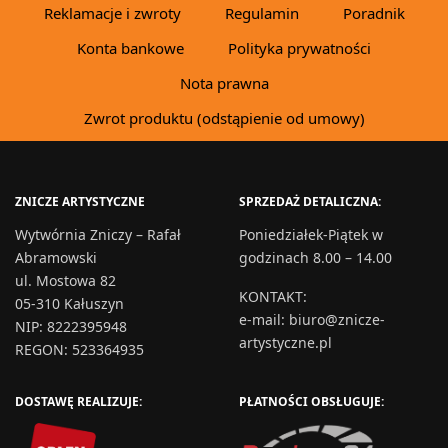
Reklamacje i zwroty
Regulamin
Poradnik
Konta bankowe
Polityka prywatności
Nota prawna
Zwrot produktu (odstąpienie od umowy)
ZNICZE ARTYSTYCZNE
SPRZEDAŻ DETALICZNA:
Wytwórnia Zniczy – Rafał
Poniedziałek-Piątek w
Abramowski
godzinach 8.00 – 14.00
ul. Mostowa 82
KONTAKT
:
05-310 Kałuszyn
e-mail:
biuro@znicze-
NIP: 8222395948
artystyczne.pl
REGON: 523364935
DOSTAWĘ REALIZUJE:
PŁATNOŚCI OBSŁUGUJE: