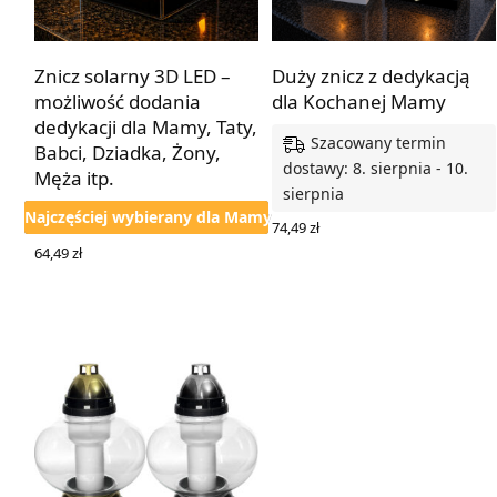
Znicz solarny 3D LED –
Duży znicz z dedykacją
możliwość dodania
dla Kochanej Mamy
dedykacji dla Mamy, Taty,
Szacowany termin
Babci, Dziadka, Żony,
dostawy: 8. sierpnia - 10.
Męża itp.
sierpnia
Najczęściej wybierany dla Mamy
74,49
zł
WYBIERZ OPCJE
64,49
zł
WYBIERZ OPCJE