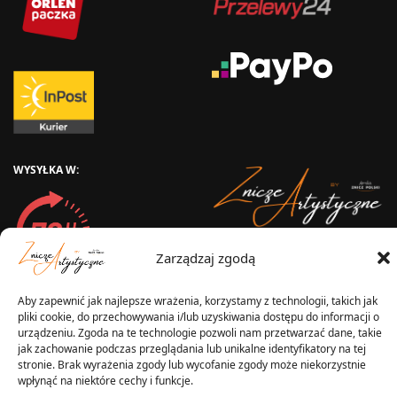
WYSYŁKA W:
2025 © Znicz Polski -
Zarządzaj zgodą
Wytwórnia Zniczy
Wszelkie prawa zastrzeżone
Aby zapewnić jak najlepsze wrażenia, korzystamy z technologii, takich jak
pliki cookie, do przechowywania i/lub uzyskiwania dostępu do informacji o
urządzeniu. Zgoda na te technologie pozwoli nam przetwarzać dane, takie
jak zachowanie podczas przeglądania lub unikalne identyfikatory na tej
stronie. Brak wyrażenia zgody lub wycofanie zgody może niekorzystnie
wpłynąć na niektóre cechy i funkcje.