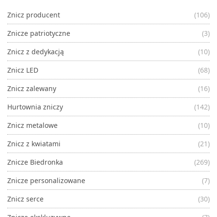
Znicz producent
(106)
Znicze patriotyczne
(3)
Znicz z dedykacją
(10)
Znicz LED
(68)
Znicz zalewany
(16)
Hurtownia zniczy
(142)
Znicz metalowe
(10)
Znicz z kwiatami
(21)
Znicze Biedronka
(269)
Znicze personalizowane
(7)
Znicz serce
(30)