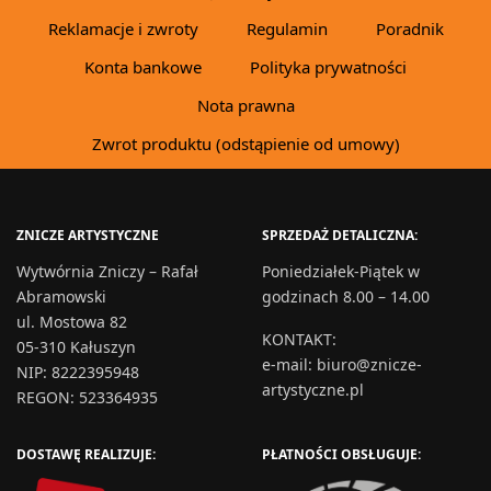
Reklamacje i zwroty
Regulamin
Poradnik
Konta bankowe
Polityka prywatności
Nota prawna
Zwrot produktu (odstąpienie od umowy)
ZNICZE ARTYSTYCZNE
SPRZEDAŻ DETALICZNA:
Wytwórnia Zniczy – Rafał
Poniedziałek-Piątek w
Abramowski
godzinach 8.00 – 14.00
ul. Mostowa 82
KONTAKT
:
05-310 Kałuszyn
e-mail:
biuro@znicze-
NIP: 8222395948
artystyczne.pl
REGON: 523364935
DOSTAWĘ REALIZUJE:
PŁATNOŚCI OBSŁUGUJE: