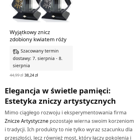
Wyjątkowy znicz
zdobiony kwiatem róży
Szacowany termin
dostawy: 7. sierpnia - 8.
sierpnia
Pierwotna
Aktualna
44,99
zł
38,24
zł
cena
cena
WYBIERZ OPCJE
wynosiła:
wynosi:
Elegancja w świetle pamięci:
44,99 zł.
38,24 zł.
Estetyka zniczy artystycznych
Mimo ciągłego rozwoju i eksperymentowania firma
Znicze Artystyczne
pozostaje wierna swoim korzeniom
i tradycji. Ich produkty to nie tylko wyraz szacunku dla
przeszłości, lecz również most, który łączy pokolenia i