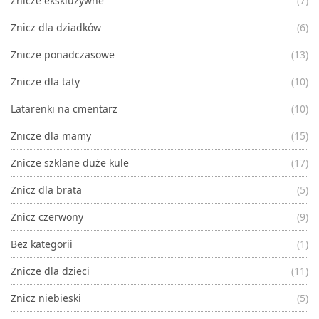
Znicze ekskluzywne
(7)
Znicz dla dziadków
(6)
Znicze ponadczasowe
(13)
Znicze dla taty
(10)
Latarenki na cmentarz
(10)
Znicze dla mamy
(15)
Znicze szklane duże kule
(17)
Znicz dla brata
(5)
Znicz czerwony
(9)
Bez kategorii
(1)
Znicze dla dzieci
(11)
Znicz niebieski
(5)