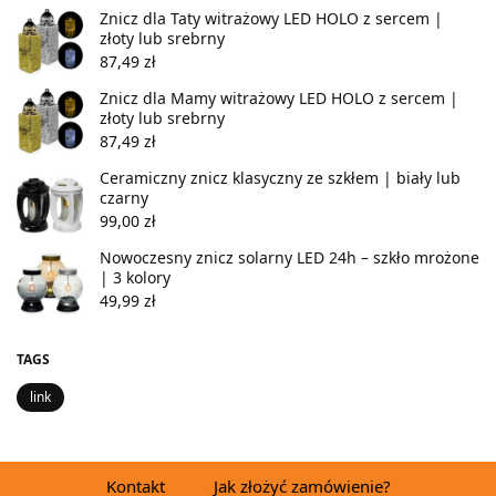
Znicz dla Taty witrażowy LED HOLO z sercem |
złoty lub srebrny
87,49
zł
Znicz dla Mamy witrażowy LED HOLO z sercem |
złoty lub srebrny
87,49
zł
Ceramiczny znicz klasyczny ze szkłem | biały lub
czarny
99,00
zł
Nowoczesny znicz solarny LED 24h – szkło mrożone
| 3 kolory
49,99
zł
TAGS
link
Kontakt
Jak złożyć zamówienie?