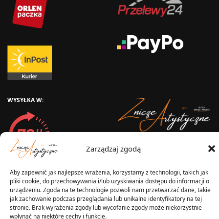
WYSYŁKA W:
2025 © Znicz Polski -
Zarządzaj zgodą
Wytwórnia Zniczy
Wszelkie prawa zastrzeżone
Aby zapewnić jak najlepsze wrażenia, korzystamy z technologii, takich jak
pliki cookie, do przechowywania i/lub uzyskiwania dostępu do informacji o
urządzeniu. Zgoda na te technologie pozwoli nam przetwarzać dane, takie
jak zachowanie podczas przeglądania lub unikalne identyfikatory na tej
stronie. Brak wyrażenia zgody lub wycofanie zgody może niekorzystnie
wpłynąć na niektóre cechy i funkcje.