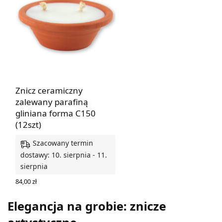
Znicz ceramiczny
zalewany parafiną
gliniana forma C150
(12szt)
Szacowany termin
dostawy: 10. sierpnia - 11.
sierpnia
84,00
zł
DODAJ DO KOSZYKA
Elegancja na grobie: znicze