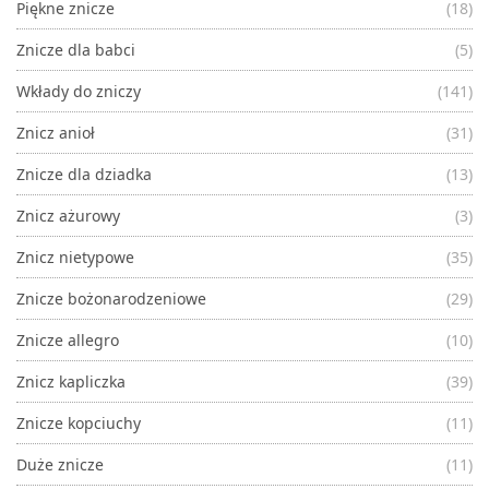
Piękne znicze
(18)
Znicze dla babci
(5)
Wkłady do zniczy
(141)
Znicz anioł
(31)
Znicze dla dziadka
(13)
Znicz ażurowy
(3)
Znicz nietypowe
(35)
Znicze bożonarodzeniowe
(29)
Znicze allegro
(10)
Znicz kapliczka
(39)
Znicze kopciuchy
(11)
Duże znicze
(11)