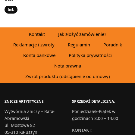
link
Kontakt
Jak złożyć zamówienie?
Reklamacje i zwroty
Regulamin
Poradnik
Konta bankowe
Polityka prywatności
Nota prawna
Zwrot produktu (odstąpienie od umowy)
ZNICZE ARTYSTYCZNE
SPRZEDAŻ DETALICZNA:
Wytwórnia Zniczy – Rafał
Poniedziałek-Piątek w
Abramowski
godzinach 8.00 – 14.00
ul. Mostowa 82
KONTAKT
:
05-310 Kałuszyn