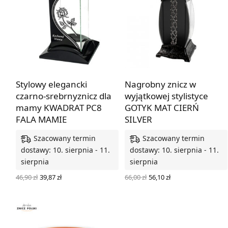
Stylowy elegancki
Nagrobny znicz w
czarno-srebrnyznicz dla
wyjątkowej stylistyce
mamy KWADRAT PC8
GOTYK MAT CIERŃ
FALA MAMIE
SILVER
Szacowany termin
Szacowany termin
dostawy: 10. sierpnia - 11.
dostawy: 10. sierpnia - 11.
sierpnia
sierpnia
Pierwotna
Aktualna
Pierwotna
Aktualna
46,90
zł
39,87
zł
66,00
zł
56,10
zł
cena
cena
cena
cena
DODAJ DO KOSZYKA
DODAJ DO KOSZYKA
wynosiła:
wynosi:
wynosiła:
wynosi:
46,90 zł.
39,87 zł.
66,00 zł.
56,10 zł.