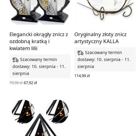
Elegancki okrągły znicz z
Oryginalny złoty znicz
ozdobną kratką i
artystyczny KALLA
kwiatem lilii
Szacowany termin
Szacowany termin
dostawy: 10. sierpnia - 11.
dostawy: 10. sierpnia - 11.
sierpnia
sierpnia
114,99
zł
DODAJ DO KOSZYKA
Pierwotna
Aktualna
79,90
zł
67,92
zł
cena
cena
WYBIERZ OPCJE
wynosiła:
wynosi:
79,90 zł.
67,92 zł.