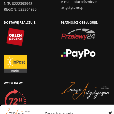
e-mail:
biuro@znicze-
NIP: 8222395948
artystyczne.pl
REGON: 523364935
DOSTAWĘ REALIZUJE:
PŁATNOŚCI OBSŁUGUJE:
WYSYŁKA W:
2025 © Znicz Polski -
Zarządzaj zgodą
Wytwórnia Zniczy