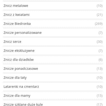
Znicz metalowe
(10)
Znicz z kwiatami
(21)
Znicze Biedronka
(269)
Znicze personalizowane
(7)
Znicz serce
(30)
Znicze ekskluzywne
(7)
Znicz dla dziadków
(6)
Znicze ponadczasowe
(13)
Znicze dla taty
(10)
Latarenki na cmentarz
(10)
Znicze dla mamy
(15)
Znicze szklane duże kule
(17)