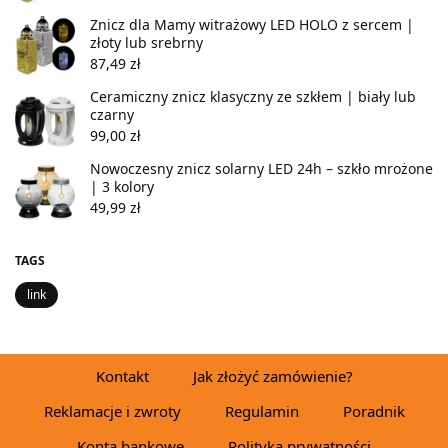
Znicz dla Mamy witrażowy LED HOLO z sercem |
złoty lub srebrny
87,49
zł
Ceramiczny znicz klasyczny ze szkłem | biały lub
czarny
99,00
zł
Nowoczesny znicz solarny LED 24h – szkło mrożone
| 3 kolory
49,99
zł
TAGS
link
Kontakt
Jak złożyć zamówienie?
Reklamacje i zwroty
Regulamin
Poradnik
Konta bankowe
Polityka prywatności