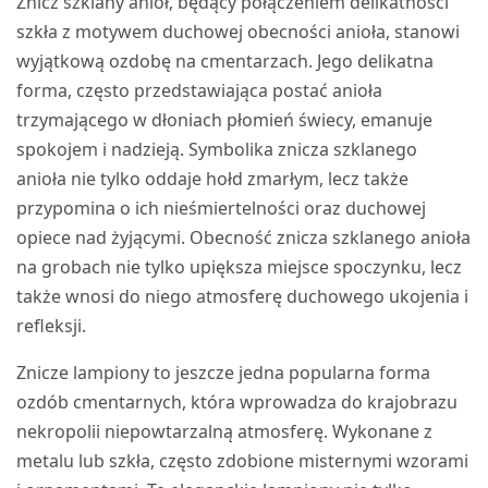
Znicz szklany anioł, będący połączeniem delikatności
szkła z motywem duchowej obecności anioła, stanowi
wyjątkową ozdobę na cmentarzach. Jego delikatna
forma, często przedstawiająca postać anioła
trzymającego w dłoniach płomień świecy, emanuje
spokojem i nadzieją. Symbolika znicza szklanego
anioła nie tylko oddaje hołd zmarłym, lecz także
przypomina o ich nieśmiertelności oraz duchowej
opiece nad żyjącymi. Obecność znicza szklanego anioła
na grobach nie tylko upiększa miejsce spoczynku, lecz
także wnosi do niego atmosferę duchowego ukojenia i
refleksji.
Znicze lampiony to jeszcze jedna popularna forma
ozdób cmentarnych, która wprowadza do krajobrazu
nekropolii niepowtarzalną atmosferę. Wykonane z
metalu lub szkła, często zdobione misternymi wzorami