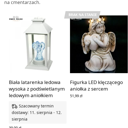
na cmentarzach.
BRAK NA STANIE
Biała latarenka ledowa
Figurka LED klęczącego
wysoka z podświetlanym
aniołka z sercem
ledowym aniołkiem
51,99
zł
DOWIEDZ SIĘ WIĘCEJ
Szacowany termin
dostawy: 11. sierpnia - 12.
sierpnia
39,00
zł