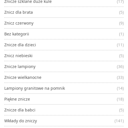
Znicze szklane duże kule
(17)
Znicz dla brata
(5)
Znicz czerwony
(9)
Bez kategorii
(1)
Znicze dla dzieci
(11)
Znicz niebieski
(5)
Znicze lampiony
(36)
Znicze wielkanocne
(33)
Lampiony granitowe na pomnik
(14)
Piękne znicze
(18)
Znicze dla babci
(5)
Wkłady do zniczy
(141)