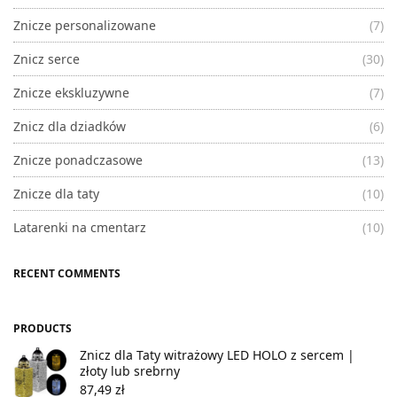
Znicze personalizowane
(7)
Znicz serce
(30)
Znicze ekskluzywne
(7)
Znicz dla dziadków
(6)
Znicze ponadczasowe
(13)
Znicze dla taty
(10)
Latarenki na cmentarz
(10)
RECENT COMMENTS
PRODUCTS
Znicz dla Taty witrażowy LED HOLO z sercem |
złoty lub srebrny
87,49
zł