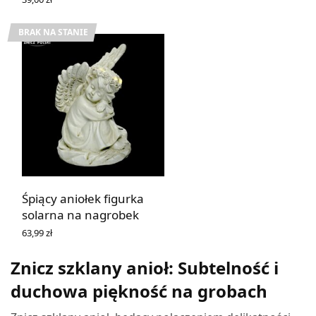
DODAJ DO KOSZYKA
BRAK NA STANIE
Śpiący aniołek figurka
solarna na nagrobek
63,99
zł
DOWIEDZ SIĘ WIĘCEJ
Znicz szklany anioł: Subtelność i
duchowa piękność na grobach