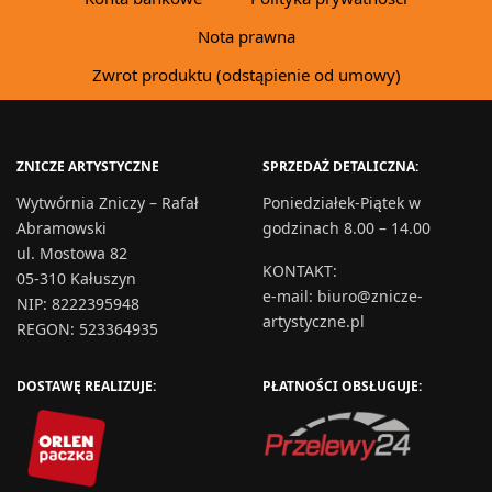
Nota prawna
Zwrot produktu (odstąpienie od umowy)
ZNICZE ARTYSTYCZNE
SPRZEDAŻ DETALICZNA:
Wytwórnia Zniczy – Rafał
Poniedziałek-Piątek w
Abramowski
godzinach 8.00 – 14.00
ul. Mostowa 82
KONTAKT
:
05-310 Kałuszyn
e-mail:
biuro@znicze-
NIP: 8222395948
artystyczne.pl
REGON: 523364935
DOSTAWĘ REALIZUJE:
PŁATNOŚCI OBSŁUGUJE: