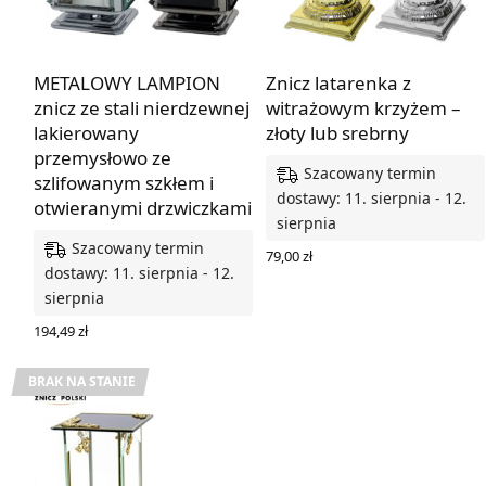
METALOWY LAMPION
Znicz latarenka z
znicz ze stali nierdzewnej
witrażowym krzyżem –
lakierowany
złoty lub srebrny
przemysłowo ze
Szacowany termin
szlifowanym szkłem i
dostawy: 11. sierpnia - 12.
otwieranymi drzwiczkami
sierpnia
Szacowany termin
79,00
zł
dostawy: 11. sierpnia - 12.
WYBIERZ OPCJE
sierpnia
194,49
zł
WYBIERZ OPCJE
BRAK NA STANIE