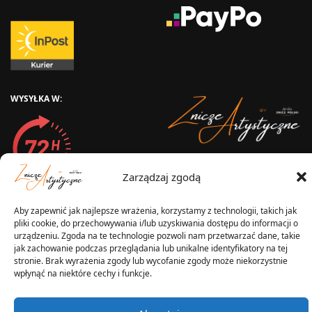
WYSYŁKA W:
2025 © Znicz Polski -
Zarządzaj zgodą
Wytwórnia Zniczy
Wszelkie prawa zastrzeżone
Aby zapewnić jak najlepsze wrażenia, korzystamy z technologii, takich jak
pliki cookie, do przechowywania i/lub uzyskiwania dostępu do informacji o
urządzeniu. Zgoda na te technologie pozwoli nam przetwarzać dane, takie
jak zachowanie podczas przeglądania lub unikalne identyfikatory na tej
stronie. Brak wyrażenia zgody lub wycofanie zgody może niekorzystnie
wpłynąć na niektóre cechy i funkcje.