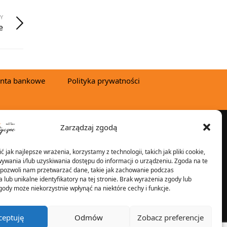
Y
e
nta bankowe
Polityka prywatności
Zarządzaj zgodą
YSYŁKA W:
 jak najlepsze wrażenia, korzystamy z technologii, takich jak pliki cookie,
ywania i/lub uzyskiwania dostępu do informacji o urządzeniu. Zgoda na te
 pozwoli nam przetwarzać dane, takie jak zachowanie podczas
 lub unikalne identyfikatory na tej stronie. Brak wyrażenia zgody lub
2025 © Znicz Polski -
gody może niekorzystnie wpłynąć na niektóre cechy i funkcje.
Wytwórnia Zniczy
Wszelkie prawa
ceptuję
Odmów
Zobacz preferencje
zastrzeżone