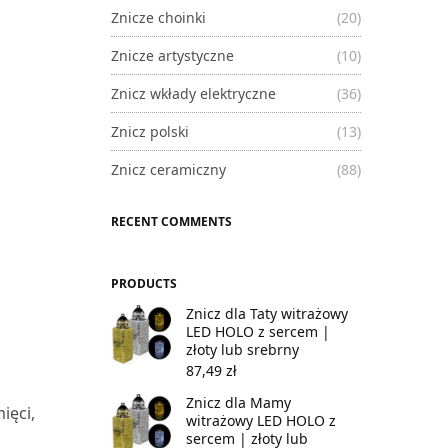
Znicze choinki
(20)
Znicze artystyczne
(10)
Znicz wkłady elektryczne
(36)
Znicz polski
(13)
Znicz ceramiczny
(88)
RECENT COMMENTS
PRODUCTS
Znicz dla Taty witrażowy
LED HOLO z sercem |
złoty lub srebrny
d
87,49
zł
Znicz dla Mamy
ięci,
witrażowy LED HOLO z
sercem | złoty lub