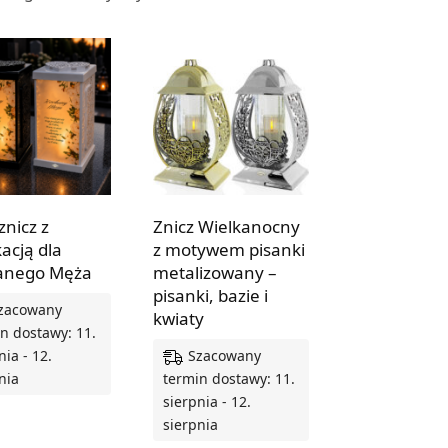
znicz z
Znicz Wielkanocny
acją dla
z motywem pisanki
anego Męża
metalizowany –
pisanki, bazie i
zacowany
kwiaty
n dostawy: 11.
Szacowany
nia - 12.
nia
termin dostawy: 11.
sierpnia - 12.
sierpnia
Z OPCJE