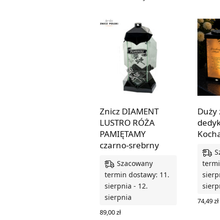
Znicz DIAMENT
Duży 
LUSTRO RÓŻA
dedyk
PAMIĘTAMY
Koch
czarno-srebrny
S
Szacowany
termi
termin dostawy: 11.
sierp
sierpnia - 12.
sierp
sierpnia
74,49
zł
WYBIER
89,00
zł