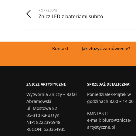
POPRZEDNI
Znicz LED z bateriami subito
Kontakt
Jak złożyć zamówienie?
ZNICZE ARTYSTYCZNE
SPRZEDAŻ DETALICZNA:
Wytwórnia Zniczy – Rafał
Poniedziałek-Piątek w
Abramowski
godzinach 8.00 – 14.00
ul. Mostowa 82
KONTAKT
:
05-310 Kałuszyn
e-mail:
biuro@znicze-
NIP: 8222395948
artystyczne.pl
REGON: 523364935