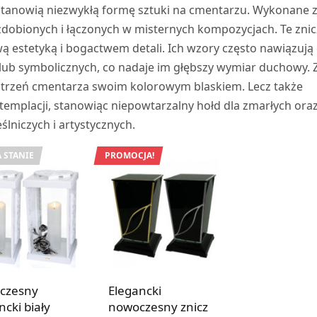
 stanowią niezwykłą formę sztuki na cmentarzu. Wykonane 
 zdobionych i łączonych w misternych kompozycjach. Te zni
ą estetyką i bogactwem detali. Ich wzory często nawiązują
lub symbolicznych, co nadaje im głębszy wymiar duchowy. 
estrzeń cmentarza swoim kolorowym blaskiem. Lecz także
ntemplacji, stanowiąc niepowtarzalny hołd dla zmarłych ora
ślniczych i artystycznych.
 STANIE
PROMOCJA!
czesny
Elegancki
ncki biały
nowoczesny znicz