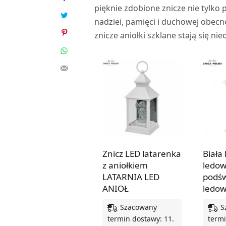
pięknie zdobione znicze nie tylko
nadziei, pamięci i duchowej obecn
znicze aniołki szklane stają się n
Znicz LED latarenka
Biała
z aniołkiem
ledow
LATARNIA LED
podś
ANIOŁ
ledow
Szacowany
S
termin dostawy: 11.
termi