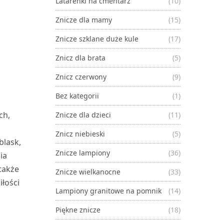
Latarenki na cmentarz
(10)
Znicze dla mamy
(15)
Znicze szklane duże kule
(17)
Znicz dla brata
(5)
Znicz czerwony
(9)
Bez kategorii
(1)
ch,
Znicze dla dzieci
(11)
Znicz niebieski
(5)
blask,
Znicze lampiony
(36)
ia
 także
Znicze wielkanocne
(33)
łości
Lampiony granitowe na pomnik
(14)
Piękne znicze
(18)