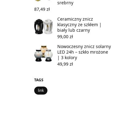
srebrny
87,49
zł
Ceramiczny znicz
klasyczny ze szkłem |
biały lub czarny
99,00
zł
Nowoczesny znicz solarny
LED 24h – szkło mrożone
| 3 kolory
49,99
zł
TAGS
link