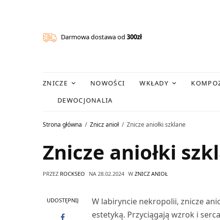
Darmowa dostawa od
300zł
ZNICZE
NOWOŚCI
WKŁADY
KOMPOZ
DEWOCJONALIA
Strona główna
Znicz anioł
Znicze aniołki szklane
Znicze aniołki szk
PRZEZ
ROCKSEO
NA
28.02.2024
W
ZNICZ ANIOŁ
W labiryncie nekropolii, znicze ani
UDOSTĘPNIJ
estetyką. Przyciągają wzrok i ser