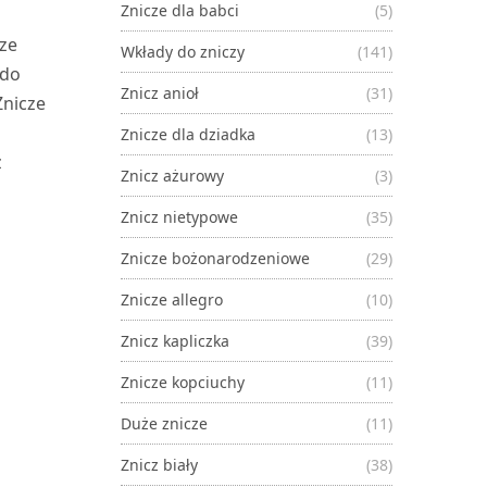
Znicze dla babci
(5)
z
cze
Wkłady do zniczy
(141)
 do
Znicz anioł
(31)
Znicze
Znicze dla dziadka
(13)
z
Znicz ażurowy
(3)
Znicz nietypowe
(35)
Znicze bożonarodzeniowe
(29)
Znicze allegro
(10)
Znicz kapliczka
(39)
Znicze kopciuchy
(11)
Duże znicze
(11)
Znicz biały
(38)