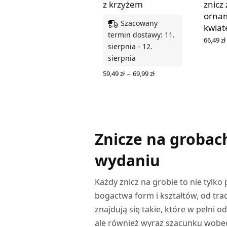
z krzyżem
znicz
ornam
Szacowany
kwiat
termin dostawy: 11.
66,49
zł
sierpnia - 12.
WYBIER
sierpnia
Zakres
–
59,49
zł
69,99
zł
cen: od
WYBIERZ OPCJE
59,49 zł
do
69,99 zł
Znicze na grobac
wydaniu
Każdy znicz na grobie to nie tylko
bogactwa form i kształtów, od tr
znajdują się takie, które w pełni 
ale również wyraz szacunku wobec 