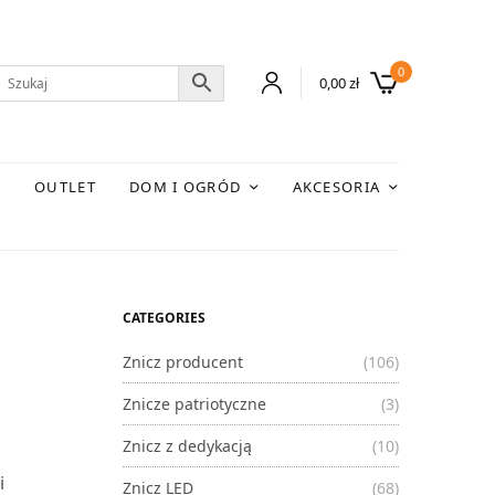
0
0,00
zł
E
OUTLET
DOM I OGRÓD
AKCESORIA
CATEGORIES
Znicz producent
(106)
Znicze patriotyczne
(3)
Znicz z dedykacją
(10)
i
Znicz LED
(68)