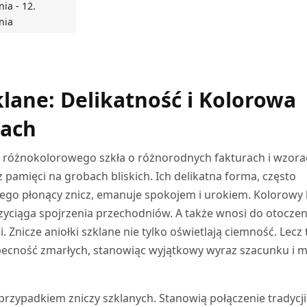
nia - 12.
nia
 DO KOSZYKA
klane: Delikatność i Kolorowa
bach
 z różnokolorowego szkła o różnorodnych fakturach i wzora
 pamięci na grobach bliskich. Ich delikatna forma, często
ego płonący znicz, emanuje spokojem i urokiem. Kolorowy 
przyciąga spojrzenia przechodniów. A także wnosi do otoczen
. Znicze aniołki szklane nie tylko oświetlają ciemność. Lecz
becność zmarłych, stanowiąc wyjątkowy wyraz szacunku i mi
rzypadkiem zniczy szklanych. Stanowią połączenie tradycji