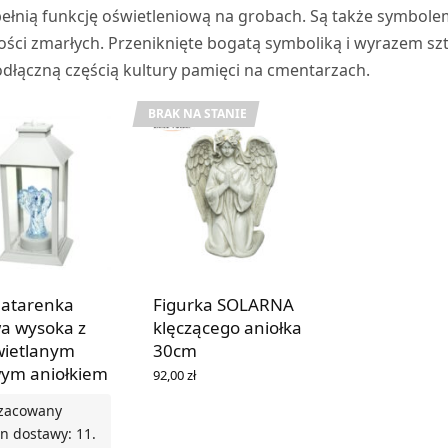
 pełnią funkcję oświetleniową na grobach. Są także symbol
ości zmarłych. Przeniknięte bogatą symboliką i wyrazem szt
ieodłączną częścią kultury pamięci na cmentarzach.
BRAK NA STANIE
 latarenka
Figurka SOLARNA
a wysoka z
klęczącego aniołka
wietlanym
30cm
ym aniołkiem
92,00
zł
DOWIEDZ SIĘ WIĘCEJ
zacowany
n dostawy: 11.