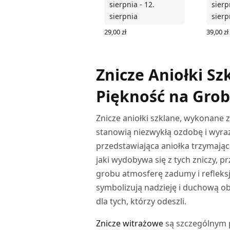
sierpnia - 12.
sierp
sierpnia
sierp
29,00
zł
39,00
zł
DODAJ DO KOSZYKA
DODAJ
Znicze Aniołki Sz
Piękność na Gro
Znicze aniołki szklane, wykonane
stanowią niezwykłą ozdobę i wyraz
przedstawiająca aniołka trzymając
jaki wydobywa się z tych zniczy, 
grobu atmosferę zadumy i refleksji
symbolizują nadzieję i duchową o
dla tych, którzy odeszli.
Znicze witrażowe
są szczególnym p