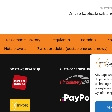
NASTĘPN
Znicze kapliczki szklan
Reklamacje i zwroty
Regulamin
Poradnik
Ko
Nota prawna
Zwrot produktu (odstąpienie od umowy)
DOSTAWĘ REALIZUJE:
PŁATNOŚCI OBSŁUGUJE:
W
Aby zapewnić
do przechow
technologie
przeglądania
wycofanie z
Ak