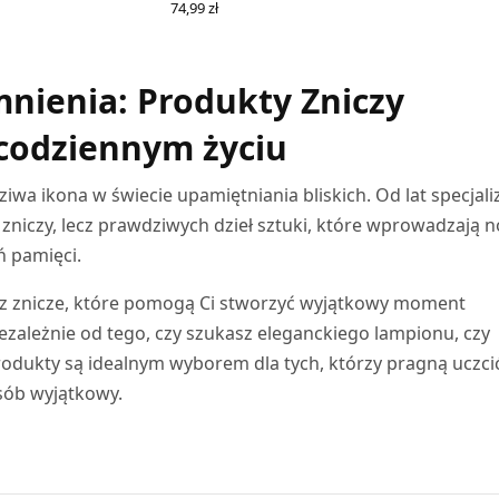
74,99
zł
WYBIERZ OPCJE
nienia: Produkty Zniczy
codziennym życiu
iwa ikona w świecie upamiętniania bliskich. Od lat specjali
h zniczy, lecz prawdziwych dzieł sztuki, które wprowadzają 
ń pamięci.
esz znicze, które pomogą Ci stworzyć wyjątkowy moment
ezależnie od tego, czy szukasz eleganckiego lampionu, czy
odukty są idealnym wyborem dla tych, którzy pragną uczci
sób wyjątkowy.