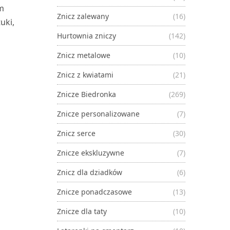
em
Znicz zalewany
(16)
uki,
Hurtownia zniczy
(142)
Znicz metalowe
(10)
Znicz z kwiatami
(21)
Znicze Biedronka
(269)
Znicze personalizowane
(7)
Znicz serce
(30)
Znicze ekskluzywne
(7)
Znicz dla dziadków
(6)
Znicze ponadczasowe
(13)
Znicze dla taty
(10)