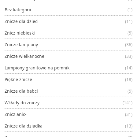
Bez kategorii
(1)
Znicze dla dzieci
(11)
Znicz niebieski
(5)
Znicze lampiony
(36)
Znicze wielkanocne
(33)
Lampiony granitowe na pomnik
(14)
Piękne znicze
(18)
Znicze dla babci
(5)
Wkłady do zniczy
(141)
Znicz anioł
(31)
Znicze dla dziadka
(13)