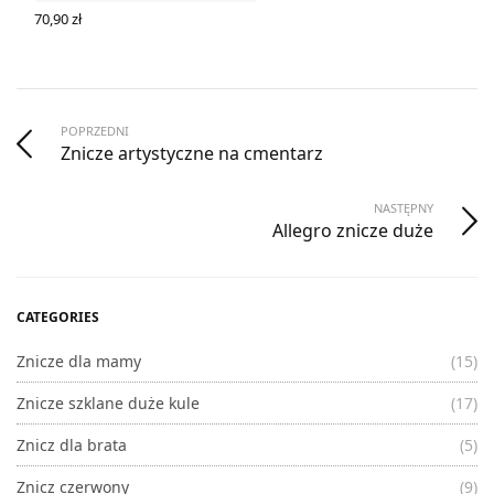
70,90
zł
DODAJ DO KOSZYKA
POPRZEDNI
Znicze artystyczne na cmentarz
NASTĘPNY
Allegro znicze duże
CATEGORIES
Znicze dla mamy
(15)
Znicze szklane duże kule
(17)
Znicz dla brata
(5)
Znicz czerwony
(9)