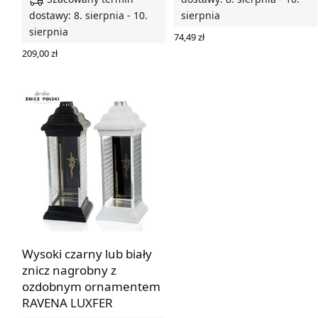
dostawy: 8. sierpnia - 10.
sierpnia
sierpnia
74,49
zł
WYBIERZ OPCJE
209,00
zł
DODAJ DO KOSZYKA
Wysoki czarny lub biały
znicz nagrobny z
ozdobnym ornamentem
RAVENA LUXFER