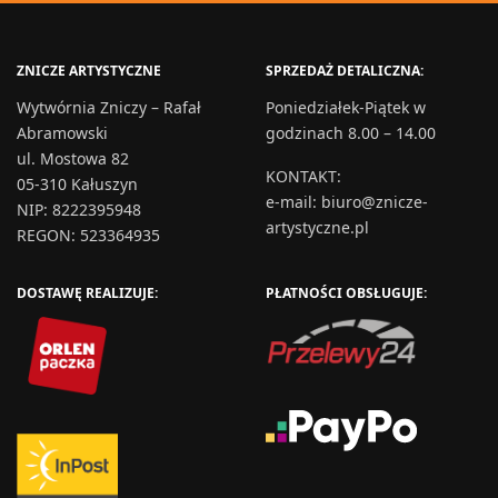
ZNICZE ARTYSTYCZNE
SPRZEDAŻ DETALICZNA:
Wytwórnia Zniczy – Rafał
Poniedziałek-Piątek w
Abramowski
godzinach 8.00 – 14.00
ul. Mostowa 82
KONTAKT
:
05-310 Kałuszyn
e-mail:
biuro@znicze-
NIP: 8222395948
artystyczne.pl
REGON: 523364935
DOSTAWĘ REALIZUJE:
PŁATNOŚCI OBSŁUGUJE: