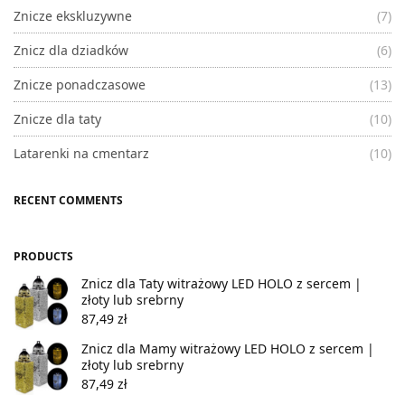
Znicze ekskluzywne
(7)
Znicz dla dziadków
(6)
Znicze ponadczasowe
(13)
Znicze dla taty
(10)
Latarenki na cmentarz
(10)
RECENT COMMENTS
PRODUCTS
Znicz dla Taty witrażowy LED HOLO z sercem |
złoty lub srebrny
87,49
zł
Znicz dla Mamy witrażowy LED HOLO z sercem |
złoty lub srebrny
87,49
zł