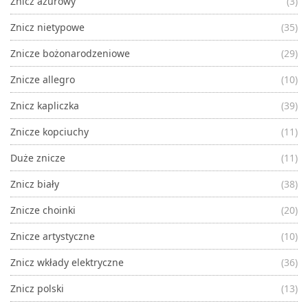
Znicz ażurowy
(3)
Znicz nietypowe
(35)
Znicze bożonarodzeniowe
(29)
Znicze allegro
(10)
Znicz kapliczka
(39)
Znicze kopciuchy
(11)
Duże znicze
(11)
Znicz biały
(38)
Znicze choinki
(20)
Znicze artystyczne
(10)
Znicz wkłady elektryczne
(36)
Znicz polski
(13)