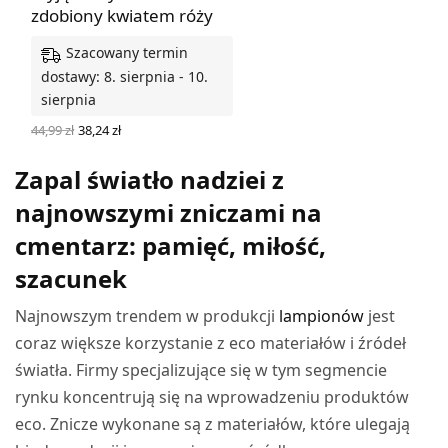
zdobiony kwiatem róży
Szacowany termin
dostawy: 8. sierpnia - 10.
sierpnia
Pierwotna
Aktualna
44,99
zł
38,24
zł
cena
cena
WYBIERZ OPCJE
wynosiła:
wynosi:
Zapal światło nadziei z
44,99 zł.
38,24 zł.
najnowszymi zniczami na
cmentarz: pamięć, miłość,
szacunek
Najnowszym trendem w produkcji
lampionów
jest
coraz większe korzystanie z eco materiałów i źródeł
światła. Firmy specjalizujące się w tym segmencie
rynku koncentrują się na wprowadzeniu produktów
eco. Znicze wykonane są z materiałów, które ulegają