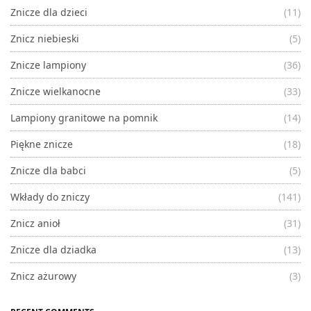
Znicze dla dzieci
(11)
Znicz niebieski
(5)
Znicze lampiony
(36)
Znicze wielkanocne
(33)
Lampiony granitowe na pomnik
(14)
Piękne znicze
(18)
Znicze dla babci
(5)
Wkłady do zniczy
(141)
Znicz anioł
(31)
Znicze dla dziadka
(13)
Znicz ażurowy
(3)