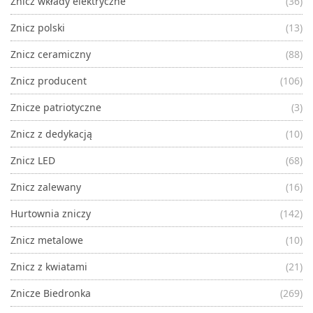
Znicz wkłady elektryczne
(36)
Znicz polski
(13)
Znicz ceramiczny
(88)
Znicz producent
(106)
Znicze patriotyczne
(3)
Znicz z dedykacją
(10)
Znicz LED
(68)
Znicz zalewany
(16)
Hurtownia zniczy
(142)
Znicz metalowe
(10)
Znicz z kwiatami
(21)
Znicze Biedronka
(269)