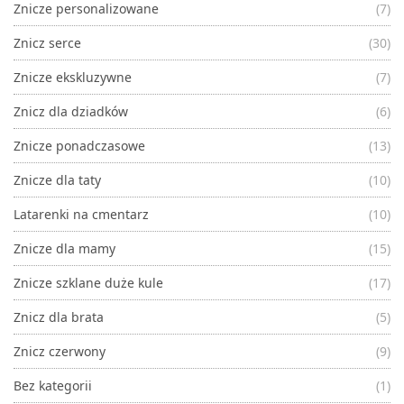
Znicze personalizowane
(7)
Znicz serce
(30)
Znicze ekskluzywne
(7)
Znicz dla dziadków
(6)
Znicze ponadczasowe
(13)
Znicze dla taty
(10)
Latarenki na cmentarz
(10)
Znicze dla mamy
(15)
Znicze szklane duże kule
(17)
Znicz dla brata
(5)
Znicz czerwony
(9)
Bez kategorii
(1)