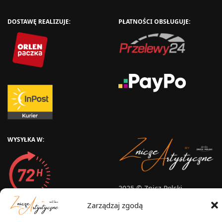
DOSTAWĘ REALIZUJE:
PŁATNOŚCI OBSŁUGUJE:
WYSYŁKA W:
2025 © Znicz Polski -
Wytwórnia Zniczy
Zarządzaj zgodą
Wszelkie prawa zastrzeżone