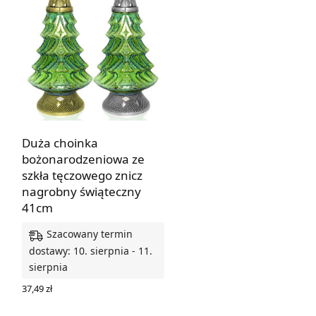
Duża choinka
bożonarodzeniowa ze
szkła tęczowego znicz
nagrobny świąteczny
41cm
Szacowany termin
dostawy: 10. sierpnia - 11.
sierpnia
37,49
zł
WYBIERZ OPCJE