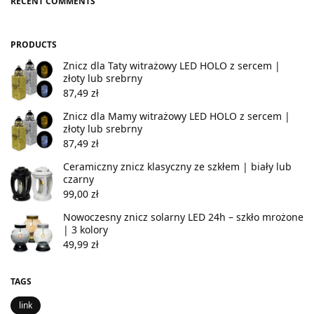
RECENT COMMENTS
PRODUCTS
Znicz dla Taty witrażowy LED HOLO z sercem |
złoty lub srebrny
87,49
zł
Znicz dla Mamy witrażowy LED HOLO z sercem |
złoty lub srebrny
87,49
zł
Ceramiczny znicz klasyczny ze szkłem | biały lub
czarny
99,00
zł
Nowoczesny znicz solarny LED 24h – szkło mrożone
| 3 kolory
49,99
zł
TAGS
link