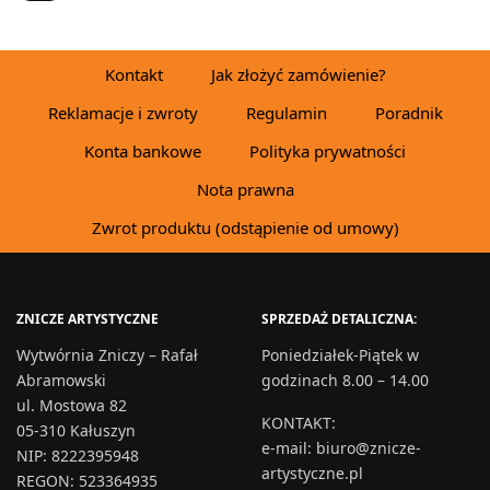
Kontakt
Jak złożyć zamówienie?
Reklamacje i zwroty
Regulamin
Poradnik
Konta bankowe
Polityka prywatności
Nota prawna
Zwrot produktu (odstąpienie od umowy)
ZNICZE ARTYSTYCZNE
SPRZEDAŻ DETALICZNA:
Wytwórnia Zniczy – Rafał
Poniedziałek-Piątek w
Abramowski
godzinach 8.00 – 14.00
ul. Mostowa 82
KONTAKT
:
05-310 Kałuszyn
e-mail:
biuro@znicze-
NIP: 8222395948
artystyczne.pl
REGON: 523364935