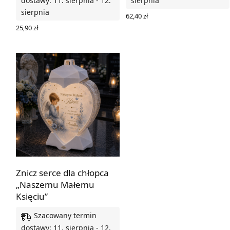
dostawy: 11. sierpnia - 12.
sierpnia
sierpnia
62,40
zł
DODAJ DO KOSZYKA
25,90
zł
WYBIERZ OPCJE
Znicz serce dla chłopca
„Naszemu Małemu
Księciu”
Szacowany termin
dostawy: 11. sierpnia - 12.