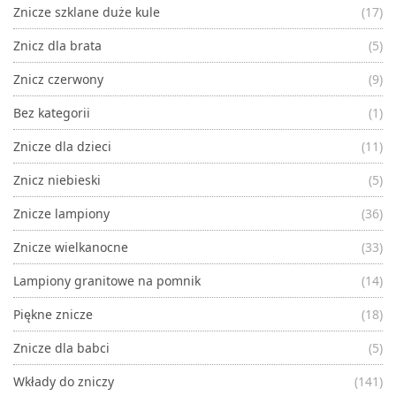
Znicze szklane duże kule
(17)
Znicz dla brata
(5)
Znicz czerwony
(9)
Bez kategorii
(1)
Znicze dla dzieci
(11)
Znicz niebieski
(5)
Znicze lampiony
(36)
Znicze wielkanocne
(33)
Lampiony granitowe na pomnik
(14)
Piękne znicze
(18)
Znicze dla babci
(5)
Wkłady do zniczy
(141)