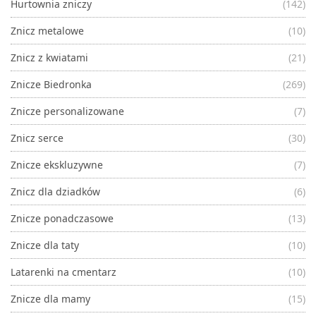
Hurtownia zniczy
(142)
Znicz metalowe
(10)
Znicz z kwiatami
(21)
Znicze Biedronka
(269)
Znicze personalizowane
(7)
Znicz serce
(30)
Znicze ekskluzywne
(7)
Znicz dla dziadków
(6)
Znicze ponadczasowe
(13)
Znicze dla taty
(10)
Latarenki na cmentarz
(10)
Znicze dla mamy
(15)