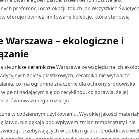
ych preferencji oraz okazji, takich jak Wszystkich Świętych
pów oferuje również limitowane kolekcje, które stanowią
e Warszawa – ekologiczne i
ązanie
ą się
znicze ceramiczne
Warszawa ze względu na ich ekolo
radycyjnych zniczy plastikowych, ceramika nie wytwarza
lania, co ma ogromne znaczenie dla ochrony środowiska.
 pełni nadającym się do recyklingu, co sprawia, że jej
ami zrównoważonego rozwoju.
czne w codziennym użytkowaniu. Wysokiej jakości materiały
ię łatwo, nie pękają pod wpływem zmian temperatury i nie
i zwierząt przebywających w pobliżu grobu. Dodatkowo wie
ki sposób, aby ograniczać ryzyko przewrócenia się znicza 