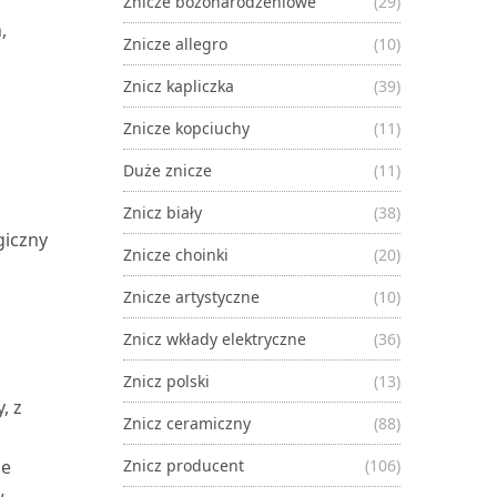
Znicze bożonarodzeniowe
(29)
,
Znicze allegro
(10)
Znicz kapliczka
(39)
Znicze kopciuchy
(11)
Duże znicze
(11)
Znicz biały
(38)
giczny
Znicze choinki
(20)
Znicze artystyczne
(10)
Znicz wkłady elektryczne
(36)
Znicz polski
(13)
, z
Znicz ceramiczny
(88)
le
Znicz producent
(106)
w