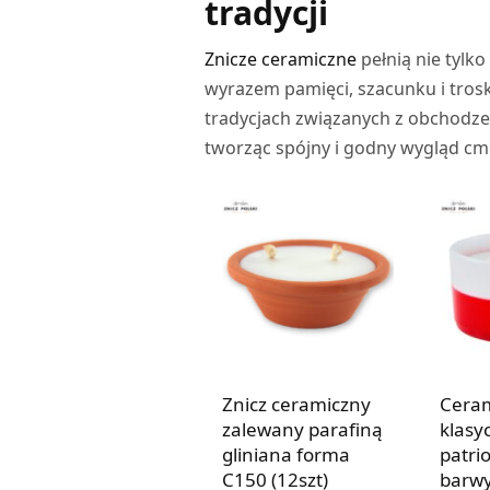
tradycji
Znicze ceramiczne
pełnią nie tylk
wyrazem pamięci, szacunku i trosk
tradycjach związanych z obchodz
tworząc spójny i godny wygląd cm
Znicz ceramiczny
Cera
zalewany parafiną
klasy
gliniana forma
patri
C150 (12szt)
barw