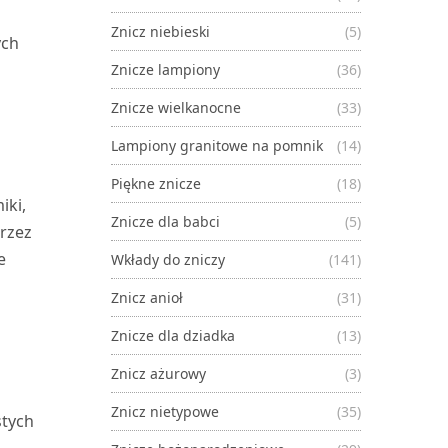
Znicz niebieski
(5)
ych
Znicze lampiony
(36)
Znicze wielkanocne
(33)
Lampiony granitowe na pomnik
(14)
Piękne znicze
(18)
iki,
Znicze dla babci
(5)
przez
e
Wkłady do zniczy
(141)
Znicz anioł
(31)
Znicze dla dziadka
(13)
Znicz ażurowy
(3)
Znicz nietypowe
(35)
stych