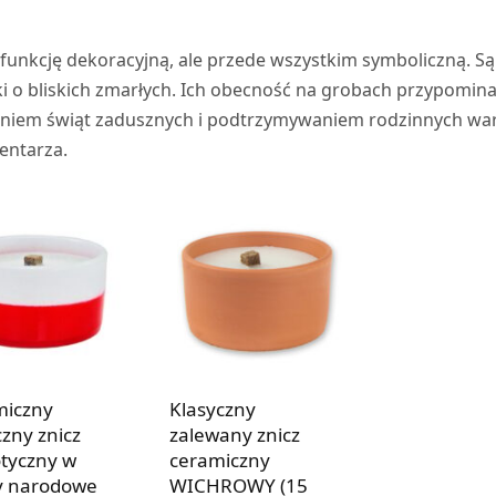
o funkcję dekoracyjną, ale przede wszystkim symboliczną. Są
i o bliskich zmarłych. Ich obecność na grobach przypomina
eniem świąt zadusznych i podtrzymywaniem rodzinnych war
entarza.
miczny
Klasyczny
czny znicz
zalewany znicz
otyczny w
ceramiczny
y narodowe
WICHROWY (15