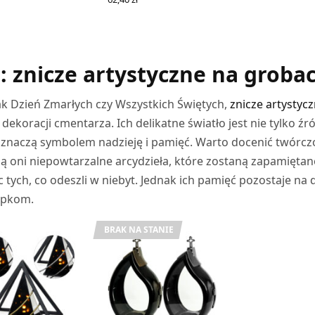
DODAJ DO KOSZYKA
: znicze artystyczne na groba
ak Dzień Zmarłych czy Wszystkich Świętych,
znicze artystyc
ekoracji cmentarza. Ich delikatne światło jest nie tylko ź
e znaczą symbolem nadzieję i pamięć. Warto docenić twórcz
ją oni niepowtarzalne arcydzieła, które zostaną zapamiętan
 tych, co odeszli w niebyt. Jednak ich pamięć pozostaje na 
mpkom.
BRAK NA STANIE