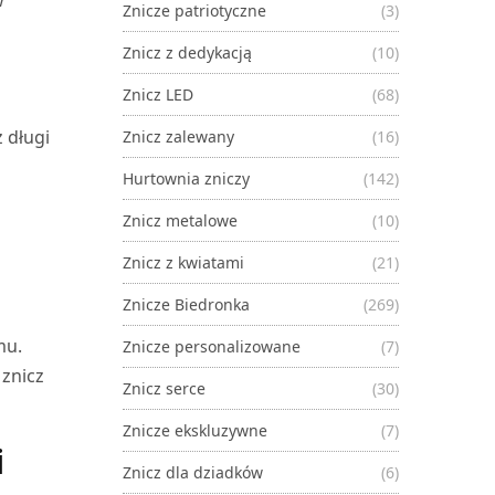
Znicze patriotyczne
(3)
Znicz z dedykacją
(10)
Znicz LED
(68)
 długi
Znicz zalewany
(16)
Hurtownia zniczy
(142)
Znicz metalowe
(10)
Znicz z kwiatami
(21)
Znicze Biedronka
(269)
mu.
Znicze personalizowane
(7)
znicz
Znicz serce
(30)
Znicze ekskluzywne
(7)
i
Znicz dla dziadków
(6)