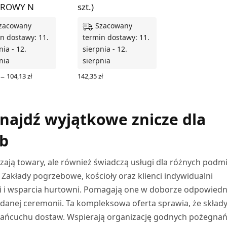
ROWY N
szt.)
zacowany
Szacowany
n dostawy: 11.
termin dostawy: 11.
nia - 12.
sierpnia - 12.
nia
sierpnia
Zakres
–
104,13
zł
142,35
zł
cen: od
DODAJ DO KOSZYKA
Z OPCJE
11,85 zł
do
104,13 zł
znajdź wyjątkowe znicze dla
b
czają towary, ale również świadczą usługi dla różnych pod
Zakłady pogrzebowe, kościoły oraz klienci indywidualni
ugi i wsparcia hurtowni. Pomagają one w doborze odpowiedn
 danej ceremonii. Ta kompleksowa oferta sprawia, że skład
 łańcuchu dostaw. Wspierają organizację godnych pożegna