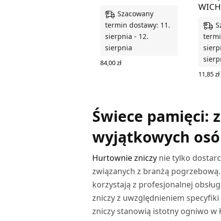
WICH
Szacowany
S
termin dostawy: 11.
sierpnia - 12.
termi
sierpnia
sierp
sierp
84,00
zł
DODAJ DO KOSZYKA
11,85
zł
WYBIER
Świece pamięci: 
wyjątkowych osó
Hurtownie zniczy
nie tylko dostar
związanych z branżą pogrzebową. 
korzystają z profesjonalnej obsł
zniczy z uwzględnieniem specyfiki
zniczy stanowią istotny ogniwo w