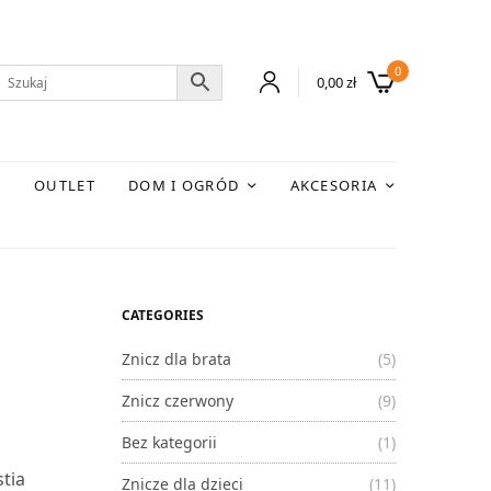
0
0,00
zł
E
OUTLET
DOM I OGRÓD
AKCESORIA
CATEGORIES
Znicz dla brata
(5)
Znicz czerwony
(9)
Bez kategorii
(1)
tia
Znicze dla dzieci
(11)