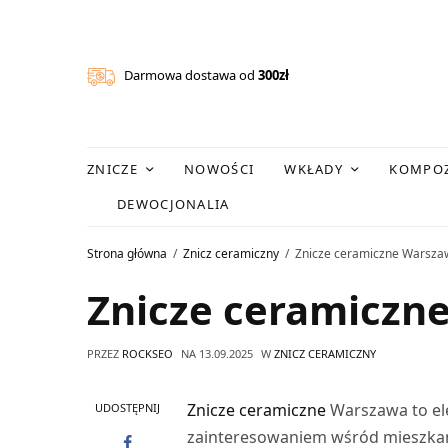
Darmowa dostawa od
300zł
ZNICZE
NOWOŚCI
WKŁADY
KOMPOZ
DEWOCJONALIA
Strona główna
Znicz ceramiczny
Znicze ceramiczne Warsza
Znicze ceramiczn
PRZEZ
ROCKSEO
NA
13.09.2025
W
ZNICZ CERAMICZNY
Znicze ceramiczne
Warszawa to ele
UDOSTĘPNIJ
zainteresowaniem wśród mieszkańc