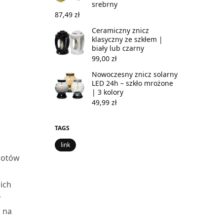
srebrny
87,49
zł
Ceramiczny znicz
klasyczny ze szkłem |
biały lub czarny
99,00
zł
Nowoczesny znicz solarny
LED 24h – szkło mrożone
| 3 kolory
49,99
zł
TAGS
link
miotów
ich
y
ń na