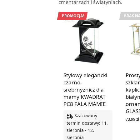
cmentarzach i świątyniach.
PROMOCJA!
BRAK NA
Stylowy elegancki
Prost
czarno-
szkla
srebrnyznicz dla
kapli
mamy KWADRAT
biały
PC8 FALA MAMIE
orna
GLAS
Szacowany
73,99
zł
termin dostawy: 11.
DOWIED
sierpnia - 12.
sierpnia