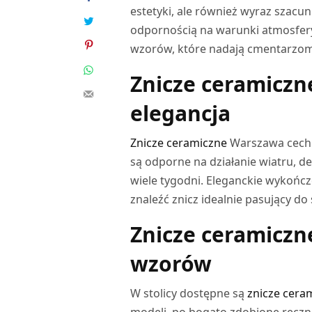
estetyki, ale również wyraz szacu
odpornością na warunki atmosfery
wzorów, które nadają cmentarzom
Znicze ceramiczn
elegancja
Znicze ceramiczne
Warszawa cechuj
są odporne na działanie wiatru, d
wiele tygodni. Eleganckie wykońc
znaleźć znicz idealnie pasujący do
Znicze ceramiczn
wzorów
W stolicy dostępne są
znicze cera
modeli, po bogato zdobione ręczn