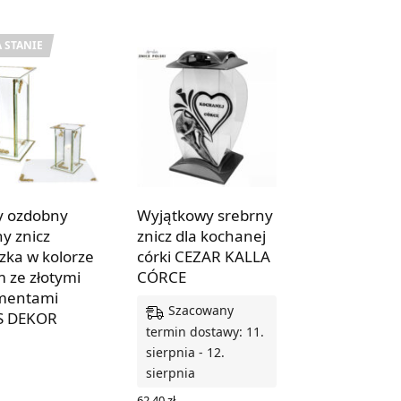
 STANIE
y ozdobny
Wyjątkowy srebrny
ny znicz
znicz dla kochanej
czka w kolorze
córki CEZAR KALLA
m ze złotymi
CÓRCE
mentami
Szacowany
S DEKOR
termin dostawy: 11.
sierpnia - 12.
Z SIĘ WIĘCEJ
sierpnia
62,40
zł