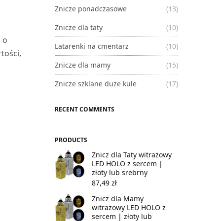
Znicze ponadczasowe
(13)
Znicze dla taty
(10)
 o
Latarenki na cmentarz
(10)
tości,
Znicze dla mamy
(15)
Znicze szklane duże kule
(17)
RECENT COMMENTS
PRODUCTS
Znicz dla Taty witrażowy
LED HOLO z sercem |
złoty lub srebrny
87,49
zł
Znicz dla Mamy
witrażowy LED HOLO z
sercem | złoty lub