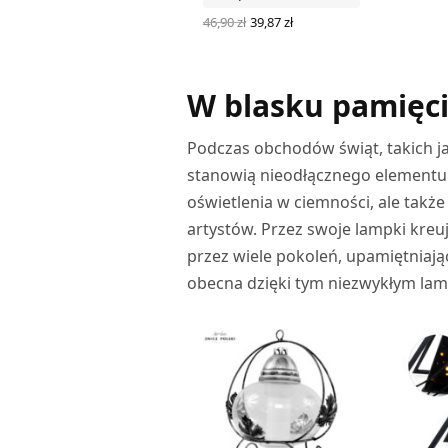
Pierwotna
Aktualna
46,90
zł
39,87
zł
cena
cena
DODAJ DO KOSZYKA
wynosiła:
wynosi:
46,90 zł.
39,87 zł.
W blasku pamięci
Podczas obchodów świąt, takich j
stanowią nieodłącznego elementu d
oświetlenia w ciemności, ale takż
artystów. Przez swoje lampki kreu
przez wiele pokoleń, upamiętniając
obecna dzięki tym niezwykłym la