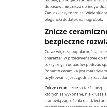
dopasowanie znicza do indywidualn
Zaduszki czy rocznice. Wiele skle
elegancki dodatek na nagrobek.
Znicze ceramiczn
bezpieczne rozwi
Coraz większą popularnością ciesz
charakter. W przeciwieństwie do t
toksycznych odpadów podczas spa
Ponadto ceramika jest materiałem w
użytkowanie jest zgodne z zasad
Znicze ceramiczne
są także bezpie
których są wykonane, nie kruszą s
stanowią zagrożenia dla dzieci an
modeli jest zaprojektowanych w ta