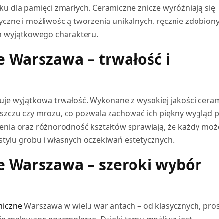
nku dla pamięci zmarłych. Ceramiczne znicze wyróżniają się
czne i możliwością tworzenia unikalnych, ręcznie zdobion
 wyjątkowego charakteru.
e Warszawa – trwałość i
e wyjątkowa trwałość. Wykonane z wysokiej jakości ceram
eszczu czy mrozu, co pozwala zachować ich piękny wygląd 
zenia oraz różnorodność kształtów sprawiają, że każdy moż
 stylu grobu i własnych oczekiwań estetycznych.
e Warszawa – szeroki wybór
miczne
Warszawa w wielu wariantach – od klasycznych, pro
ie malowane egzemplarze. Dzięki temu możliwe jest