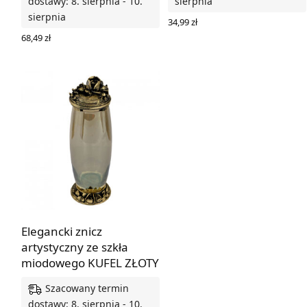
dostawy: 8. sierpnia - 10.
sierpnia
sierpnia
34,99
zł
DODAJ DO KOSZYKA
68,49
zł
WYBIERZ OPCJE
Elegancki znicz
artystyczny ze szkła
miodowego KUFEL ZŁOTY
Szacowany termin
dostawy: 8. sierpnia - 10.