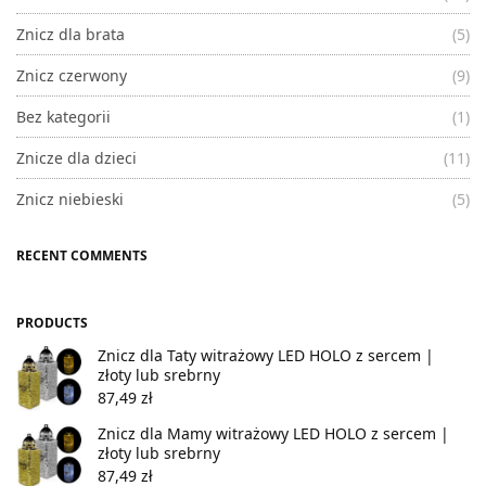
Znicz dla brata
(5)
Znicz czerwony
(9)
Bez kategorii
(1)
Znicze dla dzieci
(11)
Znicz niebieski
(5)
RECENT COMMENTS
PRODUCTS
Znicz dla Taty witrażowy LED HOLO z sercem |
złoty lub srebrny
87,49
zł
Znicz dla Mamy witrażowy LED HOLO z sercem |
złoty lub srebrny
87,49
zł