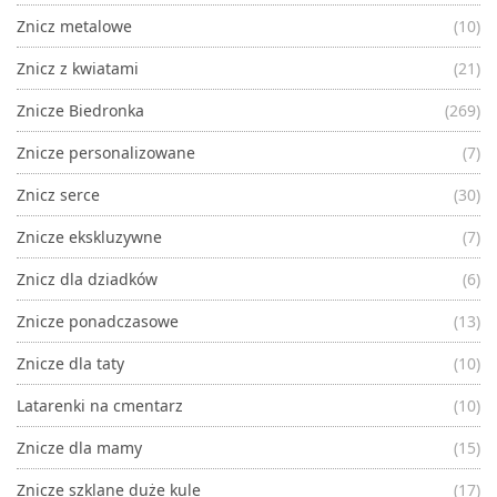
Znicz metalowe
(10)
Znicz z kwiatami
(21)
Znicze Biedronka
(269)
Znicze personalizowane
(7)
Znicz serce
(30)
Znicze ekskluzywne
(7)
Znicz dla dziadków
(6)
Znicze ponadczasowe
(13)
Znicze dla taty
(10)
Latarenki na cmentarz
(10)
Znicze dla mamy
(15)
Znicze szklane duże kule
(17)