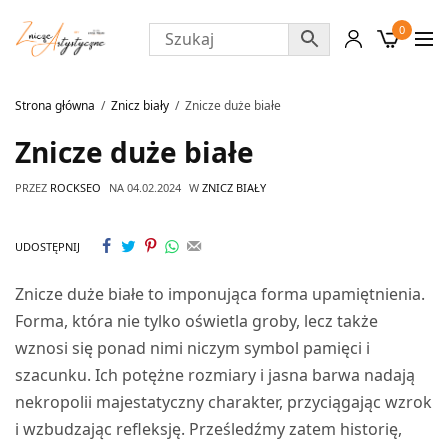
0
Strona główna
Znicz biały
Znicze duże białe
Znicze duże białe
PRZEZ
ROCKSEO
NA
04.02.2024
W
ZNICZ BIAŁY
UDOSTĘPNIJ
Znicze duże białe to imponująca forma upamiętnienia.
Forma, która nie tylko oświetla groby, lecz także
wznosi się ponad nimi niczym symbol pamięci i
szacunku. Ich potężne rozmiary i jasna barwa nadają
nekropolii majestatyczny charakter, przyciągając wzrok
i wzbudzając refleksję. Prześledźmy zatem historię,