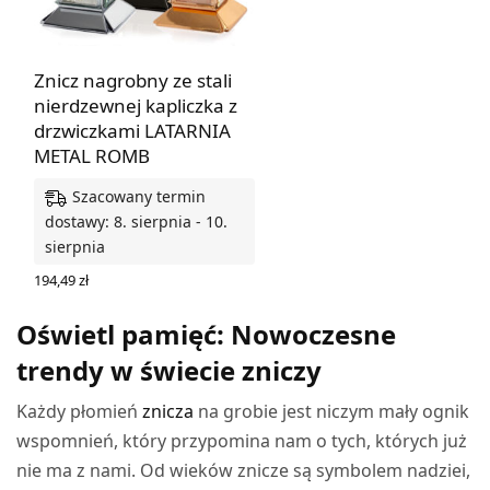
Znicz nagrobny ze stali
nierdzewnej kapliczka z
drzwiczkami LATARNIA
METAL ROMB
Szacowany termin
dostawy: 8. sierpnia - 10.
sierpnia
194,49
zł
WYBIERZ OPCJE
Oświetl pamięć: Nowoczesne
trendy w świecie zniczy
Każdy płomień
znicza
na grobie jest niczym mały ognik
wspomnień, który przypomina nam o tych, których już
nie ma z nami. Od wieków znicze są symbolem nadziei,