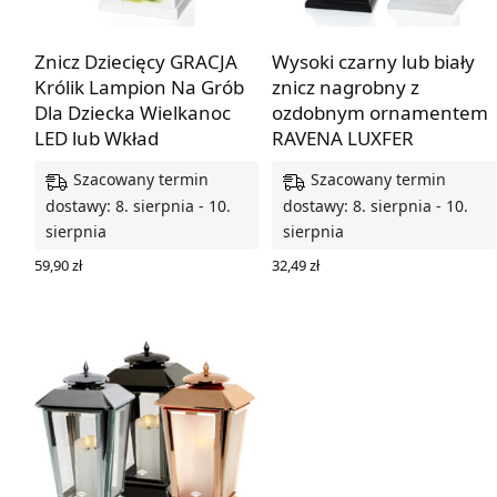
Znicz Dziecięcy GRACJA
Wysoki czarny lub biały
Królik Lampion Na Grób
znicz nagrobny z
Dla Dziecka Wielkanoc
ozdobnym ornamentem
LED lub Wkład
RAVENA LUXFER
Szacowany termin
Szacowany termin
dostawy: 8. sierpnia - 10.
dostawy: 8. sierpnia - 10.
sierpnia
sierpnia
59,90
zł
32,49
zł
DODAJ DO KOSZYKA
WYBIERZ OPCJE