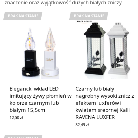
znaczenie oraz wyjątkowość dużych białych zniczy.
BRAK NA STANIE
BRAK NA STANIE
Elegancki wkład LED
Czarny lub biały
imitujący żywy płomień w
nagrobny wysoki znicz z
kolorze czarnym lub
efektem luxferów i
białym 15,5cm
kwiatem srebrnej Kalli
RAVENA LUXFER
12,50
zł
WYBIERZ OPCJE
32,49
zł
WYBIERZ OPCJE