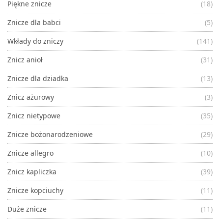
Piękne znicze
(18)
Znicze dla babci
(5)
Wkłady do zniczy
(141)
Znicz anioł
(31)
Znicze dla dziadka
(13)
Znicz ażurowy
(3)
Znicz nietypowe
(35)
Znicze bożonarodzeniowe
(29)
Znicze allegro
(10)
Znicz kapliczka
(39)
Znicze kopciuchy
(11)
Duże znicze
(11)