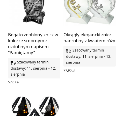
Bogato zdobiony znicz w
Okrągły elegancki znicz
kolorze srebrnym z
nagrobny z kwiatem róży
ozdobnym napisem
Szacowany termin
“Pamiętamy”
dostawy: 11. sierpnia - 12.
Szacowany termin
sierpnia
dostawy: 11. sierpnia - 12.
77,90
zł
sierpnia
WYBIERZ OPCJE
57,07
zł
DODAJ DO KOSZYKA