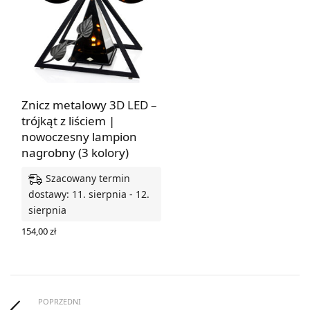
Znicz metalowy 3D LED –
trójkąt z liściem |
nowoczesny lampion
nagrobny (3 kolory)
Szacowany termin
dostawy: 11. sierpnia - 12.
sierpnia
154,00
zł
WYBIERZ OPCJE
POPRZEDNI