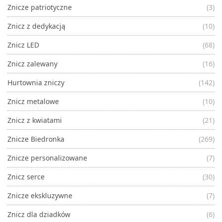
Znicze patriotyczne
(3)
Znicz z dedykacją
(10)
Znicz LED
(68)
Znicz zalewany
(16)
Hurtownia zniczy
(142)
Znicz metalowe
(10)
Znicz z kwiatami
(21)
Znicze Biedronka
(269)
Znicze personalizowane
(7)
Znicz serce
(30)
Znicze ekskluzywne
(7)
Znicz dla dziadków
(6)