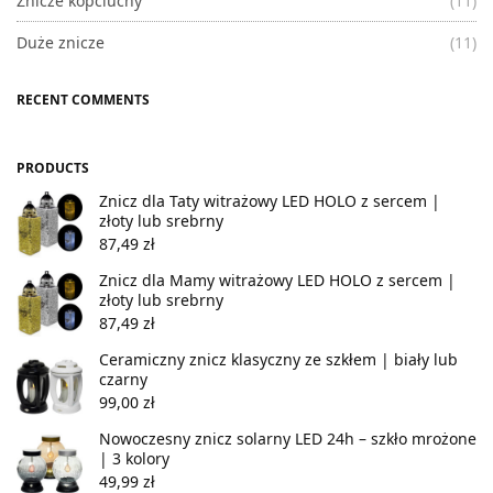
Znicze kopciuchy
(11)
Duże znicze
(11)
RECENT COMMENTS
PRODUCTS
Znicz dla Taty witrażowy LED HOLO z sercem |
złoty lub srebrny
87,49
zł
Znicz dla Mamy witrażowy LED HOLO z sercem |
złoty lub srebrny
87,49
zł
Ceramiczny znicz klasyczny ze szkłem | biały lub
czarny
99,00
zł
Nowoczesny znicz solarny LED 24h – szkło mrożone
| 3 kolory
49,99
zł