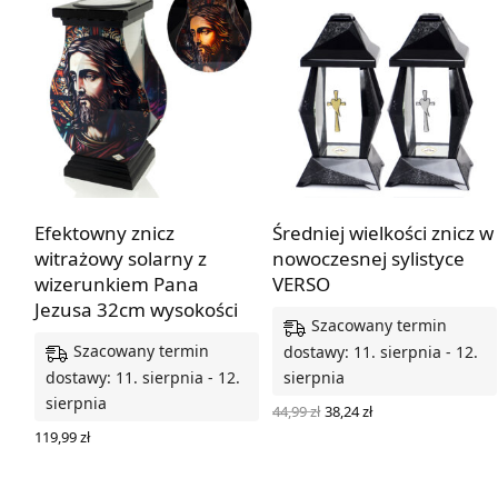
Efektowny znicz
Średniej wielkości znicz w
witrażowy solarny z
nowoczesnej sylistyce
wizerunkiem Pana
VERSO
Jezusa 32cm wysokości
Szacowany termin
Szacowany termin
dostawy: 11. sierpnia - 12.
dostawy: 11. sierpnia - 12.
sierpnia
sierpnia
Pierwotna
Aktualna
44,99
zł
38,24
zł
cena
cena
WYBIERZ OPCJE
119,99
zł
wynosiła:
wynosi:
DODAJ DO KOSZYKA
44,99 zł.
38,24 zł.