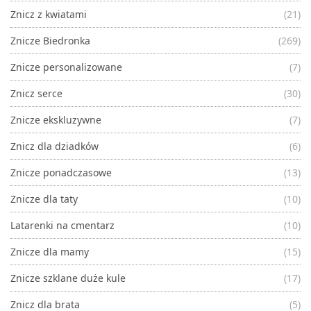
Znicz z kwiatami
(21)
Znicze Biedronka
(269)
Znicze personalizowane
(7)
Znicz serce
(30)
Znicze ekskluzywne
(7)
Znicz dla dziadków
(6)
Znicze ponadczasowe
(13)
Znicze dla taty
(10)
Latarenki na cmentarz
(10)
Znicze dla mamy
(15)
Znicze szklane duże kule
(17)
Znicz dla brata
(5)