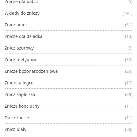
Znicze dla babci
(5)
Wkłady do zniczy
(141)
Znicz anioł
(31)
Znicze dla dziadka
(13)
Znicz ażurowy
(3)
Znicz nietypowe
(35)
Znicze bożonarodzeniowe
(29)
Znicze allegro
(10)
Znicz kapliczka
(39)
Znicze kopciuchy
(11)
Duże znicze
(11)
Znicz biały
(38)