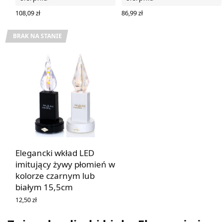
108,09
zł
86,99
zł
WYBIERZ OPCJE
WYBIERZ OPCJE
BRAK NA STANIE
Elegancki wkład LED
imitujący żywy płomień w
kolorze czarnym lub
białym 15,5cm
12,50
zł
WYBIERZ OPCJE