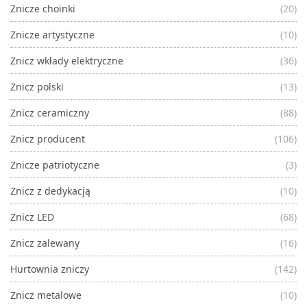
Znicze choinki
(20)
Znicze artystyczne
(10)
Znicz wkłady elektryczne
(36)
Znicz polski
(13)
Znicz ceramiczny
(88)
Znicz producent
(106)
Znicze patriotyczne
(3)
Znicz z dedykacją
(10)
Znicz LED
(68)
Znicz zalewany
(16)
Hurtownia zniczy
(142)
Znicz metalowe
(10)