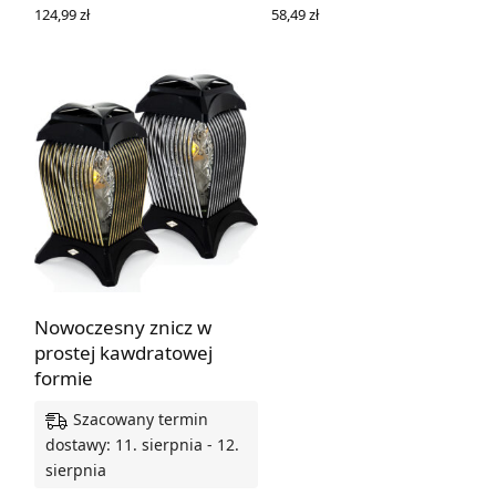
124,99
zł
58,49
zł
WYBIERZ OPCJE
WYBIERZ OPCJE
Nowoczesny znicz w
prostej kawdratowej
formie
Szacowany termin
dostawy: 11. sierpnia - 12.
sierpnia