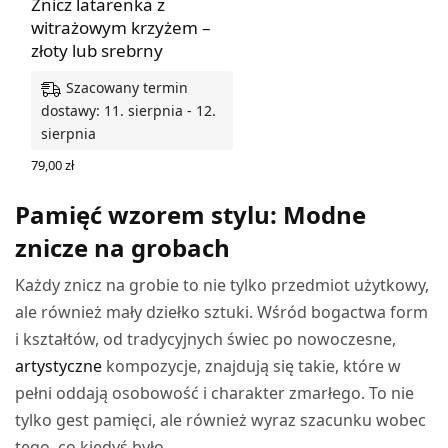
Znicz latarenka z
witrażowym krzyżem –
złoty lub srebrny
Szacowany termin
dostawy: 11. sierpnia - 12.
sierpnia
79,00
zł
WYBIERZ OPCJE
Pamięć wzorem stylu: Modne
znicze na grobach
Każdy znicz na grobie to nie tylko przedmiot użytkowy,
ale również mały dziełko sztuki. Wśród bogactwa form
i kształtów, od tradycyjnych świec po nowoczesne,
artystyczne
kompozycje, znajdują się takie, które w
pełni oddają osobowość i charakter zmarłego. To nie
tylko gest pamięci, ale również wyraz szacunku wobec
tego, co kiedyś było.