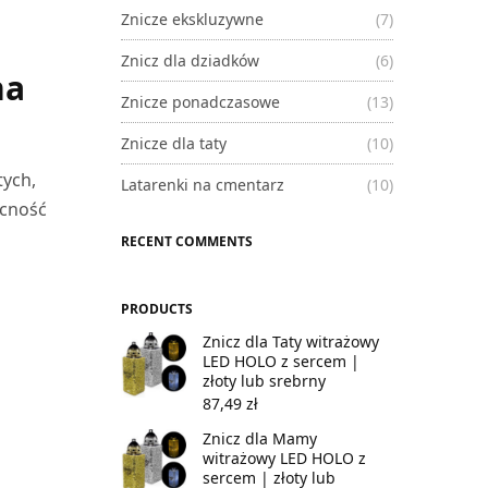
Znicze ekskluzywne
(7)
Znicz dla dziadków
(6)
na
Znicze ponadczasowe
(13)
Znicze dla taty
(10)
tych,
Latarenki na cmentarz
(10)
ecność
RECENT COMMENTS
PRODUCTS
Znicz dla Taty witrażowy
LED HOLO z sercem |
złoty lub srebrny
87,49
zł
Znicz dla Mamy
witrażowy LED HOLO z
sercem | złoty lub