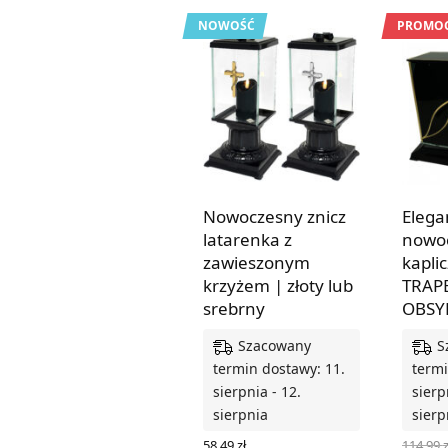
NOWOŚĆ
PROMOC
Nowoczesny znicz
Elega
latarenka z
nowoc
zawieszonym
kapli
krzyżem | złoty lub
TRAP
srebrny
OBSY
Szacowany
S
termin dostawy: 11.
termi
sierpnia - 12.
sierp
sierpnia
sierp
114,99
z
58,49
zł