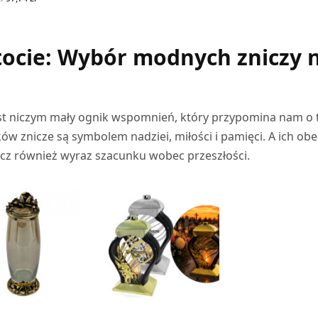
cena
cena
Z OPCJE
wynosiła:
wynosi:
114,99 zł.
97,74 zł.
tocie: Wybór modnych zniczy 
st niczym mały ognik wspomnień, który przypomina nam o 
ów znicze są symbolem nadziei, miłości i pamięci. A ich ob
lecz również wyraz szacunku wobec przeszłości.