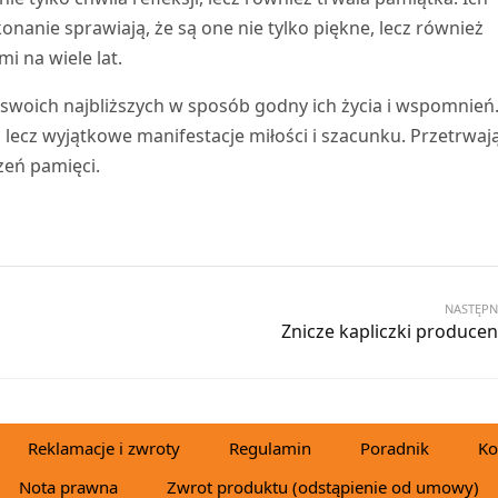
onanie sprawiają, że są one nie tylko piękne, lecz również
i na wiele lat.
swoich najbliższych w sposób godny ich życia i wspomnień
, lecz wyjątkowe manifestacje miłości i szacunku. Przetrwaj
zeń pamięci.
NASTĘPN
Znicze kapliczki producen
Reklamacje i zwroty
Regulamin
Poradnik
Ko
Nota prawna
Zwrot produktu (odstąpienie od umowy)