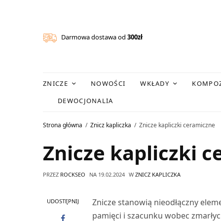
Darmowa dostawa od
300zł
ZNICZE
NOWOŚCI
WKŁADY
KOMPOZ
DEWOCJONALIA
Strona główna
Znicz kapliczka
Znicze kapliczki ceramiczne
Znicze kapliczki 
PRZEZ
ROCKSEO
NA
19.02.2024
W
ZNICZ KAPLICZKA
Znicze stanowią nieodłączny elem
UDOSTĘPNIJ
pamięci i szacunku wobec zmarłyc