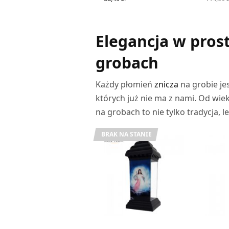
WYBIER
WYBIERZ OPCJE
Elegancja w pros
grobach
Każdy płomień
znicza
na grobie je
których już nie ma z nami. Od wiek
na grobach to nie tylko tradycja, 
BRAK NA STANIE