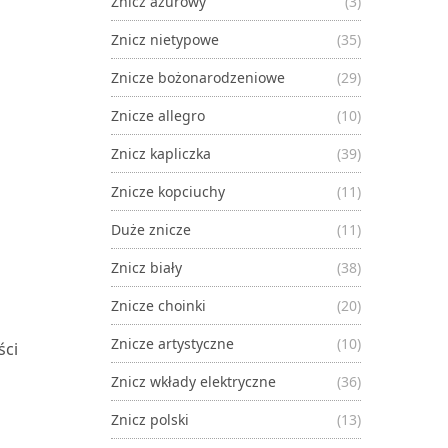
Znicz ażurowy
(3)
Znicz nietypowe
(35)
Znicze bożonarodzeniowe
(29)
Znicze allegro
(10)
Znicz kapliczka
(39)
Znicze kopciuchy
(11)
Duże znicze
(11)
Znicz biały
(38)
Znicze choinki
(20)
Znicze artystyczne
(10)
ści
Znicz wkłady elektryczne
(36)
Znicz polski
(13)