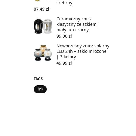
srebrny
87,49
zł
Ceramiczny znicz
klasyczny ze szkłem |
biały lub czarny
99,00
zł
Nowoczesny znicz solarny
LED 24h – szkło mrożone
| 3 kolory
49,99
zł
TAGS
link