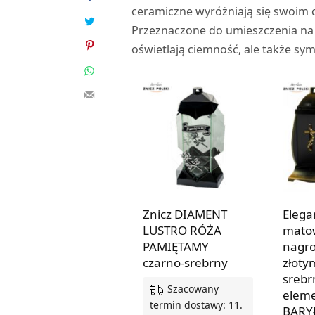
ceramiczne wyróżniają się swoim 
Przeznaczone do umieszczenia na g
oświetlają ciemność, ale także sym
Znicz DIAMENT
Elega
LUSTRO RÓŻA
matow
PAMIĘTAMY
nagro
czarno-srebrny
złoty
srebr
Szacowany
elem
termin dostawy: 11.
BARY