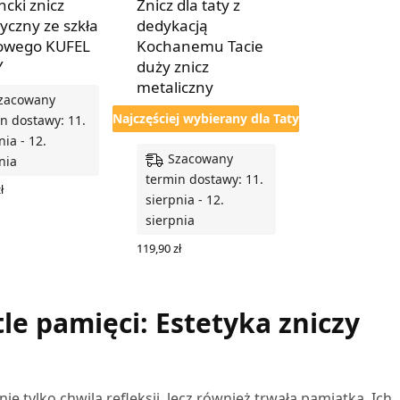
ncki znicz
Znicz dla taty z
tyczny ze szkła
dedykacją
owego KUFEL
Kochanemu Tacie
Y
duży znicz
metaliczny
zacowany
Najczęściej wybierany dla Taty
n dostawy: 11.
nia - 12.
Szacowany
nia
termin dostawy: 11.
ł
sierpnia - 12.
 DO KOSZYKA
sierpnia
119,90
zł
WYBIERZ OPCJE
le pamięci: Estetyka zniczy
nie tylko chwila refleksji, lecz również trwała pamiątka. Ich