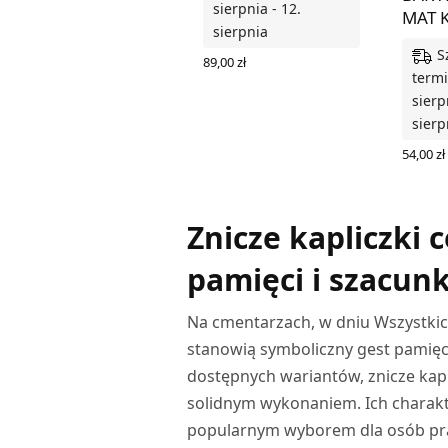
sierpnia - 12.
MAT 
sierpnia
S
89,00
zł
termi
DODAJ DO KOSZYKA
sierp
sierp
54,00
zł
WYBIER
Znicze kapliczki 
pamięci i szacun
Na cmentarzach, w dniu Wszystkich
stanowią symboliczny gest pamięci
dostępnych wariantów, znicze kapl
solidnym wykonaniem. Ich charakte
popularnym wyborem dla osób pra