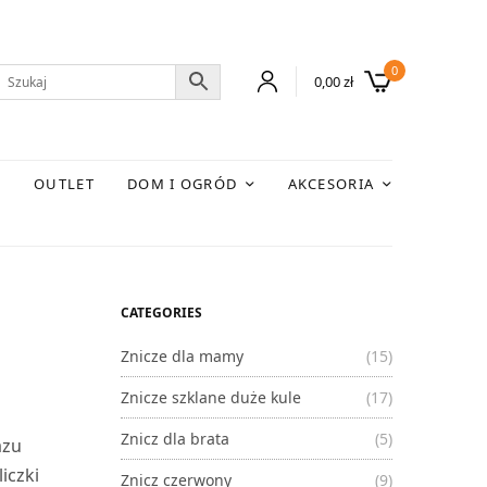
0
0,00
zł
E
OUTLET
DOM I OGRÓD
AKCESORIA
CATEGORIES
Znicze dla mamy
(15)
Znicze szklane duże kule
(17)
Znicz dla brata
(5)
azu
iczki
Znicz czerwony
(9)