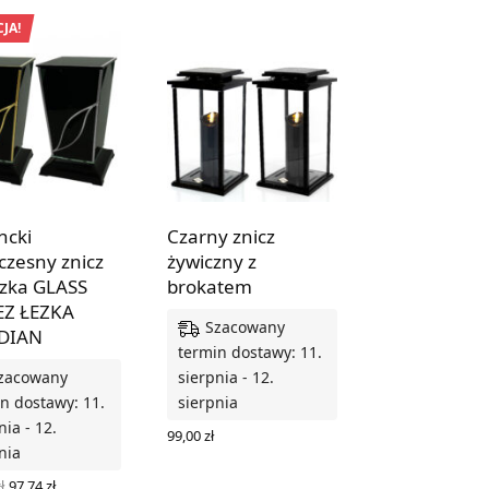
JA!
ncki
Czarny znicz
zesny znicz
żywiczny z
czka GLASS
brokatem
EZ ŁEZKA
Szacowany
DIAN
termin dostawy: 11.
zacowany
sierpnia - 12.
n dostawy: 11.
sierpnia
nia - 12.
99,00
zł
nia
WYBIERZ OPCJE
Pierwotna
Aktualna
ł
97,74
zł