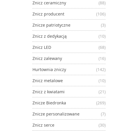
Znicz ceramiczny
(88)
Znicz producent
(106)
Znicze patriotyczne
(3)
Znicz z dedykacją
(10)
Znicz LED
(68)
Znicz zalewany
(16)
Hurtownia zniczy
(142)
Znicz metalowe
(10)
Znicz z kwiatami
(21)
Znicze Biedronka
(269)
Znicze personalizowane
(7)
Znicz serce
(30)