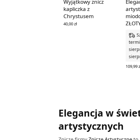
Wyjątkowy znicz
Elega
kapliczka z
artys
Chrystusem
miod
ZŁOT
40,00
zł
DOWIEDZ SIĘ WIĘCEJ
S
termi
sierp
sierp
109,99
z
DODAJ
Elegancja w świet
artystycznych
Znicze firmy
Znicze Artystyczne
to 