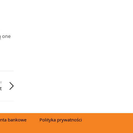
.
ą one
Y
t
nta bankowe
Polityka prywatności