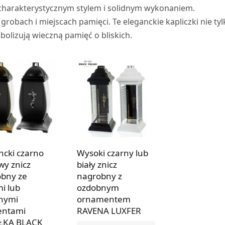
charakterystycznym stylem i solidnym wykonaniem.
robach i miejscach pamięci. Te eleganckie kapliczki nie tyl
bolizują wieczną pamięć o bliskich.
ncki czarno
Wysoki czarny lub
y znicz
biały znicz
bny ze
nagrobny z
mi lub
ozdobnym
nymi
ornamentem
entami
RAVENA LUXFER
ŁKA BLACK