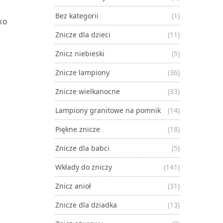
Bez kategorii
(1)
ko
Znicze dla dzieci
(11)
Znicz niebieski
(5)
Znicze lampiony
(36)
Znicze wielkanocne
(33)
Lampiony granitowe na pomnik
(14)
Piękne znicze
(18)
Znicze dla babci
(5)
Wkłady do zniczy
(141)
Znicz anioł
(31)
Znicze dla dziadka
(13)