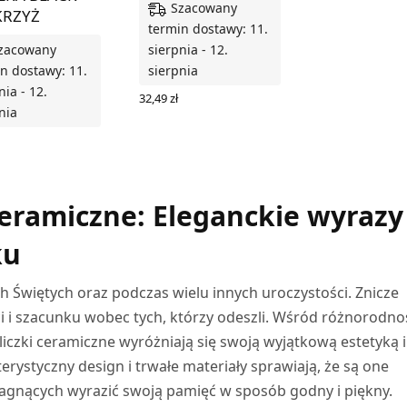
Szacowany
KRZYŻ
termin dostawy: 11.
zacowany
sierpnia - 12.
n dostawy: 11.
sierpnia
nia - 12.
32,49
zł
nia
WYBIERZ OPCJE
Z OPCJE
ceramiczne: Eleganckie wyrazy
ku
 Świętych oraz podczas wielu innych uroczystości. Znicze
 i szacunku wobec tych, którzy odeszli. Wśród różnorodno
iczki ceramiczne wyróżniają się swoją wyjątkową estetyką i
rystyczny design i trwałe materiały sprawiają, że są one
gnących wyrazić swoją pamięć w sposób godny i piękny.