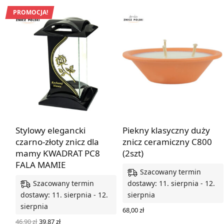
PROMOCJA!
Stylowy elegancki
Piekny klasyczny duży
czarno-złoty znicz dla
znicz ceramiczny C800
mamy KWADRAT PC8
(2szt)
FALA MAMIE
Szacowany termin
Szacowany termin
dostawy: 11. sierpnia - 12.
dostawy: 11. sierpnia - 12.
sierpnia
sierpnia
68,00
zł
DODAJ DO KOSZYKA
Pierwotna
Aktualna
46,90
zł
39,87
zł