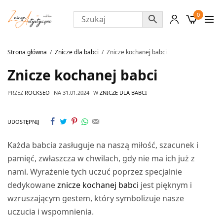
0
Strona główna
Znicze dla babci
Znicze kochanej babci
Znicze kochanej babci
PRZEZ
ROCKSEO
NA
31.01.2024
W
ZNICZE DLA BABCI
UDOSTĘPNIJ
Każda babcia zasługuje na naszą miłość, szacunek i
pamięć, zwłaszcza w chwilach, gdy nie ma ich już z
nami. Wyrażenie tych uczuć poprzez specjalnie
dedykowane
znicze kochanej babci
jest pięknym i
wzruszającym gestem, który symbolizuje nasze
uczucia i wspomnienia.