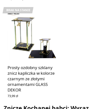
cena
cena
DODAJ DO KOSZYKA
wynosiła:
wynosi:
46,90 zł.
39,87 zł.
BRAK NA STANIE
Prosty ozdobny szklany
znicz kapliczka w kolorze
czarnym ze złotymi
ornamentami GLASS
DEKOR
73,99
zł
DOWIEDZ SIĘ WIĘCEJ
Znicze Kochanej babci: Wyraz