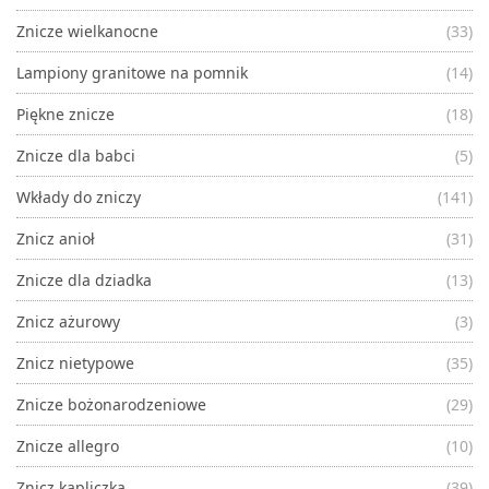
Znicze wielkanocne
(33)
Lampiony granitowe na pomnik
(14)
Piękne znicze
(18)
Znicze dla babci
(5)
Wkłady do zniczy
(141)
Znicz anioł
(31)
Znicze dla dziadka
(13)
Znicz ażurowy
(3)
Znicz nietypowe
(35)
Znicze bożonarodzeniowe
(29)
Znicze allegro
(10)
Znicz kapliczka
(39)