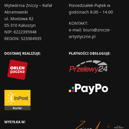
Wytwórnia Zniczy – Rafał
Poniedziałek-Piątek w
Abramowski
godzinach 8.00 – 14.00
ul. Mostowa 82
KONTAKT
:
05-310 Kałuszyn
e-mail:
biuro@znicze-
NIP: 8222395948
artystyczne.pl
REGON: 523364935
DOSTAWĘ REALIZUJE:
PŁATNOŚCI OBSŁUGUJE:
WYSYŁKA W: