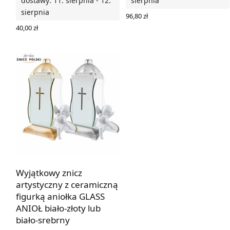
dostawy: 11. sierpnia - 12.
sierpnia
sierpnia
96,80
zł
WYBIERZ OPCJE
40,00
zł
WYBIERZ OPCJE
Wyjątkowy znicz
artystyczny z ceramiczną
figurką aniołka GLASS
ANIOŁ biało-złoty lub
biało-srebrny