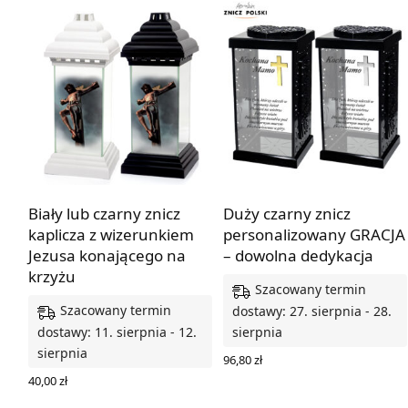
Biały lub czarny znicz
Duży czarny znicz
kaplicza z wizerunkiem
personalizowany GRACJA
Jezusa konającego na
– dowolna dedykacja
krzyżu
Szacowany termin
Szacowany termin
dostawy: 27. sierpnia - 28.
dostawy: 11. sierpnia - 12.
sierpnia
sierpnia
96,80
zł
WYBIERZ OPCJE
40,00
zł
WYBIERZ OPCJE