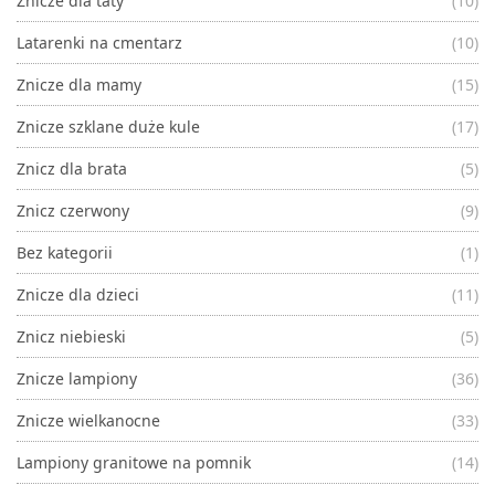
Znicze dla taty
(10)
Latarenki na cmentarz
(10)
Znicze dla mamy
(15)
Znicze szklane duże kule
(17)
Znicz dla brata
(5)
Znicz czerwony
(9)
Bez kategorii
(1)
Znicze dla dzieci
(11)
Znicz niebieski
(5)
Znicze lampiony
(36)
Znicze wielkanocne
(33)
Lampiony granitowe na pomnik
(14)