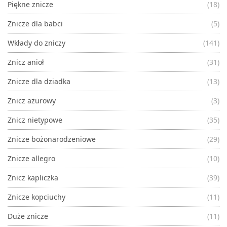
Piękne znicze
(18)
Znicze dla babci
(5)
Wkłady do zniczy
(141)
Znicz anioł
(31)
Znicze dla dziadka
(13)
Znicz ażurowy
(3)
Znicz nietypowe
(35)
Znicze bożonarodzeniowe
(29)
Znicze allegro
(10)
Znicz kapliczka
(39)
Znicze kopciuchy
(11)
Duże znicze
(11)