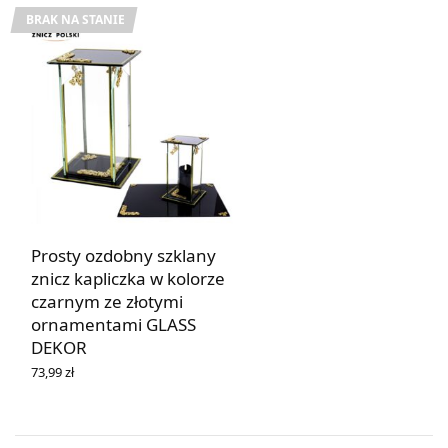
BRAK NA STANIE
Prosty ozdobny szklany
znicz kapliczka w kolorze
czarnym ze złotymi
ornamentami GLASS
DEKOR
73,99
zł
DOWIEDZ SIĘ WIĘCEJ