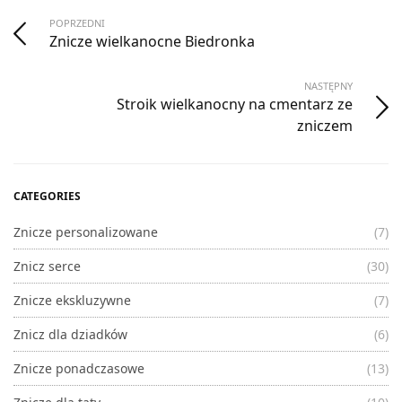
POPRZEDNI
Znicze wielkanocne Biedronka
NASTĘPNY
Stroik wielkanocny na cmentarz ze
zniczem
CATEGORIES
Znicze personalizowane
(7)
Znicz serce
(30)
Znicze ekskluzywne
(7)
Znicz dla dziadków
(6)
Znicze ponadczasowe
(13)