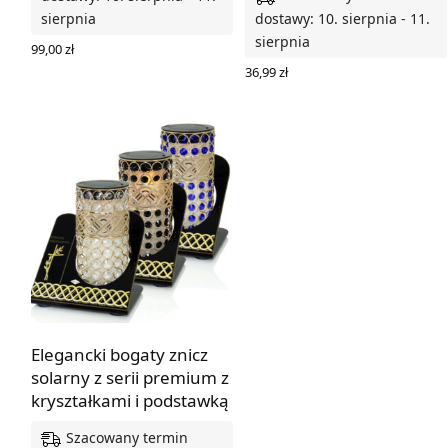
sierpnia
dostawy: 10. sierpnia - 11.
sierpnia
99,00
zł
WYBIERZ OPCJE
36,99
zł
WYBIERZ OPCJE
Elegancki bogaty znicz
solarny z serii premium z
kryształkami i podstawką
Szacowany termin