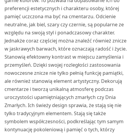
gamie kolorów. To pozwala na dopasowanie ich do
preferencji estetycznych i charakteru osoby, której
pamięć uczczona ma być na cmentarzu. Odcienie
neutralne, jak biel, szary czy czernie, są popularne ze
względu na swoją styl i ponadczasowy charakter.
Jednakże coraz częściej można znaleźć również znicze
w jaskrawych barwach, które oznaczają radość i życie.
Stanowią efektowny kontrast w miejscu zamyślenia i
przemyśleń. Dzięki swojej rozległości zastosowania
nowoczesne znicze nie tylko pełnią funkcję pamiątki,
ale również stanowią element artystyczny. Dekorują
cmentarze i tworzą unikalną atmosferę podczas
uroczystości upamiętniających zmarłych czy Dnia
Zmarłych. Ich świeży design sprawia, że stają się nie
tylko tradycyjnym elementem. Stają się także
symbolem współczesności, podkreślając tym samym
kontynuację pokoleniową i pamięć o tych, którzy