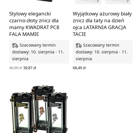
Stylowy elegancki
Wyjątkowy ażurowy biały
czarno-złoty znicz dla
znicz dla taty na dzień
mamy KWADRAT PC8
ojca LATARNIA GRACJA
FALA MAMIE
TACIE
Szacowany termin
Szacowany termin
dostawy: 10. sierpnia - 11.
dostawy: 10. sierpnia - 11.
sierpnia
sierpnia
Pierwotna
Aktualna
46,90
zł
39,87
zł
68,49
zł
cena
cena
DODAJ DO KOSZYKA
WYBIERZ OPCJE
wynosiła:
wynosi:
46,90 zł.
39,87 zł.