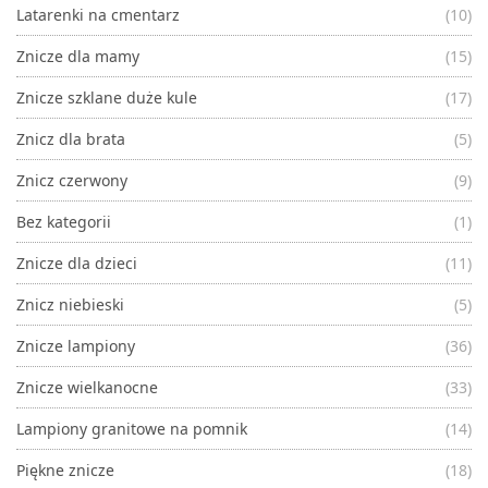
Latarenki na cmentarz
(10)
Znicze dla mamy
(15)
Znicze szklane duże kule
(17)
Znicz dla brata
(5)
Znicz czerwony
(9)
Bez kategorii
(1)
Znicze dla dzieci
(11)
Znicz niebieski
(5)
Znicze lampiony
(36)
Znicze wielkanocne
(33)
Lampiony granitowe na pomnik
(14)
Piękne znicze
(18)