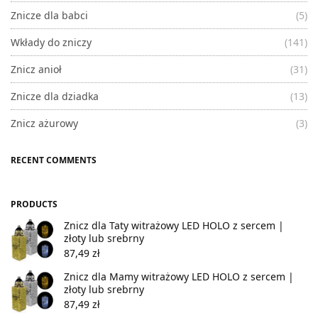
Znicze dla babci
(5)
Wkłady do zniczy
(141)
Znicz anioł
(31)
Znicze dla dziadka
(13)
Znicz ażurowy
(3)
RECENT COMMENTS
PRODUCTS
Znicz dla Taty witrażowy LED HOLO z sercem |
złoty lub srebrny
87,49
zł
Znicz dla Mamy witrażowy LED HOLO z sercem |
złoty lub srebrny
87,49
zł