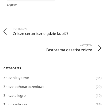
68,00
zł
DODAJ DO KOSZYKA
POPRZEDNI
Znicze ceramiczne gdzie kupić?
NASTĘPNY
Castorama gazetka znicze
CATEGORIES
Znicz nietypowe
(35)
Znicze bożonarodzeniowe
(29)
Znicze allegro
(10)
Znicz kapliczka
(39)