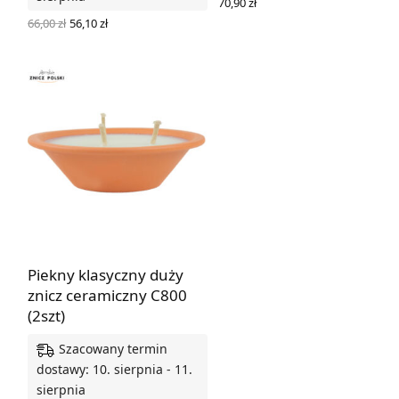
70,90
zł
DODAJ DO KOSZYKA
Pierwotna
Aktualna
66,00
zł
56,10
zł
cena
cena
DODAJ DO KOSZYKA
wynosiła:
wynosi:
66,00 zł.
56,10 zł.
Piekny klasyczny duży
znicz ceramiczny C800
(2szt)
Szacowany termin
dostawy: 10. sierpnia - 11.
sierpnia