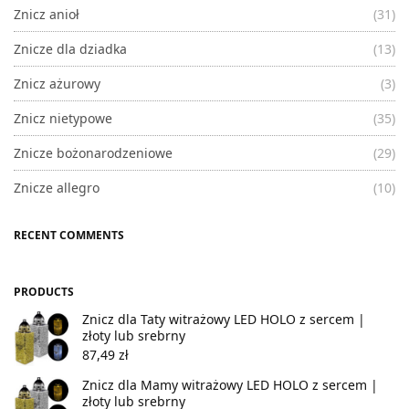
Znicz anioł
(31)
Znicze dla dziadka
(13)
Znicz ażurowy
(3)
Znicz nietypowe
(35)
Znicze bożonarodzeniowe
(29)
Znicze allegro
(10)
RECENT COMMENTS
PRODUCTS
Znicz dla Taty witrażowy LED HOLO z sercem |
złoty lub srebrny
87,49
zł
Znicz dla Mamy witrażowy LED HOLO z sercem |
złoty lub srebrny