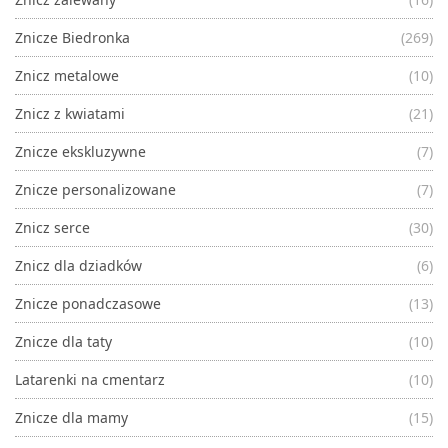
Znicze Biedronka
(269)
Znicz metalowe
(10)
Znicz z kwiatami
(21)
Znicze ekskluzywne
(7)
Znicze personalizowane
(7)
Znicz serce
(30)
Znicz dla dziadków
(6)
Znicze ponadczasowe
(13)
Znicze dla taty
(10)
Latarenki na cmentarz
(10)
Znicze dla mamy
(15)