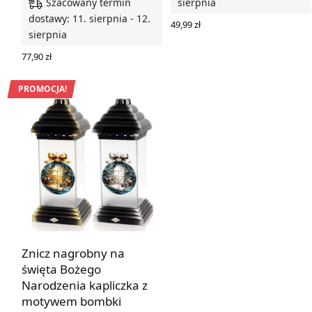
Szacowany termin
sierpnia
dostawy: 11. sierpnia - 12.
49,99
zł
sierpnia
WYBIERZ OPCJE
77,90
zł
WYBIERZ OPCJE
PROMOCJA!
Znicz nagrobny na
święta Bożego
Narodzenia kapliczka z
motywem bombki