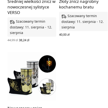
Średniej wielkości znicz w
Złoty znicz nagrobny
nowoczesnej sylistyce
kochanemu bratu
VERSO
Szacowany termin
Szacowany termin
dostawy: 11. sierpnia - 12.
dostawy: 11. sierpnia - 12.
sierpnia
sierpnia
40,00
zł
DODAJ DO KOSZYKA
Pierwotna
Aktualna
44,99
zł
38,24
zł
cena
cena
WYBIERZ OPCJE
wynosiła:
wynosi:
44,99 zł.
38,24 zł.