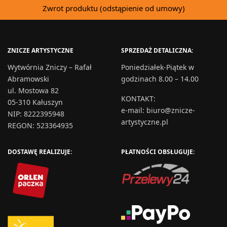
Zwrot produktu (odstąpienie od umowy)
ZNICZE ARTYSTYCZNE
SPRZEDAŻ DETALICZNA:
Wytwórnia Zniczy – Rafał
Poniedziałek-Piątek w
Abramowski
godzinach 8.00 – 14.00
ul. Mostowa 82
KONTAKT
:
05-310 Kałuszyn
e-mail:
biuro@znicze-
NIP: 8222395948
artystyczne.pl
REGON: 523364935
DOSTAWĘ REALIZUJE:
PŁATNOŚCI OBSŁUGUJE: