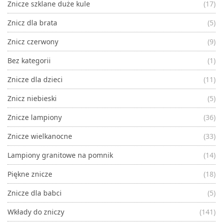
Znicze szklane duże kule
(17)
Znicz dla brata
(5)
Znicz czerwony
(9)
Bez kategorii
(1)
Znicze dla dzieci
(11)
Znicz niebieski
(5)
Znicze lampiony
(36)
Znicze wielkanocne
(33)
Lampiony granitowe na pomnik
(14)
Piękne znicze
(18)
Znicze dla babci
(5)
Wkłady do zniczy
(141)