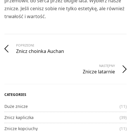
przemówić do serca przez długie lata. Wybierz nasze
znicze. Jeśli cenisz sobie nie tylko estetykę, ale również
trwałość i wartość.
POPRZEDNI
Znicz choinka Auchan
NASTĘPNY
Znicze latarnie
CATEGORIES
Duże znicze
(11)
Znicz kapliczka
(39)
Znicze kopciuchy
(11)