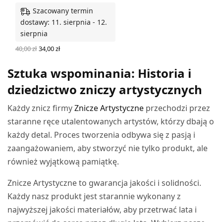
Szacowany termin
dostawy: 11. sierpnia - 12.
sierpnia
Pierwotna
Aktualna
40,00
zł
34,00
zł
cena
cena
WYBIERZ OPCJE
wynosiła:
wynosi:
Sztuka wspominania: Historia i
40,00 zł.
34,00 zł.
dziedzictwo zniczy artystycznych
Każdy znicz firmy
Znicze Artystyczne
przechodzi przez
staranne ręce utalentowanych artystów, którzy dbają o
każdy detal. Proces tworzenia odbywa się z pasją i
zaangażowaniem, aby stworzyć nie tylko produkt, ale
również wyjątkową pamiątkę.
Znicze Artystyczne to gwarancja jakości i solidności.
Każdy nasz produkt jest starannie wykonany z
najwyższej jakości materiałów, aby przetrwać lata i