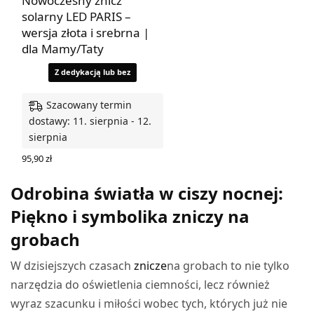
Nowoczesny znicz
solarny LED PARIS –
wersja złota i srebrna |
dla Mamy/Taty
Z dedykacją lub bez
Szacowany termin
dostawy: 11. sierpnia - 12.
sierpnia
95,90
zł
WYBIERZ OPCJE
Odrobina światła w ciszy nocnej:
Piękno i symbolika zniczy na
grobach
W dzisiejszych czasach
znicze
na grobach to nie tylko
narzędzia do oświetlenia ciemności, lecz również
wyraz szacunku i miłości wobec tych, których już nie