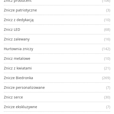
Znicz producent
(106)
Znicze patriotyczne
(3)
Znicz z dedykacją
(10)
Znicz LED
(68)
Znicz zalewany
(16)
Hurtownia zniczy
(142)
Znicz metalowe
(10)
Znicz z kwiatami
(21)
Znicze Biedronka
(269)
Znicze personalizowane
(7)
Znicz serce
(30)
Znicze ekskluzywne
(7)