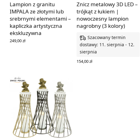
Lampion z granitu
Znicz metalowy 3D LED –
IMPALA ze złotymi lub
trójkąt z łukiem |
srebrnymi elementami –
nowoczesny lampion
kapliczka artystyczna
nagrobny (3 kolory)
ekskluzywna
Szacowany termin
249,00
zł
dostawy: 11. sierpnia - 12.
WYBIERZ OPCJE
sierpnia
154,00
zł
WYBIERZ OPCJE