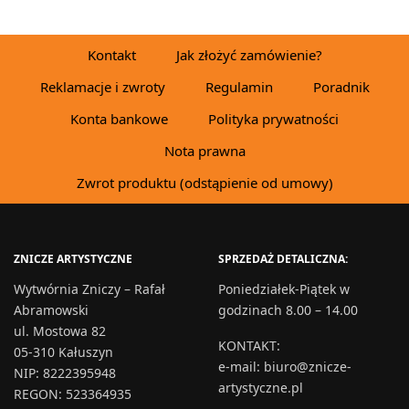
Kontakt
Jak złożyć zamówienie?
Reklamacje i zwroty
Regulamin
Poradnik
Konta bankowe
Polityka prywatności
Nota prawna
Zwrot produktu (odstąpienie od umowy)
ZNICZE ARTYSTYCZNE
SPRZEDAŻ DETALICZNA:
Wytwórnia Zniczy – Rafał
Poniedziałek-Piątek w
Abramowski
godzinach 8.00 – 14.00
ul. Mostowa 82
KONTAKT
:
05-310 Kałuszyn
e-mail:
biuro@znicze-
NIP: 8222395948
artystyczne.pl
REGON: 523364935