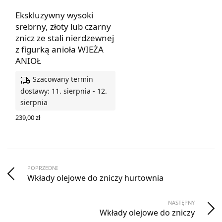
Ekskluzywny wysoki
srebrny, złoty lub czarny
znicz ze stali nierdzewnej
z figurką anioła WIEŻA
ANIOŁ
Szacowany termin
dostawy: 11. sierpnia - 12.
sierpnia
239,00
zł
WYBIERZ OPCJE
POPRZEDNI
Wkłady olejowe do zniczy hurtownia
NASTĘPNY
Wkłady olejowe do zniczy