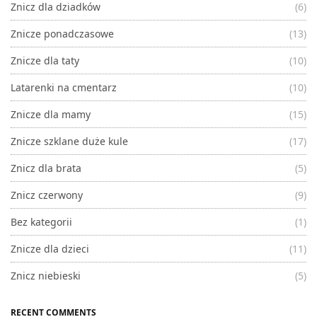
Znicz dla dziadków
(6)
Znicze ponadczasowe
(13)
Znicze dla taty
(10)
Latarenki na cmentarz
(10)
Znicze dla mamy
(15)
Znicze szklane duże kule
(17)
Znicz dla brata
(5)
Znicz czerwony
(9)
Bez kategorii
(1)
Znicze dla dzieci
(11)
Znicz niebieski
(5)
RECENT COMMENTS