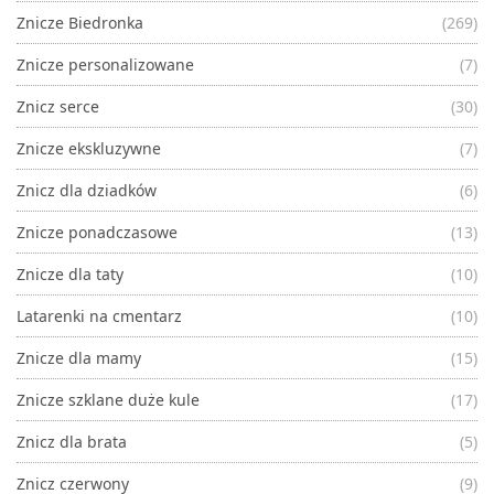
Znicze Biedronka
(269)
Znicze personalizowane
(7)
Znicz serce
(30)
Znicze ekskluzywne
(7)
Znicz dla dziadków
(6)
Znicze ponadczasowe
(13)
Znicze dla taty
(10)
Latarenki na cmentarz
(10)
Znicze dla mamy
(15)
Znicze szklane duże kule
(17)
Znicz dla brata
(5)
Znicz czerwony
(9)