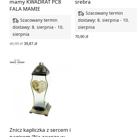
mamy KWADRAT PC8
srebra
FALA MAMIE
Szacowany termin
Szacowany termin
dostawy: 8. sierpnia - 10.
dostawy: 8. sierpnia - 10.
sierpnia
sierpnia
70,90
zł
DODAJ DO KOSZYKA
Pierwotna
Aktualna
46,90
zł
39,87
zł
cena
cena
DODAJ DO KOSZYKA
wynosiła:
wynosi:
46,90 zł.
39,87 zł.
Znicz kapliczka z sercem i
napisem “Na zawsze w