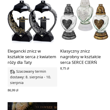
Elegancki znicz w
Klasyczny znicz
kształcie serca z kwiatem
nagrobny w kształcie
róży dla Taty
serca SERCE CIERŃ
8,75
zł
Szacowany termin
WYBIERZ OPCJE
dostawy: 8. sierpnia - 10.
sierpnia
86,99
zł
WYBIERZ OPCJE