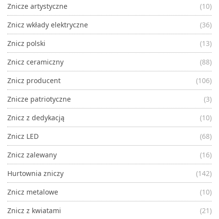
Znicze artystyczne
(10)
Znicz wkłady elektryczne
(36)
Znicz polski
(13)
Znicz ceramiczny
(88)
Znicz producent
(106)
Znicze patriotyczne
(3)
Znicz z dedykacją
(10)
Znicz LED
(68)
Znicz zalewany
(16)
Hurtownia zniczy
(142)
Znicz metalowe
(10)
Znicz z kwiatami
(21)