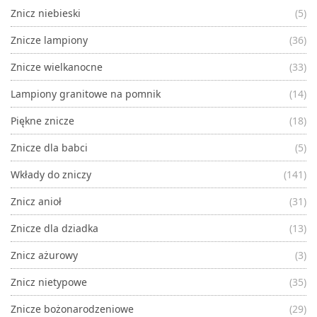
Znicz niebieski
(5)
Znicze lampiony
(36)
Znicze wielkanocne
(33)
Lampiony granitowe na pomnik
(14)
Piękne znicze
(18)
Znicze dla babci
(5)
Wkłady do zniczy
(141)
Znicz anioł
(31)
Znicze dla dziadka
(13)
Znicz ażurowy
(3)
Znicz nietypowe
(35)
Znicze bożonarodzeniowe
(29)