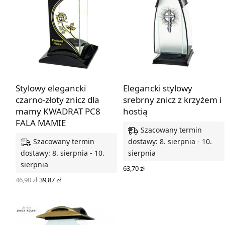
Stylowy elegancki
Elegancki stylowy
czarno-złoty znicz dla
srebrny znicz z krzyżem i
mamy KWADRAT PC8
hostią
FALA MAMIE
Szacowany termin
Szacowany termin
dostawy: 8. sierpnia - 10.
dostawy: 8. sierpnia - 10.
sierpnia
sierpnia
63,70
zł
DODAJ DO KOSZYKA
Pierwotna
Aktualna
46,90
zł
39,87
zł
cena
cena
DODAJ DO KOSZYKA
wynosiła:
wynosi:
46,90 zł.
39,87 zł.